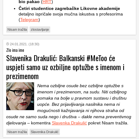
bio pakao
(
HRT
)
Četiri studentice zagrebačke Likovne akademije
detaljno ispričale svoja mučna iskustva s profesorima
(
Telegram
)
Nisam tražila
zlostavljanje
24.01.2021. (18:30)
Zlo ima ime
Slavenika Drakulić: Balkanski #MeToo će
uspjeti samo uz ozbiljne optužbe s imenom i
prezimenom
Nema ozbiljne osude bez ozbiljne optužbe s
imenom i prezimenom, na sudu. Niti ozbiljnog
pomaka na bolje u pravnom sustavu i društvu
uopće. Bez prijavljivanja nasilnika nema ni
mogućnosti kažnjavanja ni njihova straha od
osude ne samo suda nego i društva – dakle nema preventivnog
djelovanja
– komentira
Slavenka Drakulić
pokret Nisam tražila.
Nisam tražila
Slavenika Drakulić