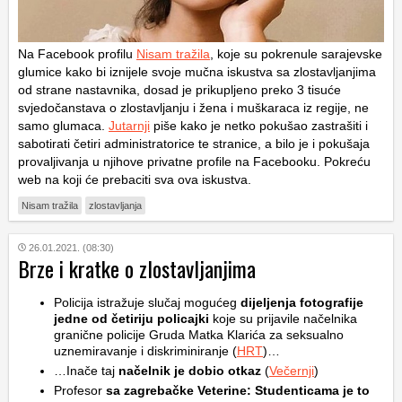
Na Facebook profilu
Nisam tražila
, koje su pokrenule sarajevske
glumice kako bi iznijele svoje mučna iskustva sa zlostavljanjima
od strane nastavnika, dosad je prikupljeno preko 3 tisuće
svjedočanstava o zlostavljanju i žena i muškaraca iz regije, ne
samo glumaca.
Jutarnji
piše kako je netko pokušao zastrašiti i
sabotirati četiri administratorice te stranice, a bilo je i pokušaja
provaljivanja u njihove privatne profile na Facebooku. Pokreću
web na koji će prebaciti sva ova iskustva.
Nisam tražila
zlostavljanja
26.01.2021. (08:30)
Brze i kratke o zlostavljanjima
Policija istražuje slučaj mogućeg
dijeljenja fotografije
jedne od četiriju policajki
koje su prijavile načelnika
granične policije Gruda Matka Klarića za seksualno
uznemiravanje i diskriminiranje (
HRT
)…
…Inače taj
načelnik je dobio otkaz
(
Večernji
)
Profesor
sa zagrebačke Veterine: Studenticama je to