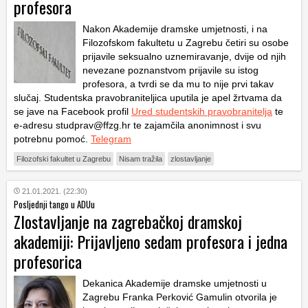
profesora
Nakon Akademije dramske umjetnosti, i na
Filozofskom fakultetu u Zagrebu četiri su osobe
prijavile seksualno uznemiravanje, dvije od njih
nevezane poznanstvom prijavile su istog
profesora, a tvrdi se da mu to nije prvi takav
slučaj. Studentska pravobraniteljica uputila je apel žrtvama da
se jave na Facebook profil
Ured studentskih pravobranitelja
te
e-adresu studprav@ffzg.hr te zajamčila anonimnost i svu
potrebnu pomoć.
Telegram
Filozofski fakultet u Zagrebu
Nisam tražila
zlostavljanje
21.01.2021. (22:30)
Posljednji tango u ADUu
Zlostavljanje na zagrebačkoj dramskoj
akademiji: Prijavljeno sedam profesora i jedna
profesorica
Dekanica Akademije dramske umjetnosti u
Zagrebu Franka Perković Gamulin otvorila je