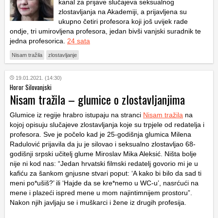
kanal za prijave slučajeva seksualnog
zlostavljanja na Akademiji, a prijavljena su
ukupno četiri profesora koji još uvijek rade
ondje, tri umirovljena profesora, jedan bivši vanjski suradnik te
jedna profesorica.
24 sata
Nisam tražila
zlostavljanje
19.01.2021. (14:30)
Horor Silovanjski
Nisam tražila – glumice o zlostavljanjima
Glumice iz regije hrabro istupaju na stranci
Nisam tražila
na
kojoj opisuju slučajeve zlostavljanja koje su trpjele od redatelja i
profesora. Sve je počelo kad je 25-godišnja glumica Milena
Radulović prijavila da ju je silovao i seksualno zlostavljao 68-
godišnji srpski učitelj glume Miroslav Mika Aleksić. Ništa bolje
nije ni kod nas: “Jedan hrvatski filmski redatelj govorio mi je u
kafiću za šankom gnjusne stvari poput: ‘A kako bi bilo da sad ti
meni po*ušiš?’ ili ‘Hajde da se kre*nemo u WC-u’, nasrćući na
mene i plazeći ispred mene u mom najintimnijem prostoru”.
Nakon njih javljaju se i muškarci i žene iz drugih profesija.