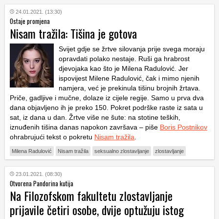
24.01.2021. (13:30)
Ostaje promjena
Nisam tražila: Tišina je gotova
Svijet gdje se žrtve silovanja prije svega moraju
opravdati polako nestaje. Ruši ga hrabrost
djevojaka kao što je Milena Radulović. Jer
ispovijest Milene Radulović, čak i mimo njenih
namjera, već je prekinula tišinu brojnih žrtava.
Priče, gadljive i mučne, dolaze iz cijele regije. Samo u prva dva
dana objavljeno ih je preko 150. Pokret podrške raste iz sata u
sat, iz dana u dan. Žrtve više ne šute: na stotine teških,
iznuđenih tišina danas napokon završava – piše
Boris Postnikov
ohrabrujući tekst o pokretu
Nisam tražila
.
Milena Radulović
Nisam tražila
seksualno zlostavljanje
zlostavljanje
23.01.2021. (08:30)
Otvorena Pandorina kutija
Na Filozofskom fakultetu zlostavljanje
prijavile četiri osobe, dvije optužuju istog