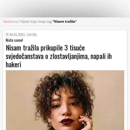
Naslovnica
/
Vijesti koje imaju tag
"Nisam tražila"
KATEGORIJE
26.01.2021. (16:30)
Niste same!
HRVATSKI
Nisam tražila prikupile 3 tisuće
WEB
svjedočanstava o zlostavljanjima, napali ih
hakeri