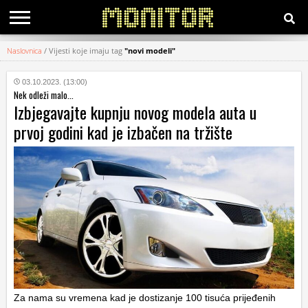
Naslovnica
/
Vijesti koje imaju tag
"novi modeli"
KATEGORIJE
03.10.2023. (13:00)
Nek odleži malo...
HRVATSKI
Izbjegavajte kupnju novog modela auta u
WEB
prvoj godini kad je izbačen na tržište
Za nama su vremena kad je dostizanje 100 tisuća prijeđenih