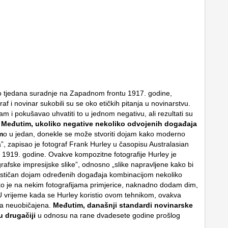
o tjedana suradnje na Zapadnom frontu 1917. godine,
raf i novinar sukobili su se oko etičkih pitanja u novinarstvu.
m i pokušavao uhvatiti to u jednom negativu, ali rezultati su
)
Međutim, ukoliko negative nekoliko odvojenih događaja
m
o u jedan, donekle se može stvoriti dojam kako moderno
a”, zapisao je fotograf Frank Hurley u časopisu Australasian
1919. godine. Ovakve kompozitne fotografije Hurley je
rafske impresijske slike”, odnosno „slike napravljene kako bi
lističan dojam određenih događaja kombinacijom nekoliko
ko je na nekim fotografijama primjerice, naknadno dodam dim,
U vrijeme kada se Hurley koristio ovom tehnikom, ovakva
ila neuobičajena.
Međutim, današnji standardi novinarske
u drugačiji
u odnosu na rane dvadesete godine prošlog