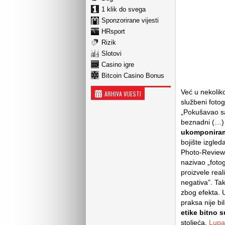
1 klik do svega
Sponzorirane vijesti
HRsport
Rizik
Slotovi
Casino igre
Bitcoin Casino Bonus
Već u nekolik
ARHIVA VIJESTI
službeni fotog
„Pokušavao sa
beznadni (…
ukomponira
bojište izgled
Photo-Review 
nazivao „fotog
proizvele rea
negativa”. Ta
zbog efekta. 
praksa nije b
etike bitno s
stoljeća.
Lupa