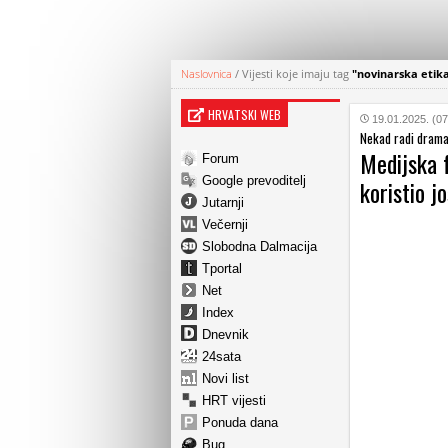
Naslovnica
/
Vijesti koje imaju tag
"novinarska etik
HRVATSKI WEB
19.01.2025. (07
Nekad radi dramat
Medijska f
Forum
Google prevoditelj
koristio j
Jutarnji
Večernji
Slobodna Dalmacija
Tportal
Net
Index
Dnevnik
24sata
Novi list
HRT vijesti
Ponuda dana
Bug