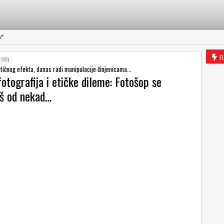
a"
F
:00)
ičnog efekta, danas radi manipulacije činjenicama...
otografija i etičke dileme: Fotošop se
oš od nekad…