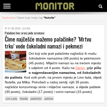
Naslovnica
/
Vijesti koje imaju tag
"Nutella"
KATEGORIJE
27.08.2025. (14:00)
Palačinci bez orasi jedu siromasi
HRVATSKI
Čime najčešće mažemo palačinke? ‘Mrtvu
WEB
trku’ vode čokoladni namazi i pekmezi
Oni koji vole jesti palačinke najčešće ih mažu
čokoladnim namazima (48 posto) te pekmezom
(45 posto). Mliječni namazi su na trećem mjestu
s udjelom od 4 posto. Kažu na
Danici
, gdje
pišu
o najprodavanijim namazima, od čokoladnih
do pašteta
. Kod ovih prvih, na prvom mjestu je Lino lada, slijedi
Nutella, pa Milka. Potrošači u našoj zemlji, njih 35 posto,
najčešće konzumiraju sirne i mliječne namaze, a slijede paštete
(30 posto), čokoladni (17 posto) i voćni namazi (15 posto).
Lino Lada
Nutella
palačinke
pašteta