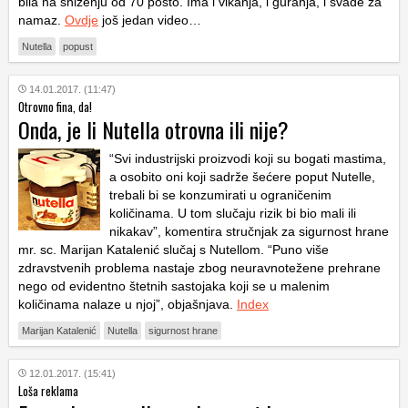
bila na sniženju od 70 posto. Ima i vikanja, i guranja, i svađe za
namaz.
Ovdje
još jedan video…
Nutella
popust
14.01.2017. (11:47)
Otrovno fina, da!
Onda, je li Nutella otrovna ili nije?
“Svi industrijski proizvodi koji su bogati mastima,
a osobito oni koji sadrže šećere poput Nutelle,
trebali bi se konzumirati u ograničenim
količinama. U tom slučaju rizik bi bio mali ili
nikakav”, komentira stručnjak za sigurnost hrane
mr. sc. Marijan Katalenić slučaj s Nutellom. “Puno više
zdravstvenih problema nastaje zbog neuravnotežene prehrane
nego od evidentno štetnih sastojaka koji se u malenim
količinama nalaze u njoj”, objašnjava.
Index
Marijan Katalenić
Nutella
sigurnost hrane
12.01.2017. (15:41)
Loša reklama