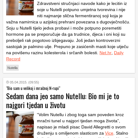
Zdravstveni stručnjaci navode kako je lecitin iz
soje u Nutelli potpuno umjetna tvorevina i nije
niti najmanje slična fermentiranoj soji koja je
važna namirnica u azijskoj prehrani povezana s dugovječnošću.
Soju u Nutelli tijelo jedva probavi i može potpuno poremetiti
hormone pa se preporučuje da ga trudnice, djeca i oni koji su
preboljeli rak pogotovo izbjegavaju. Još jedan kontroverzni
sastojak je palmino ulje. Prepuno je zasićenih masti koje utječu
na povišenu razinu kolesterola i srčanih bolesti.
Net.hr
,
Daily
Record
Nutella
05.04.2015. (09:55)
"Bio sam u velikoj i mračnoj N-rupi"
Sedam dana jeo samo Nutellu: Bio mi je to
najgori tjedan u životu
“Volim Nutellu i zbog toga sam poveden kroz
mračni tunel u najgori tjedan moga života”,
napisao je mladi pisac David Allegretti o svom
druženju s omiljenom slasticom za
Vice
. Stalno