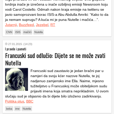
tvrdnja inače je izrečena u inače ozbiljnoj emisiji Newsroom koju
vodi Carol Costello. Odmah nakon kraja emisije na twitteru se
javio samoprozvani borac ISIS-a Abu Abdulla Amriki: “Kako to da
ja nemam suprugu? A kuća mi je puna Nutelle i mačića…”.
Jutarnji
,
Buzzfeed
,
Jezebel
,
RT
CNN
ISIS
mačići
Nutella
27.01.2015. (14:23)
I pravde i pameti
Francuski sud odlučio: Dijete se ne može zvati
Nutella
Francuski sud zaustavio je jedan bračni par u
namjeri da svoju kćer nazove Nutella, te joj
nadjenuo zamjensko ime Ella. Naime, mjesno
tužiteljstvo u Francuskoj može obiteljskom sudu
prijaviti imena koja smatra neprikladnim. U ovom
slučaju sud je objasnio da bi dijete bilo izloženo zadirkivanju.
Politika plus
,
BBC
beba
ime
Nutella