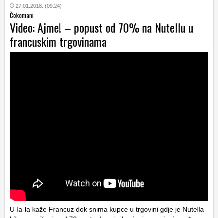
27.01.2018. (09:24)
Čokomani
Video: Ajme! – popust od 70% na Nutellu u
francuskim trgovinama
U-la-la kaže Francuz dok snima kupce u trgovini gdje je Nutella