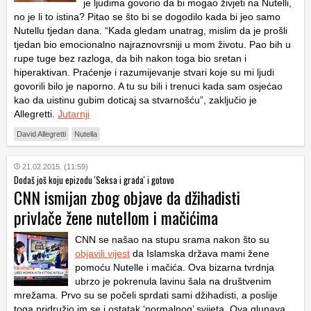
je ljudima govorio da bi mogao živjeti na Nutelli,
no je li to istina? Pitao se što bi se dogodilo kada bi jeo samo
Nutellu tjedan dana. “Kada gledam unatrag, mislim da je prošli
tjedan bio emocionalno najraznovrsniji u mom životu. Pao bih u
rupe tuge bez razloga, da bih nakon toga bio sretan i
hiperaktivan. Praćenje i razumijevanje stvari koje su mi ljudi
govorili bilo je naporno. A tu su bili i trenuci kada sam osjećao
kao da uistinu gubim doticaj sa stvarnošću”, zaključio je
Allegretti.
Jutarnji
David Allegretti
Nutella
21.02.2015. (11:59)
Dodaš još koju epizodu 'Seksa i grada' i gotovo
CNN ismijan zbog objave da džihadisti
privlače žene nutellom i mačićima
CNN se našao na stupu srama nakon što su
objavili vijest
da Islamska država mami žene
pomoću Nutelle i mačića. Ova bizarna tvrdnja
ubrzo je pokrenula lavinu šala na društvenim
mrežama. Prvo su se počeli sprdati sami džihadisti, a poslije
toga pridružio im se i ostatak ‘normalnog’ svijeta. Ova glupava