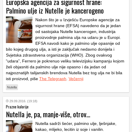
Europska agencija za sigurnost hrane:
Palmino ulje iz Nutelle je kancerogeno
Nakon što je u Izvješću Europske agencije za
sigurnost hrane (EFSA) navedeno da je jedan
od sastojaka Nutelle kancerogen, industrija
proizvodnje palmina ulja na udaru je u Europi.
EFSA navodi kako je palmino ulje opasnije od
bilo kojeg drugog ulja, a isti je zaključak nedavno donijela i
Svjetska zdravstvena organizacija (WHO). Zbog ovakvog
“udara”, Ferrero je pokrenuo veliku televizijsku kampanju kojom
želi objasniti da palmino ulje nije opasno i da jedan od
najpoznatijih talijanskih brendova Nutella bez tog ulja ne bi bila
isti proizvod, piše
The Telegraph
.
Večernji
Nutella
29.09.2016. (19:18)
Prazne kalorije
Nutella je, pa, manje-više, otrov…
Nutella sadrži šećer, palmino ulje, lješnjake,
kakao, mlijeko, lecitin iz soje i vanilin.