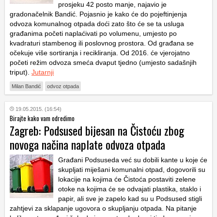
prosjeku 42 posto manje, najavio je
gradonačelnik Bandić. Pojasnio je kako će do pojeftinjenja
odvoza komunalnog otpada doći zato što će se ta usluga
građanima početi naplaćivati po volumenu, umjesto po
kvadraturi stambenog ili poslovnog prostora. Od građana se
očekuje više sortiranja i recikliranja. Od 2016. će vjerojatno
početi režim odvoza smeća dvaput tjedno (umjesto sadašnjih
triput).
Jutarnji
Milan Bandić
odvoz otpada
19.05.2015. (16:54)
Birajte kako vam odredimo
Zagreb: Podsused bijesan na Čistoću zbog
novoga načina naplate odvoza otpada
Građani Podsuseda već su dobili kante u koje će
skupljati miješani komunalni otpad, dogovorili su
lokacije na kojima će Čistoća postaviti zelene
otoke na kojima će se odvajati plastika, staklo i
papir, ali sve je zapelo kad su u Podsused stigli
zahtjevi za sklapanje ugovora o skupljanju otpada. Na pitanje