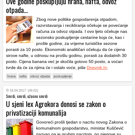
Ove godine poskupljuju hrana, nafta, odvoz
otpada…
Zbog nove politike gospodarenja otpadom,
razvrstavanja i recikliranja očekuje se povećanje
računa za odvoz otpada. I ovo ljeto očekuje nas
sezonsko poskupljenje cestarine koja će, kao i
prošle godine, za vrijeme turističke sezone
porasti za 10 posto. Ekonomski analitičari očekuju da će cijena
sirove nafte, u odnosu na prošlu godinu, porasti za dodatnih 30
posto. Cijena banana već je skočila gotovo 50 posto, a voćari
tvrde da će za njima će i ostalo voće, piše
Dnevnik.hr
.
hrana
nafta
odvoz otpada
poskupljenje
18.04.2017. (06:02)
Smrdi, smrdi, užasno smrdi
U sjeni lex Agrokora donosi se zakon o
privatizaciji komunalija
Govoreći prošli tjedan o nacrtu novog Zakona o
komunalnom gospodarstvu, ministar Kuščević
nazvao ga je grubim nacrtom, no njegove su