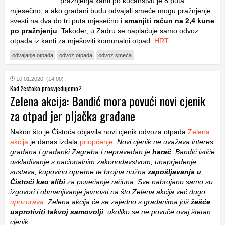
pražnjenja kanti po kućanstvu je 8 puta
mjesečno, a ako građani budu odvajali smeće mogu pražnjenje
svesti na dva do tri puta mjesečno i
smanjiti račun na 2,4 kune
po pražnjenju
. Također, u Zadru se naplaćuje samo odvoz
otpada iz kanti za mješoviti komunalni otpad.
HRT
…
odvajanje otpada
odvoz otpada
odvoz smeća
10.01.2020. (14:00)
Kad žestoko prosvjedujemo?
Zelena akcija: Bandić mora povući novi cjenik
za otpad jer pljačka građane
Nakon što je Čistoća objavila novi cjenik odvoza otpada
Zelena
akcija
je danas izdala
priopćenje
:
Novi cjenik ne uvažava interes
građana i građanki Zagreba i nepravedan je
harač
. Bandić ističe
usklađivanje s nacionalnim zakonodavstvom, unaprjeđenje
sustava, kupovinu opreme te brojna nužna
zapošljavanja u
Čistoći kao alibi
za povećanje računa. Sve nabrojano samo su
izgovori i obmanjivanje javnosti na što Zelena akcija već dugo
upozorava
. Zelena akcija će se zajedno s građanima još
žešće
usprotiviti takvoj samovolji
, ukoliko se ne povuče ovaj štetan
cjenik.