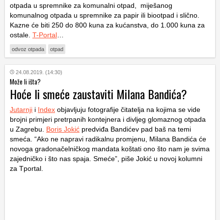
otpada u spremnike za komunalni otpad, miješanog
komunalnog otpada u spremnike za papir ili biootpad i slično.
Kazne će biti 250 do 800 kuna za kućanstva, do 1.000 kuna za
ostale.
T-Portal
…
odvoz otpada
otpad
24.08.2019. (14:30)
Može li išta?
Hoće li smeće zaustaviti Milana Bandića?
Jutarnji
i
Index
objavljuju fotografije čitatelja na kojima se vide
brojni primjeri pretrpanih kontejnera i divljeg glomaznog otpada
u Zagrebu.
Boris Jokić
predviđa Bandićev pad baš na temi
smeća. “Ako ne napravi radikalnu promjenu, Milana Bandića će
novoga gradonačelničkog mandata koštati ono što nam je svima
zajedničko i što nas spaja. Smeće”, piše Jokić u novoj kolumni
za Tportal.