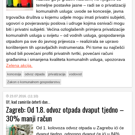
temeljne postavke jasne – radi se o privatizaciji
komunalnih usluga: uvode se koncesije, javna
trgovačka društva u kojemu udjele mogu imati privatni subjekti,
ugovori o povjeravanju poslova i udruge kojima osnivači mogu
biti i privatni subjekti. Većina ozloglašenih primjera privatizacije
komunalnih usluga u svijetu – od vodnih usluga, gospodarenja
otpadom pa sve do javnog prijevoza – realizirala se upravo
korištenjem tih upravljačkih instrumenata. Pri tome su najčešći
ishod bili povećani profiti privatnih tvrtki, povećani računi
građanima i smanjena kvaliteta komunalnih usluga, upozorava
Zelena akcija.
koncesija
odvoz otpada
privatizacija
vodovod
Zakon o komunalnom gospodarstvu
23.07.2016. (11:10)
Uf, kad zamiriše ćetvrti dan...
Zagreb: Od 1.8. odvoz otpada dvaput tjedno –
30% manji račun
Od 1. kolovoza odvoz otpada u Zagrebu ići će
dvaput tjedno, odnosno dvaput će ići u 84%