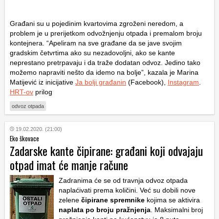
Građani su u pojedinim kvartovima zgroženi neredom, a
problem je u prerijetkom odvožnjenju otpada i premalom broju
kontejnera. “Apeliram na sve građane da se jave svojim
gradskim četvrtima ako su nezadovoljni, ako se kante
neprestano pretrpavaju i da traže dodatan odvoz. Jedino tako
možemo napraviti nešto da idemo na bolje”, kazala je Marina
Matijević iz inicijative
Ja bolji građanin
(Facebook),
Instagram
.
HRT-ov
prilog
odvoz otpada
19.02.2020. (21:00)
Eko škovace
Zadarske kante čipirane: građani koji odvajaju
otpad imat će manje račune
Zadranima će se od travnja odvoz otpada
naplaćivati prema količini. Već su dobili nove
zelene
čipirane spremnike
kojima se aktivira
naplata po broju pražnjenja
. Maksimalni broj