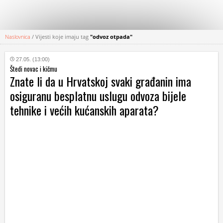
Naslovnica
/
Vijesti koje imaju tag
"odvoz otpada"
KATEGORIJE
27.05. (13:00)
Štedi novac i kičmu
HRVATSKI
Znate li da u Hrvatskoj svaki građanin ima
WEB
osiguranu besplatnu uslugu odvoza bijele
tehnike i većih kućanskih aparata?