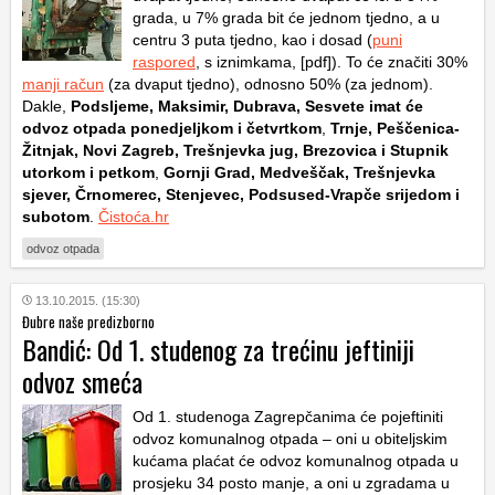
grada, u 7% grada bit će jednom tjedno, a u
centru 3 puta tjedno, kao i dosad (
puni
raspored
, s iznimkama, [pdf]). To će značiti 30%
manji račun
(za dvaput tjedno), odnosno 50% (za jednom).
Dakle,
Podsljeme, Maksimir, Dubrava, Sesvete imat će
odvoz otpada ponedjeljkom i četvrtkom
,
Trnje, Peščenica-
Žitnjak, Novi Zagreb, Trešnjevka jug, Brezovica i Stupnik
utorkom i petkom
,
Gornji Grad, Medveščak, Trešnjevka
sjever, Črnomerec, Stenjevec, Podsused-Vrapče srijedom i
subotom
.
Čistoća.hr
odvoz otpada
13.10.2015. (15:30)
Đubre naše predizborno
Bandić: Od 1. studenog za trećinu jeftiniji
odvoz smeća
Od 1. studenoga Zagrepčanima će pojeftiniti
odvoz komunalnog otpada – oni u obiteljskim
kućama plaćat će odvoz komunalnog otpada u
prosjeku 34 posto manje, a oni u zgradama u