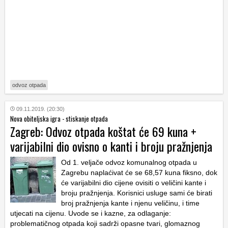
odvoz otpada
09.11.2019. (20:30)
Nova obiteljska igra - stiskanje otpada
Zagreb: Odvoz otpada koštat će 69 kuna +
varijabilni dio ovisno o kanti i broju pražnjenja
Od 1. veljače odvoz komunalnog otpada u
Zagrebu naplaćivat će se 68,57 kuna fiksno, dok
će varijabilni dio cijene ovisiti o veličini kante i
broju pražnjenja. Korisnici usluge sami će birati
broj pražnjenja kante i njenu veličinu, i time
utjecati na cijenu. Uvode se i kazne, za odlaganje:
problematičnog otpada koji sadrži opasne tvari, glomaznog