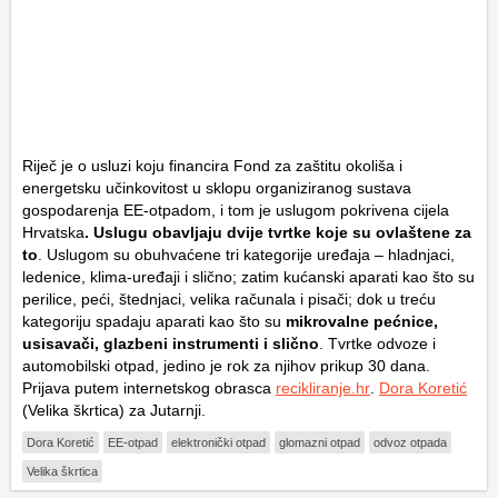
Riječ je o usluzi koju financira Fond za zaštitu okoliša i
energetsku učinkovitost u sklopu organiziranog sustava
gospodarenja EE-otpadom, i tom je uslugom pokrivena cijela
Hrvatska
. Uslugu obavljaju dvije tvrtke koje su ovlaštene za
to
. Uslugom su obuhvaćene tri kategorije uređaja – hladnjaci,
ledenice, klima-uređaji i slično; zatim kućanski aparati kao što su
perilice, peći, štednjaci, velika računala i pisači; dok u treću
kategoriju spadaju aparati kao što su
mikrovalne pećnice,
usisavači, glazbeni instrumenti i slično
. Tvrtke odvoze i
automobilski otpad, jedino je rok za njihov prikup 30 dana.
Prijava putem internetskog obrasca
recikliranje.hr
.
Dora Koretić
(Velika škrtica) za Jutarnji.
Dora Koretić
EE-otpad
elektronički otpad
glomazni otpad
odvoz otpada
Velika škrtica