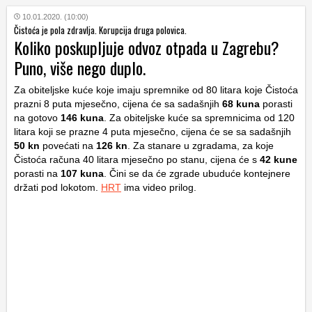
10.01.2020. (10:00)
Čistoća je pola zdravlja. Korupcija druga polovica.
Koliko poskupljuje odvoz otpada u Zagrebu?
Puno, više nego duplo.
Za obiteljske kuće koje imaju spremnike od 80 litara koje Čistoća
prazni 8 puta mjesečno, cijena će sa sadašnjih
68 kuna
porasti
na gotovo
146 kuna
. Za obiteljske kuće sa spremnicima od 120
litara koji se prazne 4 puta mjesečno, cijena će se sa sadašnjih
50 kn
povećati na
126 kn
. Za stanare u zgradama, za koje
Čistoća računa 40 litara mjesečno po stanu, cijena će s
42 kune
porasti na
107 kuna
. Čini se da će zgrade ubuduće kontejnere
držati pod lokotom.
HRT
ima video prilog.