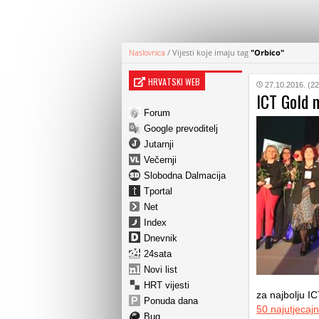
Naslovnica
/
Vijesti koje imaju tag
"Orbico"
HRVATSKI WEB
27.10.2016. (22
ICT Gold 
Forum
Google prevoditelj
Jutarnji
Večernji
Slobodna Dalmacija
Tportal
Net
Index
Dnevnik
24sata
Novi list
HRT vijesti
za najbolju I
Ponuda dana
50 najutjecajn
Bug