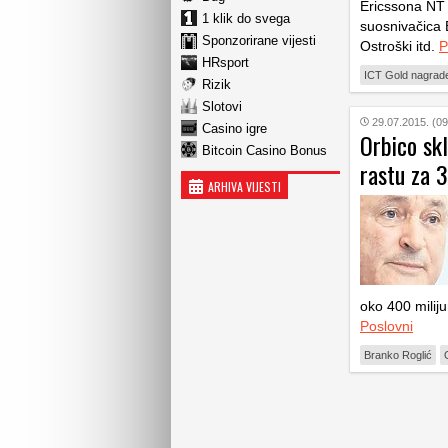
Ericssona NT
1 klik do svega
suosnivačica 
Sponzorirane vijesti
Ostroški itd.
P
HRsport
ICT Gold nagrad
Rizik
Slotovi
29.07.2015. (09
Casino igre
Orbico skl
Bitcoin Casino Bonus
rastu za
ARHIVA VIJESTI
oko 400 miliju
Poslovni
Branko Roglić