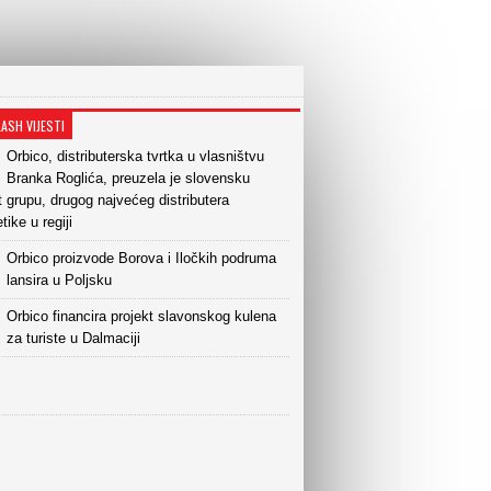
LASH VIJESTI
Orbico, distributerska tvrtka u vlasništvu
Branka Roglića, preuzela je slovensku
 grupu, drugog najvećeg distributera
ike u regiji
Orbico proizvode Borova i Iločkih podruma
lansira u Poljsku
Orbico financira projekt slavonskog kulena
za turiste u Dalmaciji