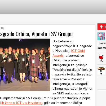
F
:18)
nagrade Orbicu, Vipnetu i SV Groupu
Dodijeljene su
Everet
najprestižnije ICT nagrade
kozmet
u Hrvatskoj,
ICT Gold
Awards
, a laureati su
Orbico za poslovnu
inteligenciju za rješenje
“Analitika na dlanu” koje je
napravila tvrtka što se isto
tako zove – Poslovna
inteligencija, u kategoriji
billinga nagrađen je Vipnet
za SMS autopraonice, a
CT implementaciju SV Group. Po prvi put predstavljen je popis
ijih žena u ICT-u u Hrvatskoj
, gdje su imenovane šefica