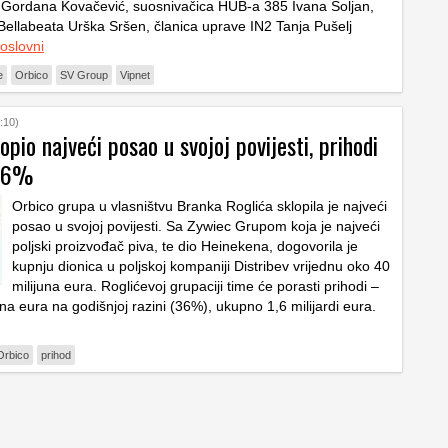
 Gordana Kovačević, suosnivačica HUB-a 385 Ivana Šoljan,
Bellabeata Urška Sršen, članica uprave IN2 Tanja Pušelj
oslovni
e
Orbico
SV Group
Vipnet
:10)
opio najveći posao u svojoj povijesti, prihodi
 36%
Orbico grupa u vlasništvu Branka Roglića sklopila je najveći
posao u svojoj povijesti. Sa Zywiec Grupom koja je najveći
poljski proizvođač piva, te dio Heinekena, dogovorila je
kupnju dionica u poljskoj kompaniji Distribev vrijednu oko 40
milijuna eura. Roglićevoj grupaciji time će porasti prihodi –
na eura na godišnjoj razini (36%), ukupno 1,6 milijardi eura.
Orbico
prihod