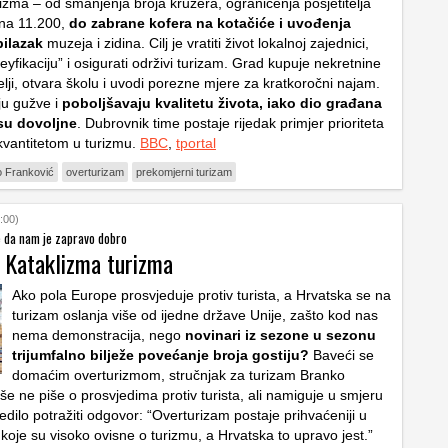
zma – od smanjenja broja kruzera, ograničenja posjetitelja
 na 11.200,
do zabrane kofera na kotačiće i uvođenja
bilazak
muzeja i zidina. Cilj je vratiti život lokalnoj zajednici,
sneyfikaciju” i osigurati održivi turizam. Grad kupuje nekretnine
lji, otvara školu i uvodi porezne mjere za kratkoročni najam.
ju gužve i
poboljšavaju kvalitetu života, iako dio građana
su dovoljne
. Dubrovnik time postaje rijedak primjer prioriteta
 kvantitetom u turizmu.
BBC
,
tportal
 Franković
overturizam
prekomjerni turizam
:00)
e da nam je zapravo dobro
: Kataklizma turizma
Ako pola Europe prosvjeduje protiv turista, a Hrvatska se na
turizam oslanja više od ijedne države Unije, zašto kod nas
nema demonstracija, nego
novinari iz sezone u sezonu
trijumfalno bilježe povećanje broja gostiju?
Baveći se
domaćim overturizmom, stručnjak za turizam Branko
e ne piše o prosvjedima protiv turista, ali namiguje u smjeru
jedilo potražiti odgovor: “Overturizam postaje prihvaćeniji u
oje su visoko ovisne o turizmu, a Hrvatska to upravo jest.”