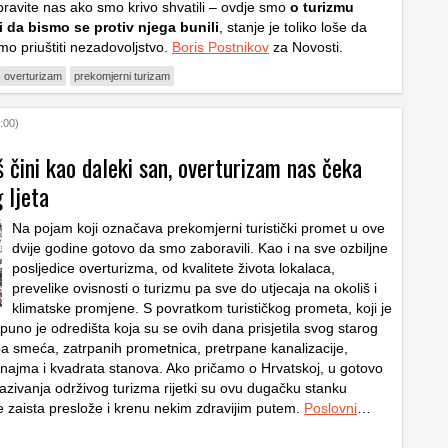
ravite nas ako smo krivo shvatili – ovdje smo
o turizmu
i da bismo se protiv njega bunili
, stanje je toliko loše da
o priuštiti nezadovoljstvo.
Boris Postnikov
za Novosti.
overturizam
prekomjerni turizam
:00)
š čini kao daleki san, overturizam nas čeka
 ljeta
Na pojam koji označava prekomjerni turistički promet u ove
dvije godine gotovo da smo zaboravili. Kao i na sve ozbiljne
posljedice overturizma, od kvalitete života lokalaca,
prevelike ovisnosti o turizmu pa sve do utjecaja na okoliš i
klimatske promjene. S povratkom turističkog prometa, koji je
, puno je odredišta koja su se ovih dana prisjetila svog starog
a smeća, zatrpanih prometnica, pretrpane kanalizacije,
a najma i kvadrata stanova. Ako pričamo o Hrvatskoj, u gotovo
zazivanja održivog turizma rijetki su ovu dugačku stanku
 se zaista preslože i krenu nekim zdravijim putem.
Poslovni
…