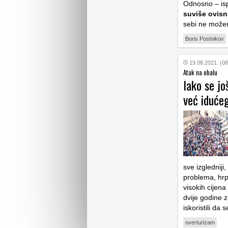
Odnosno – isp
suviše ovisn
sebi ne možem
Boris Postnikov
19.08.2021. (08
Atak na obalu
Iako se jo
već idućeg
sve izgledniji
problema, hrp
visokih cijen
dvije godine 
iskoristili da
overturizam