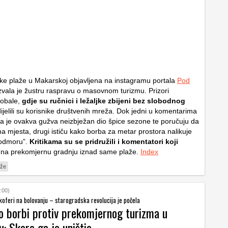
e plaže u Makarskoj objavljena na instagramu portala
Pod
zvala je žustru raspravu o masovnom turizmu. Prizori
obale,
gdje su ručnici i ležaljke zbijeni bez slobodnog
dijelili su korisnike društvenih mreža. Dok jedni u komentarima
a je ovakva gužva neizbježan dio špice sezone te poručuju da
a mjesta, drugi ističu kako borba za metar prostora nalikuje
 odmoru”.
Kritikama su se pridružili i komentatori koji
na prekomjernu gradnju iznad same plaže.
Index
aže
:00)
, koferi na bolovanju – starogradska revolucija je počela
o borbi protiv prekomjernog turizma u
: Skoro ga je uništio