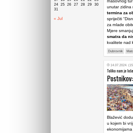
masovnog turi
24
25
26
27
28
29
30
unutar zidina
31
termina za o
« Jul
spriječiti “Di
za mlade obite
Mjere smanju
smatra da ni
kvalitete nad
Dubrovnik
Mato
14.07.2024. (15
Toliko nam je loš
Postnikov
Blažević doduš
u kojem bi vri
ekonomijama k