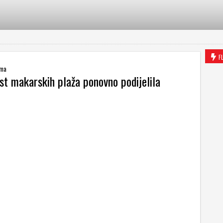
F
ima
st makarskih plaža ponovno podijelila