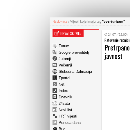
Naslovnica
/
Vijesti koje imaju tag
"overturizam"
HRVATSKI WEB
24.07. (22:00)
Ratovanje ručnic
Pretrpano
Forum
Google prevoditelj
javnost
Jutarnji
Večernji
Slobodna Dalmacija
Tportal
Net
Index
Dnevnik
24sata
Novi list
HRT vijesti
Ponuda dana
Bug