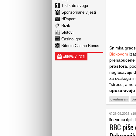
1 klik do svega
Sponzorirane vijesti
HRsport
Rizik
Slotovi
Casino igre
Bitcoin Casino Bonus
Snimka gradsk
Biokovom
iza
ARHIVA VIJESTI
prenapučene 
prostora
, po
naglašavaju d
za svakoga im
“stresu, a ne
upozoravaju
overturizam
pl
28.09.2025. (19
Kruzeri na dijeti
BBC piše 
Dubrovniku