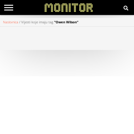
Naslovnica
/
Vijesti koje imaju tag
"Owen Wilson"
KATEGORIJE
HRVATSKI
WEB