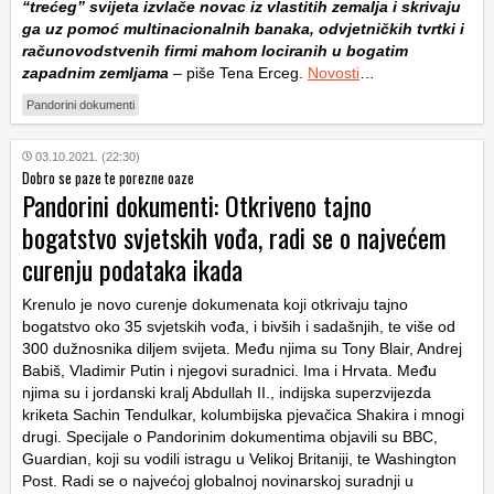
“trećeg” svijeta izvlače novac iz vlastitih zemalja i skrivaju
ga uz pomoć multinacionalnih banaka, odvjetničkih tvrtki i
računovodstvenih firmi mahom lociranih u bogatim
zapadnim zemljama
– piše Tena Erceg.
Novosti
…
Pandorini dokumenti
03.10.2021. (22:30)
Dobro se paze te porezne oaze
Pandorini dokumenti: Otkriveno tajno
bogatstvo svjetskih vođa, radi se o najvećem
curenju podataka ikada
Krenulo je novo curenje dokumenata koji otkrivaju tajno
bogatstvo oko 35 svjetskih vođa, i bivših i sadašnjih, te više od
300 dužnosnika diljem svijeta. Među njima su Tony Blair, Andrej
Babiš, Vladimir Putin i njegovi suradnici. Ima i Hrvata. Među
njima su i jordanski kralj Abdullah II., indijska superzvijezda
kriketa Sachin Tendulkar, kolumbijska pjevačica Shakira i mnogi
drugi. Specijale o Pandorinim dokumentima objavili su BBC,
Guardian, koji su vodili istragu u Velikoj Britaniji, te Washington
Post. Radi se o najvećoj globalnoj novinarskoj suradnji u