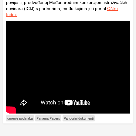
povijesti, predvođenoj Međunarodnim konzorcijem istraživačkih
novinara (ICIJ) s partnerima, među kojima je i portal
Oštro
.
Index
curenje podataka
Panama Papers
Pandorini dokumenti