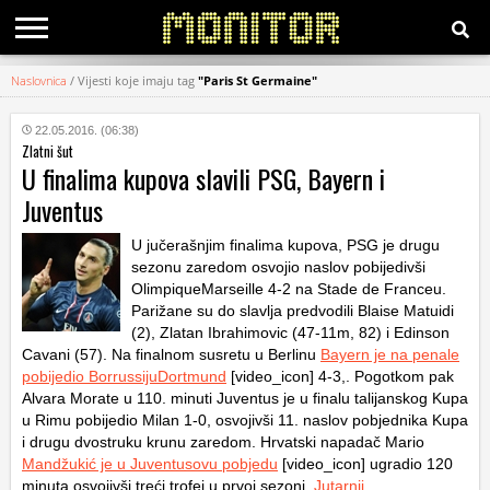
Naslovnica
/
Vijesti koje imaju tag
"Paris St Germaine"
KATEGORIJE
22.05.2016. (06:38)
Zlatni šut
HRVATSKI
U finalima kupova slavili PSG, Bayern i
WEB
Juventus
U jučerašnjim finalima kupova, PSG je drugu
sezonu zaredom osvojio naslov pobijedivši
OlimpiqueMarseille 4-2 na Stade de Franceu.
Parižane su do slavlja predvodili Blaise Matuidi
(2), Zlatan Ibrahimovic (47-11m, 82) i Edinson
Cavani (57). Na finalnom susretu u Berlinu
Bayern je na penale
pobijedio BorrussijuDortmund
[video_icon] 4-3,. Pogotkom pak
Alvara Morate u 110. minuti Juventus je u finalu talijanskog Kupa
u Rimu pobijedio Milan 1-0, osvojivši 11. naslov pobjednika Kupa
i drugu dvostruku krunu zaredom. Hrvatski napadač Mario
Mandžukić je u Juventusovu pobjedu
[video_icon] ugradio 120
minuta osvojivši treći trofej u prvoj sezoni.
Jutarnji