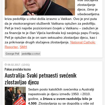
više slučajeva
zlostavljanje
djece, čime je
višedesetljetna
kriza pedofilije u crkvi došla izravno u Vatikan. Ovo je prvi puta
da je visokorangirani službenik Vaitkana optužen za pedofiliju.
Pell je treći najviše pozicionirani čovjek u Vatikanu – zadužen je
za financije te je član Vijeća kardinala koji savjetuju papu Franju.
Pell je optužen da je on sam seksualno zlostavljao djecu, kao i
za prikrivanje drugih slučajeva zlostavljanja.
National Catholic
Reporter
,
SMH
George Pell
pedofilija u crkvi
06.02.2017. (13:01)
Pakao preslaba kazna
Australija: Svaki petnaesti svećenik
zlostavljao djecu
Sedam posto katoličkih svećenika u Australiji
napastovalo je djecu između 1950. i 2010.
godine, a
žrtava u ovom razdoblju bilo je
4.500
. Zlostavljanja su se dogodila u više od