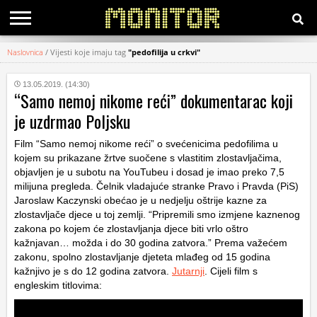
Naslovnica
/
Vijesti koje imaju tag
"pedofilija u crkvi"
KATEGORIJE
13.05.2019. (14:30)
“Samo nemoj nikome reći” dokumentarac koji
HRVATSKI
je uzdrmao Poljsku
WEB
Film “Samo nemoj nikome reći” o svećenicima pedofilima u
kojem su prikazane žrtve suočene s vlastitim zlostavljačima,
objavljen je u subotu na YouTubeu i dosad je imao preko 7,5
milijuna pregleda. Čelnik vladajuće stranke Pravo i Pravda (PiS)
Jaroslaw Kaczynski obećao je u nedjelju oštrije kazne za
zlostavljače djece u toj zemlji. “Pripremili smo izmjene kaznenog
zakona po kojem će zlostavljanja djece biti vrlo oštro
kažnjavan… možda i do 30 godina zatvora.” Prema važećem
zakonu, spolno zlostavljanje djeteta mlađeg od 15 godina
kažnjivo je s do 12 godina zatvora.
Jutarnji
. Cijeli film s
engleskim titlovima: