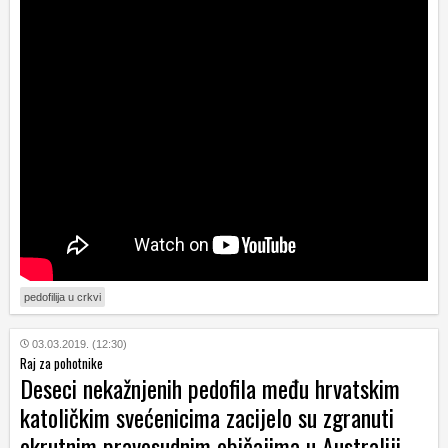
pedofilija u crkvi
03.03.2019. (12:30)
Raj za pohotnike
Deseci nekažnjenih pedofila među hrvatskim
katoličkim svećenicima zacijelo su zgranuti
okrutnim pravosudnim običajima u Australiji