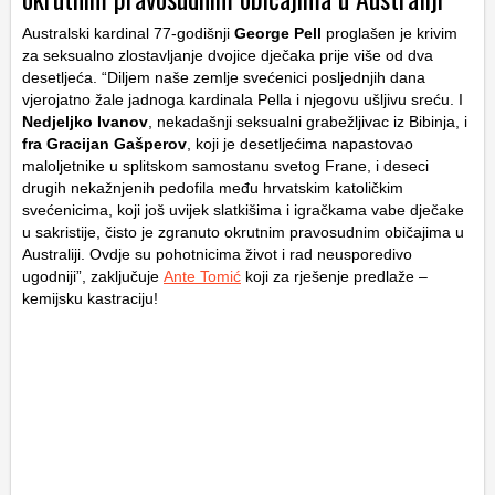
Australski kardinal 77-godišnji
George Pell
proglašen je krivim
za seksualno zlostavljanje dvojice dječaka prije više od dva
desetljeća. “Diljem naše zemlje svećenici posljednjih dana
vjerojatno žale jadnoga kardinala Pella i njegovu ušljivu sreću. I
Nedjeljko Ivanov
, nekadašnji seksualni grabežljivac iz Bibinja, i
fra Gracijan Gašperov
, koji je desetljećima napastovao
maloljetnike u splitskom samostanu svetog Frane, i deseci
drugih nekažnjenih pedofila među hrvatskim katoličkim
svećenicima, koji još uvijek slatkišima i igračkama vabe dječake
u sakristije, čisto je zgranuto okrutnim pravosudnim običajima u
Australiji. Ovdje su pohotnicima život i rad neusporedivo
ugodniji”, zaključuje
Ante Tomić
koji za rješenje predlaže –
kemijsku kastraciju!