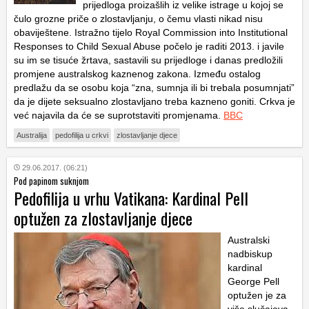
prijedloga proizašlih iz velike istrage u kojoj se
čulo grozne priče o zlostavljanju, o čemu vlasti nikad nisu
obaviještene. Istražno tijelo Royal Commission into Institutional
Responses to Child Sexual Abuse počelo je raditi 2013. i javile
su im se tisuće žrtava, sastavili su prijedloge i danas predložili
promjene australskog kaznenog zakona. Između ostalog
predlažu da se osobu koja “zna, sumnja ili bi trebala posumnjati”
da je dijete seksualno zlostavljano treba kazneno goniti. Crkva je
već najavila da će se suprotstaviti promjenama.
BBC
Australija
pedofilija u crkvi
zlostavljanje djece
29.06.2017. (06:21)
Pod papinom suknjom
Pedofilija u vrhu Vatikana: Kardinal Pell
optužen za zlostavljanje djece
Australski
nadbiskup
kardinal
George Pell
optužen je za