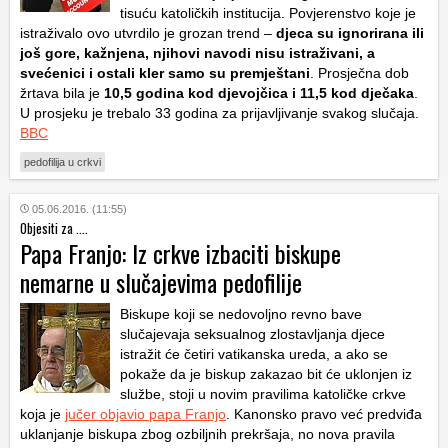
tisuću katoličkih institucija. Povjerenstvo koje je
istraživalo ovo utvrdilo je grozan trend –
djeca su ignorirana ili
još gore, kažnjena, njihovi navodi nisu istraživani, a
svećenici i ostali kler samo su premještani
. Prosječna dob
žrtava bila je
10,5 godina kod djevojčica i 11,5 kod dječaka
.
U prosjeku je trebalo 33 godina za prijavljivanje svakog slučaja.
BBC
pedofilija u crkvi
05.06.2016. (11:55)
Objesiti za ....
Papa Franjo: Iz crkve izbaciti biskupe
nemarne u slučajevima pedofilije
Biskupe koji se nedovoljno revno bave
slučajevaja seksualnog zlostavljanja djece
istražit će četiri vatikanska ureda, a ako se
pokaže da je biskup zakazao bit će uklonjen iz
službe, stoji u novim pravilima katoličke crkve
koja je
jučer objavio papa Franjo
. Kanonsko pravo već predviđa
uklanjanje biskupa zbog ozbiljnih prekršaja, no nova pravila