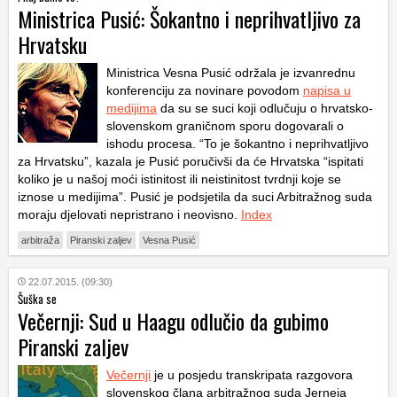
Ministrica Pusić: Šokantno i neprihvatljivo za
Hrvatsku
Ministrica Vesna Pusić održala je izvanrednu
konferenciju za novinare povodom
napisa u
medijima
da su se suci koji odlučuju o hrvatsko-
slovenskom graničnom sporu dogovarali o
ishodu procesa. “To je šokantno i neprihvatljivo
za Hrvatsku”, kazala je Pusić poručivši da će Hrvatska “ispitati
koliko je u našoj moći istinitost ili neistinitost tvrdnji koje se
iznose u medijima”. Pusić je podsjetila da suci Arbitražnog suda
moraju djelovati nepristrano i neovisno.
Index
arbitraža
Piranski zaljev
Vesna Pusić
22.07.2015. (09:30)
Šuška se
Večernji: Sud u Haagu odlučio da gubimo
Piranski zaljev
Večernji
je u posjedu transkripata razgovora
slovenskog člana arbitražnog suda Jerneja