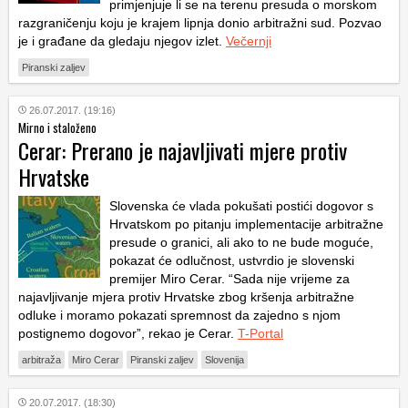
primjenjuje li se na terenu presuda o morskom
razgraničenju koju je krajem lipnja donio arbitražni sud. Pozvao
je i građane da gledaju njegov izlet.
Večernji
Piranski zaljev
26.07.2017. (19:16)
Mirno i staloženo
Cerar: Prerano je najavljivati mjere protiv
Hrvatske
Slovenska će vlada pokušati postići dogovor s
Hrvatskom po pitanju implementacije arbitražne
presude o granici, ali ako to ne bude moguće,
pokazat će odlučnost, ustvrdio je slovenski
premijer Miro Cerar. “Sada nije vrijeme za
najavljivanje mjera protiv Hrvatske zbog kršenja arbitražne
odluke i moramo pokazati spremnost da zajedno s njom
postignemo dogovor”, rekao je Cerar.
T-Portal
arbitraža
Miro Cerar
Piranski zaljev
Slovenija
20.07.2017. (18:30)