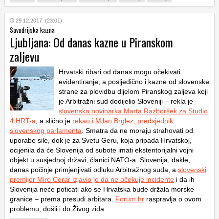
29.12.2017. (23:01)
Savudrijska kazna
Ljubljana: Od danas kazne u Piranskom
zaljevu
Hrvatski ribari od danas mogu očekivati
evidentiranje, a posljedično i kazne od slovenske
strane za plovidbu dijelom Piranskog zaljeva koji
je Arbitražni sud dodijelio Sloveniji – rekla je
slovenska novinarka Marta Razboršek za Studio
4 HRT-a
, a slično je
rekao i Milan Brglez, predsjednik
slovenskog parlamenta
. Smatra da ne moraju strahovati od
uporabe sile, dok je za Svetu Geru, koja pripada Hrvatskoj,
ocijenila da će Slovenija od subote imati eksteritorijalni vojni
objekt u susjednoj državi, članici NATO-a. Slovenija, dakle,
danas počinje primjenjivati odluku Arbitražnog suda, a
slovenski
premijer Miro Cerar izjavio je da ne očekuje incidente
i da ih
Slovenija neće poticati ako se Hrvatska bude držala morske
granice – prema presudi arbitara.
Forum.hr
raspravlja o ovom
problemu, došli i do Živog zida.