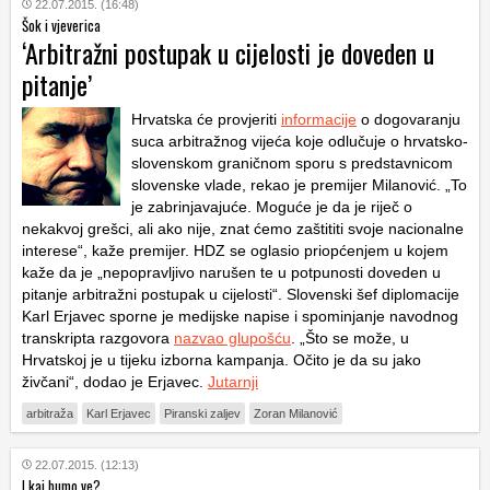
22.07.2015. (16:48)
Šok i vjeverica
‘Arbitražni postupak u cijelosti je doveden u
pitanje’
Hrvatska će provjeriti
informacije
o dogovaranju
suca arbitražnog vijeća koje odlučuje o hrvatsko-
slovenskom graničnom sporu s predstavnicom
slovenske vlade, rekao je premijer Milanović. „To
je zabrinjavajuće. Moguće je da je riječ o
nekakvoj grešci, ali ako nije, znat ćemo zaštititi svoje nacionalne
interese“, kaže premijer. HDZ se oglasio priopćenjem u kojem
kaže da je „nepopravljivo narušen te u potpunosti doveden u
pitanje arbitražni postupak u cijelosti“. Slovenski šef diplomacije
Karl Erjavec sporne je medijske napise i spominjanje navodnog
transkripta razgovora
nazvao glupošću
. „Što se može, u
Hrvatskoj je u tijeku izborna kampanja. Očito je da su jako
živčani“, dodao je Erjavec.
Jutarnji
arbitraža
Karl Erjavec
Piranski zaljev
Zoran Milanović
22.07.2015. (12:13)
I kaj bumo ve?