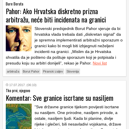
Bure Boruta
Pahor: Ako Hrvatska diskretno prizna
arbitražu, neće biti incidenata na granici
Slovenski predsjednik Borut Pahor vjeruje da bi
hrvatska vlada trebala dati „diskretan signal“ da
je spremna implementirati arbitražni sporazum o
granici kako bi mogli biti izbjegnuti neželjeni
incidenti na granici. „Mislim da je Hrvatska
shvatila da je pošteno da poštuje sporazum koji je potpisala i
presudu koju su arbitri donijeli“, rekao je Pahor.
Novi list
arbitraža
Borut Pahor
Piranski zaljev
Slovenija
17.07.2017. (06:10)
Tko prvi, njegovo
Komentar: Sve granice iscrtane su nasiljem
“Sve državne granice tijekom povijesti iscrtane
su nasiljem. One prirodne, nasiljem prirode, a
ostale, nasiljem ljudi. Kada bi planine, divlje
rijeke i glečeri, bili nesavladivi vojskama, države