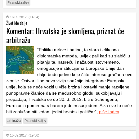
Piranski zaljev
16.09.2017. (14:34)
Život ide dalje
Komentar: Hrvatska je slomljena, priznat će
arbitražu
“Politika mrkve i batine, ta stara i efikasna
diplomatska metoda, uvijek pali kad su slabići u
pitanju te, nasreću i nažalost istovremeno,
omogućuje institucijama Europske Unije da i
dalje budu jedine koje štite interese građana ove
zemlje. Ostvari li se nova vizija snažnije integrirane Europske
unije, koja se neće voziti u više brzina i ostaviti manje razvijene,
punopravne članice da se međusobno glođu, sukobljavaju i
propadaju, Hrvatska će do 30. 3. 2019. biti u Schengenu,
Eurozoni i pomirena s barem jednim susjedom. A za sve to neće
biti zaslužan niti jedan, jedini hrvatski političar”,
piše Index
.
arbitraža
Piranski zaljev
15.09.2017. (19:30)