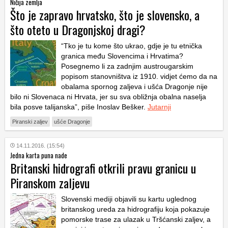
Ničija zemlja
Što je zapravo hrvatsko, što je slovensko, a
što oteto u Dragonjskoj dragi?
“Tko je tu kome što ukrao, gdje je tu etnička
granica među Slovencima i Hrvatima?
Posegnemo li za zadnjim austrougarskim
popisom stanovništva iz 1910. vidjet ćemo da na
obalama spornog zaljeva i ušća Dragonje nije
bilo ni Slovenaca ni Hrvata, jer su sva obližnja obalna naselja
bila posve talijanska”, piše Inoslav Bešker.
Jutarnji
Piranski zaljev
ušće Dragonje
14.11.2016. (15:54)
Jedna karta puna nade
Britanski hidrografi otkrili pravu granicu u
Piranskom zaljevu
Slovenski mediji objavili su kartu uglednog
britanskog ureda za hidrografiju koja pokazuje
pomorske trase za ulazak u Tršćanski zaljev, a