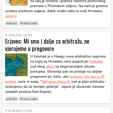
na njoj je ucrtana i granica nadzora pomorskog
prometa u Piranskom zaljevu. Na karti je granica
ucrtana sredinom zaljeva, dakle onako kako to traži Hrvatska.
Jutarnji
arbitraža
Piranski zaljev
14.03.2016. (22:30)
Erjavec: Mi smo i dalje za arbitražu, ne
vjerujemo u pregovore
U četvrtak je u Haagu nova arbitražna rasprava
na kojoj se Hrvatska neće pojaviti jer
bojkotira
sud zbog
afere
sa dogovaranjem ishoda
postupka. Slovenija pak ne pristaje na daljnje
pregovore jer, kažu, ako
dogovor nije pao u 25
godina
, neće ni sada. “
Nemamo plana B
, naš je plan arbitraža i
očekujemo da će donijeti rješenje”, izjavio je slovenski ministar
vanjskih poslova Karl Erjavec.
arbitraža
Piranski zaljev
20.08.2015. (17:20)