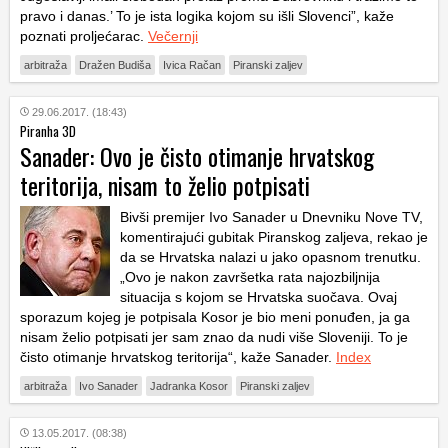
pravo i danas.’ To je ista logika kojom su išli Slovenci”, kaže
poznati proljećarac.
Večernji
arbitraža
Dražen Budiša
Ivica Račan
Piranski zaljev
29.06.2017. (18:43)
Piranha 3D
Sanader: Ovo je čisto otimanje hrvatskog
teritorija, nisam to želio potpisati
Bivši premijer Ivo Sanader u Dnevniku Nove TV,
komentirajući gubitak Piranskog zaljeva, rekao je
da se Hrvatska nalazi u jako opasnom trenutku.
„Ovo je nakon završetka rata najozbiljnija
situacija s kojom se Hrvatska suočava. Ovaj
sporazum kojeg je potpisala Kosor je bio meni ponuđen, ja ga
nisam želio potpisati jer sam znao da nudi više Sloveniji. To je
čisto otimanje hrvatskog teritorija“, kaže Sanader.
Index
arbitraža
Ivo Sanader
Jadranka Kosor
Piranski zaljev
13.05.2017. (08:38)