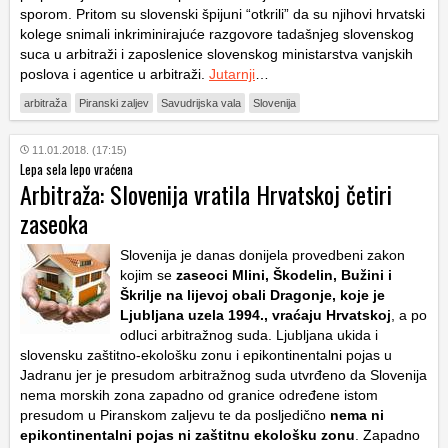
sporom. Pritom su slovenski špijuni “otkrili” da su njihovi hrvatski
kolege snimali inkriminirajuće razgovore tadašnjeg slovenskog
suca u arbitraži i zaposlenice slovenskog ministarstva vanjskih
poslova i agentice u arbitraži.
Jutarnji
…
arbitraža
Piranski zaljev
Savudrijska vala
Slovenija
11.01.2018. (17:15)
Lepa sela lepo vraćena
Arbitraža: Slovenija vratila Hrvatskoj četiri
zaseoka
Slovenija je danas donijela provedbeni zakon
kojim se
zaseoci Mlini, Škodelin, Bužini i
Škrilje na lijevoj obali Dragonje, koje je
Ljubljana uzela 1994., vraćaju Hrvatskoj
, a po
odluci arbitražnog suda. Ljubljana ukida i
slovensku zaštitno-ekološku zonu i epikontinentalni pojas u
Jadranu jer je presudom arbitražnog suda utvrđeno da Slovenija
nema morskih zona zapadno od granice određene istom
presudom u Piranskom zaljevu te da posljedično
nema ni
epikontinentalni pojas ni zaštitnu ekološku zonu
. Zapadno