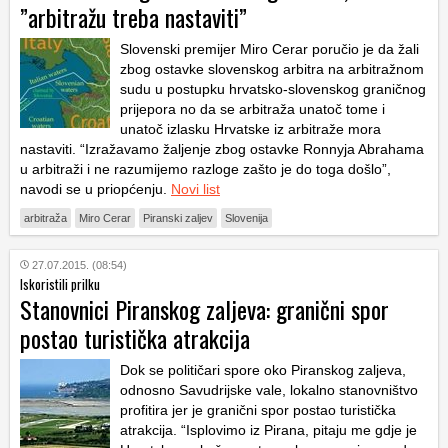
”arbitražu treba nastaviti”
Slovenski premijer Miro Cerar poručio je da žali
zbog ostavke slovenskog arbitra na arbitražnom
sudu u postupku hrvatsko-slovenskog graničnog
prijepora no da se arbitraža unatoč tome i
unatoč izlasku Hrvatske iz arbitraže mora
nastaviti. “Izražavamo žaljenje zbog ostavke Ronnyja Abrahama
u arbitraži i ne razumijemo razloge zašto je do toga došlo”,
navodi se u priopćenju.
Novi list
arbitraža
Miro Cerar
Piranski zaljev
Slovenija
27.07.2015. (08:54)
Iskoristili prilku
Stanovnici Piranskog zaljeva: granični spor
postao turistička atrakcija
Dok se političari spore oko Piranskog zaljeva,
odnosno Savudrijske vale, lokalno stanovništvo
profitira jer je granični spor postao turistička
atrakcija. “Isplovimo iz Pirana, pitaju me gdje je