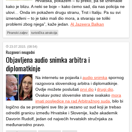
Hrvatska, pokažem – tu preko, pa se iznenade
kako je blizu. A neki se boje – kako ćemo sad, da nas policija ne
ulovi… Onda im pokažem drugu stranu, Trst i Italiju. Pa su svi
iznenađeni – to je tako mali dio mora, a stvaraju se toliki
problemi zbog njega”, kaže jedan.
Al Jazeera Balkan
Piranski zaljev
turistička atrakcija
23.07.2015. (08:54)
Razgovori neugodni
Objavljena audio snimka arbitra i
diplomatkinje
Na internetu se pojavila i
audio snimka
spornog
razgovora slovenskog arbitra i diplomatkinje.
Ovdje možete poslušati
prvi dio
i
drugi dio
.
Ovakav potez slovenske strane svakako
mora
imati posljedice na rad Arbitražnog suda
, bilo bi
logično da se promijeni sve što je vezano uz sud koji je trebao
odrediti granicu između Hrvatske i Slovenije, kaže akademik
Davorin Rudolf, jedan od najvećih hrvatskih stručnjaka za
međunarodno pravo.