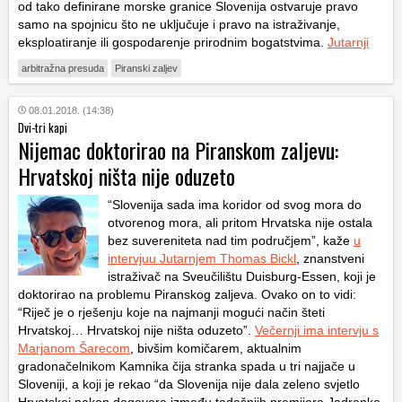
od tako definirane morske granice Slovenija ostvaruje pravo
samo na spojnicu što ne uključuje i pravo na istraživanje,
eksploatiranje ili gospodarenje prirodnim bogatstvima.
Jutarnji
arbitražna presuda
Piranski zaljev
08.01.2018. (14:38)
Dvi-tri kapi
Nijemac doktorirao na Piranskom zaljevu:
Hrvatskoj ništa nije oduzeto
“Slovenija sada ima koridor od svog mora do
otvorenog mora, ali pritom Hrvatska nije ostala
bez suvereniteta nad tim područjem”, kaže
u
intervjuu Jutarnjem Thomas Bickl
, znanstveni
istraživač na Sveučilištu Duisburg-Essen, koji je
doktorirao na problemu Piranskog zaljeva. Ovako on to vidi:
“Riječ je o rješenju koje na najmanji mogući način šteti
Hrvatskoj… Hrvatskoj nije ništa oduzeto”.
Večernji ima intervju s
Marjanom Šarecom
, bivšim komičarem, aktualnim
gradonačelnikom Kamnika čija stranka spada u tri najjače u
Sloveniji, a koji je rekao “da Slovenija nije dala zeleno svjetlo