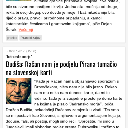
bi takve granice priznavale svojima. Sve ostale,
bile su stvorene nasiljem i krvlju. Jedna sila, moćnija od druge,
rekla bi ovoj drugoj; ovo dovde je moje. I baš nikada nije bila
riječ o pravu, pravdi, prirodnome pripadanju, a kamoli
katastarskim česticama i gruntovnim knjigama”, piše Dejan
Šorak.
Večernji
granice
Piranski zaljev
02.07.2017. (15:30)
"Jadransko morje"
Budiša: Račan nam je podjelu Pirana tumačio
na slovenskoj karti
“Kada je Račan nama objašnjavao sporazum s
Drnovšekom, ništa nam nije bilo jasno. Rekao
sam mu neka nam donese karte, da mi to
vidimo. Tada je iz susjedne prostorije donio karte
na kojima je pisalo ‘Jadransko morje'”, priča
Dražen Budiša, nekadašnji Račanov zamjenik u vladi. “Da smo
se mi postavili kao Slovenci, s njihovom argumentacijom koja je,
doduše, falš, ali postoji, mogli smo reći: ‘Oprostite, mi smo u
Jugoslaviji imali slobodan prolaz prema Dubrovniku i tražimo to