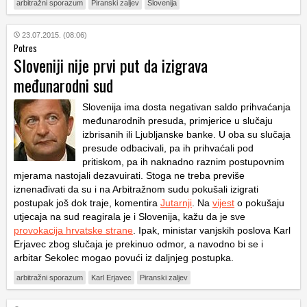
arbitražni sporazum
Piranski zaljev
Slovenija
23.07.2015. (08:06)
Potres
Sloveniji nije prvi put da izigrava
međunarodni sud
Slovenija ima dosta negativan saldo prihvaćanja
međunarodnih presuda, primjerice u slučaju
izbrisanih ili Ljubljanske banke. U oba su slučaja
presude odbacivali, pa ih prihvaćali pod
pritiskom, pa ih naknadno raznim postupovnim
mjerama nastojali dezavuirati. Stoga ne treba previše
iznenađivati da su i na Arbitražnom sudu pokušali izigrati
postupak još dok traje, komentira
Jutarnji
. Na
vijest
o pokušaju
utjecaja na sud reagirala je i Slovenija, kažu da je sve
provokacija hrvatske strane
. Ipak, ministar vanjskih poslova Karl
Erjavec zbog slučaja je prekinuo odmor, a navodno bi se i
arbitar Sekolec mogao povući iz daljnjeg postupka.
arbitražni sporazum
Karl Erjavec
Piranski zaljev