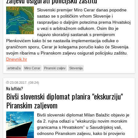
zaljevu osigurati policijsku zaštitu
Slovenski premijer Miro Cerar danas popodne
sastao se s političkim vrhom Slovenije i
raspravljao o daljnjim potezima prema Hrvatskoj
u vezi s arbitražnom odlukom. Osim što je
najavio skorašnji sastanak s premijerom
Plenkovićem kako bi se nastavila implementacija odluke o
graničnom sporu, Cerar je kolegama poručio kako će Slovenija
svojim ribarima u Piranskom zaljevu osigurati policijsku zaštitu.
Dnevnik.hr
arbitraža
Miro Cerar
Piranski zaljev
Slovenija
23.08.2017. (08:24)
Na luftiću?
Bivši slovenski diplomat planira "ekskurziju"
Piranskim zaljevom
Bivši slovenski diplomat Milan Balažic objavio je
da 2. rujna odlazi u “ekskurziju novim morskim
granicama s Hrvatskom” u Savudrijskoj vali,
odnosno Piranskom zaljevu, kako bi provjerio