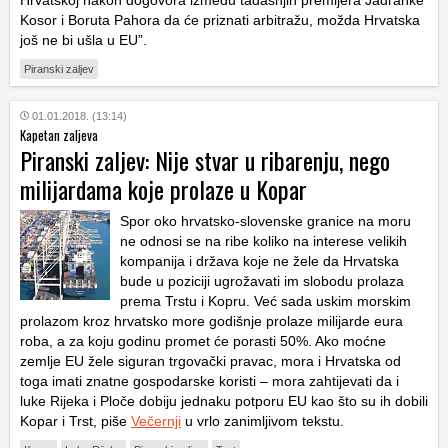
Hrvatskoj nakon dogovora između tadašnjih premijera Jadranke
Kosor i Boruta Pahora da će priznati arbitražu, možda Hrvatska
još ne bi ušla u EU”.
Piranski zaljev
01.01.2018. (13:14)
Kapetan zaljeva
Piranski zaljev: Nije stvar u ribarenju, nego
milijardama koje prolaze u Kopar
Spor oko hrvatsko-slovenske granice na moru
ne odnosi se na ribe koliko na interese velikih
kompanija i država koje ne žele da Hrvatska
bude u poziciji ugrožavati im slobodu prolaza
prema Trstu i Kopru. Već sada uskim morskim
prolazom kroz hrvatsko more godišnje prolaze milijarde eura
roba, a za koju godinu promet će porasti 50%. Ako moćne
zemlje EU žele siguran trgovački pravac, mora i Hrvatska od
toga imati znatne gospodarske koristi – mora zahtijevati da i
luke Rijeka i Ploče dobiju jednaku potporu EU kao što su ih dobili
Kopar i Trst, piše
Večernji
u vrlo zanimljivom tekstu.