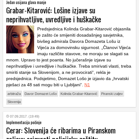
Jedan usijana glava manje
Grabar-Kitarović: Lošine izjave su
neprihvatljive, uvredljive i huškačke
Predsjednica Kolinda Grabar-Kitarović objasnila
je zašto će smijeniti dosadašnjeg savjetnika,
bivšeg admirala Davora Domazeta Lošu iz
Vijeća za domovinsku sigurnost. „Članovi Vijeća
imaju različite stavove, ne moraju se slagati sa
mnom. Upravo to jest poanta. No jučerašnje izjave su
neprihvatljive i uvredljive i huškačke. Treba smirivati vlasti, treba
smiriti stanje sa Slovenijom, a ne provocirati“, rekla je
predsjednica. Podsjetimo, Domazet Lošo je izjavio da „hrvatski
pješaci za 48 sati mogu biti u Ljubljani“.
N1
arbitraža
Davor Domazet Lošo
Kolinda Grabar-Kitarović
Piranski zaljev
Slovenija
07.09.2017. (19:49)
Implementacija počinje
Cerar: Slovenija će ribarima u Piranskom