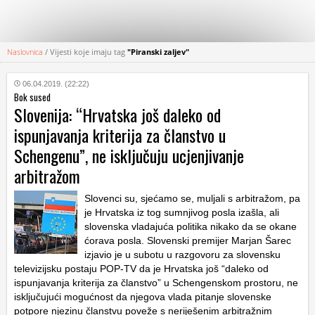
Naslovnica
/
Vijesti koje imaju tag
"Piranski zaljev"
KATEGORIJE
06.04.2019. (22:22)
Bok sused
HRVATSKI
Slovenija: “Hrvatska još daleko od
WEB
ispunjavanja kriterija za članstvo u
Schengenu”, ne isključuju ucjenjivanje
arbitražom
Slovenci su, sjećamo se, muljali s arbitražom, pa
je Hrvatska iz tog sumnjivog posla izašla, ali
slovenska vladajuća politika nikako da se okane
ćorava posla. Slovenski premijer Marjan Šarec
izjavio je u subotu u razgovoru za slovensku
televizijsku postaju POP-TV da je Hrvatska još “daleko od
ispunjavanja kriterija za članstvo” u Schengenskom prostoru, ne
isključujući mogućnost da njegova vlada pitanje slovenske
potpore njezinu članstvu poveže s neriješenim arbitražnim