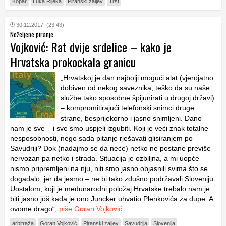
Kopar
Luka Rijeka
Piranski zaljev
Trst
30.12.2017. (23:43)
Neželjene piranje
Vojković: Rat dvije srdelice – kako je
Hrvatska prokockala granicu
„Hrvatskoj je dan najbolji mogući alat (vjerojatno
dobiven od nekog saveznika, teško da su naše
službe tako sposobne špijunirati u drugoj državi)
– kompromitirajući telefonski snimci druge
strane, besprijekorno i jasno snimljeni. Dano
nam je sve – i sve smo uspjeli izgubiti. Koji je veći znak totalne
nesposobnosti, nego sada pitanje rješavati glisiranjem po
Savudriji? Dok (nadajmo se da neće) netko ne postane previše
nervozan pa netko i strada. Situacija je ozbiljna, a mi uopće
nismo pripremljeni na nju, niti smo jasno objasnili svima što se
događalo, jer da jesmo – ne bi tako zdušno podržavali Sloveniju.
Uostalom, koji je međunarodni položaj Hrvatske trebalo nam je
biti jasno još kada je ono Juncker uhvatio Plenkovića za dupe. A
ovome drago“,
piše Goran Vojković
.
arbitraža
Goran Vojković
Piranski zaljev
Savudrija
Slovenija