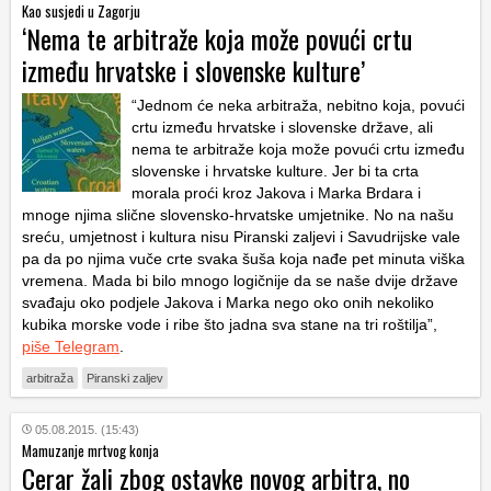
Kao susjedi u Zagorju
‘Nema te arbitraže koja može povući crtu
između hrvatske i slovenske kulture’
“Jednom će neka arbitraža, nebitno koja, povući
crtu između hrvatske i slovenske države, ali
nema te arbitraže koja može povući crtu između
slovenske i hrvatske kulture. Jer bi ta crta
morala proći kroz Jakova i Marka Brdara i
mnoge njima slične slovensko-hrvatske umjetnike. No na našu
sreću, umjetnost i kultura nisu Piranski zaljevi i Savudrijske vale
pa da po njima vuče crte svaka šuša koja nađe pet minuta viška
vremena. Mada bi bilo mnogo logičnije da se naše dvije države
svađaju oko podjele Jakova i Marka nego oko onih nekoliko
kubika morske vode i ribe što jadna sva stane na tri roštilja”,
piše Telegram
.
arbitraža
Piranski zaljev
05.08.2015. (15:43)
Mamuzanje mrtvog konja
Cerar žali zbog ostavke novog arbitra, no