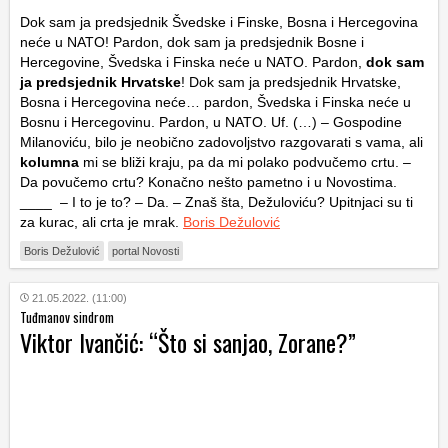
Dok sam ja predsjednik Švedske i Finske, Bosna i Hercegovina
neće u NATO! Pardon, dok sam ja predsjednik Bosne i
Hercegovine, Švedska i Finska neće u NATO. Pardon,
dok sam
ja predsjednik Hrvatske
! Dok sam ja predsjednik Hrvatske,
Bosna i Hercegovina neće… pardon, Švedska i Finska neće u
Bosnu i Hercegovinu. Pardon, u NATO. Uf. (…) – Gospodine
Milanoviću, bilo je neobično zadovoljstvo razgovarati s vama, ali
kolumna
mi se bliži kraju, pa da mi polako podvučemo crtu. –
Da povučemo crtu? Konačno nešto pametno i u Novostima.
____ – I to je to? – Da. – Znaš šta, Dežuloviću? Upitnjaci su ti
za kurac, ali crta je mrak.
Boris Dežulović
Boris Dežulović
portal Novosti
21.05.2022. (11:00)
Tuđmanov sindrom
Viktor Ivančić: “Što si sanjao, Zorane?”