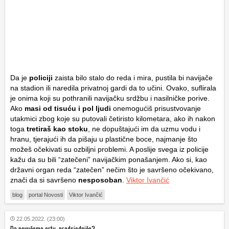
Da je
policiji
zaista bilo stalo do reda i mira, pustila bi navijače
na stadion ili naredila privatnoj gardi da to učini. Ovako, suflirala
je onima koji su pothranili navijačku srdžbu i nasilničke porive.
Ako
masi od tisuću i pol ljudi
onemogućiš prisustvovanje
utakmici zbog koje su putovali četiristo kilometara, ako ih nakon
toga
tretiraš kao stoku
, ne dopuštajući im da uzmu vodu i
hranu, tjerajući ih da pišaju u plastične boce, najmanje što
možeš očekivati su ozbiljni problemi. A poslije svega iz policije
kažu da su bili “zatečeni” navijačkim ponašanjem. Ako si, kao
državni organ reda “zatečen” nečim što je savršeno očekivano,
znači da si savršeno
nesposoban
.
Viktor Ivančić
blog
portal Novosti
Viktor Ivančić
22.05.2022. (23:00)
Da povučemo crtu, predsjedniče?