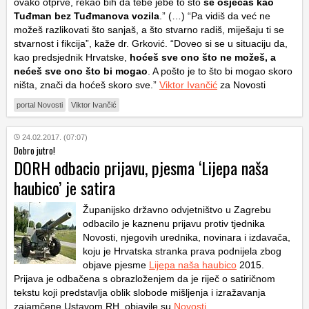
ovako otprve, rekao bih da tebe jebe to što
se osjećaš kao
Tuđman bez Tuđmanova vozila
.” (…) “Pa vidiš da već ne
možeš razlikovati što sanjaš, a što stvarno radiš, miješaju ti se
stvarnost i fikcija”, kaže dr. Grković. “Doveo si se u situaciju da,
kao predsjednik Hrvatske,
hoćeš sve ono što ne možeš, a
nećeš sve ono što bi mogao
. A pošto je to što bi mogao skoro
ništa, znači da hoćeš skoro sve.”
Viktor Ivančić
za Novosti
portal Novosti
Viktor Ivančić
24.02.2017. (07:07)
Dobro jutro!
DORH odbacio prijavu, pjesma ‘Lijepa naša
haubico’ je satira
Županijsko državno odvjetništvo u Zagrebu
odbacilo je kaznenu prijavu protiv tjednika
Novosti, njegovih urednika, novinara i izdavača,
koju je Hrvatska stranka prava podnijela zbog
objave pjesme
Lijepa naša haubico
2015.
Prijava je odbačena s obrazloženjem da je riječ o satiričnom
tekstu koji predstavlja oblik slobode mišljenja i izražavanja
zajamčene Ustavom RH, objavile su
Novosti
.