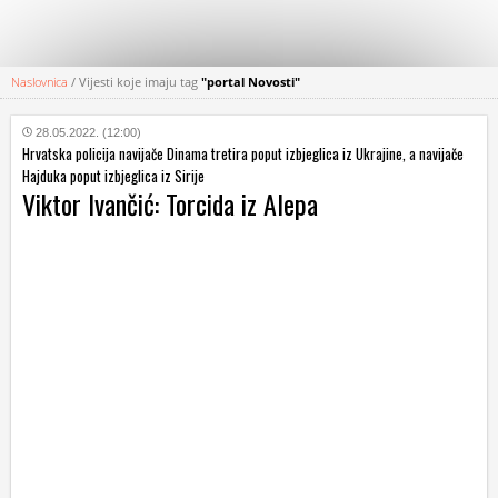
Naslovnica
/
Vijesti koje imaju tag
"portal Novosti"
KATEGORIJE
28.05.2022. (12:00)
Hrvatska policija navijače Dinama tretira poput izbjeglica iz Ukrajine, a navijače
HRVATSKI
Hajduka poput izbjeglica iz Sirije
WEB
Viktor Ivančić: Torcida iz Alepa