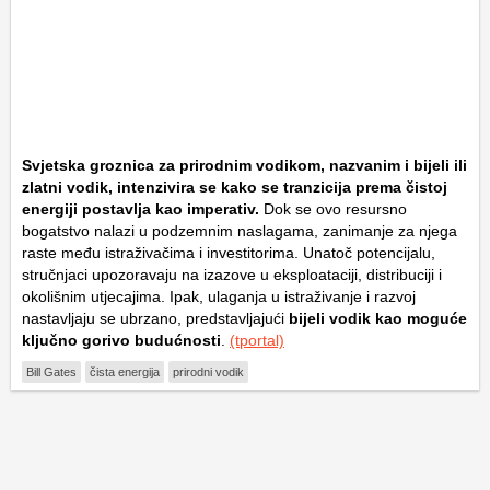
Svjetska groznica za prirodnim vodikom, nazvanim i bijeli ili
zlatni vodik, intenzivira se kako se tranzicija prema čistoj
energiji postavlja kao imperativ.
Dok se ovo resursno
bogatstvo nalazi u podzemnim naslagama, zanimanje za njega
raste među istraživačima i investitorima. Unatoč potencijalu,
stručnjaci upozoravaju na izazove u eksploataciji, distribuciji i
okolišnim utjecajima. Ipak, ulaganja u istraživanje i razvoj
nastavljaju se ubrzano, predstavljajući
bijeli vodik kao moguće
ključno gorivo budućnosti
.
(tportal)
Bill Gates
čista energija
prirodni vodik