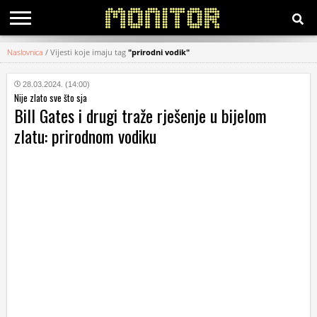
Naslovnica
/
Vijesti koje imaju tag
"prirodni vodik"
KATEGORIJE
28.03.2024. (14:00)
Nije zlato sve što sja
HRVATSKI
Bill Gates i drugi traže rješenje u bijelom
WEB
zlatu: prirodnom vodiku