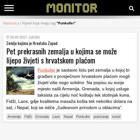
Naslovnica
/
Vijesti koje imaju tag
"Punkufer"
KATEGORIJE
29.03.2017. (18:50)
Zemlje kojima je Hrvatska Zapad
HRVATSKI
Pet prekrasnih zemalja u kojima se može
WEB
lijepo živjeti s hrvatskom plaćom
Punkufer
je sastavio listu pet zemalja u kojoj bi
građani s prosječnom hrvatskom plaćom mogli
živjeti više nego solidno. Na popisu su svoje
mjesto našli Armenija, Grenada, u kojoj usluge
taksista za cijelu noć koštaju tek stotinjak kuna,
Fidži, Laos, gdje kvalitetna masaža košta tek nekoliko dolara na
sat, i Nepal, koji se ističe „čudesnom prirodom u oblacima“.
Armenija
Fidži
Grenada
Laos
Nepal
Punkufer
putovanja
turisti