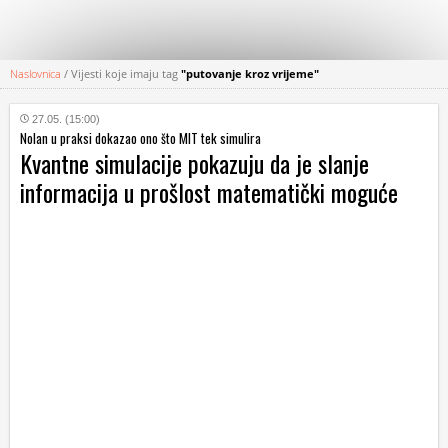
Naslovnica
/
Vijesti koje imaju tag
"putovanje kroz vrijeme"
KATEGORIJE
27.05. (15:00)
Nolan u praksi dokazao ono što MIT tek simulira
HRVATSKI
Kvantne simulacije pokazuju da je slanje
WEB
informacija u prošlost matematički moguće