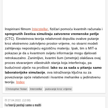
Inspirirani filmom
Interstellar
, fizičari pomoću kvantnih računala i
spregnutih čestica simuliraju zatvorene vremenske petlje
(CTC). Einsteinova teorija relativnosti dopušta ovakve putanje
kroz ekstremno zakrivljeno prostor-vrijeme, no stvarni modeli
zahtijevaju nepostojeću egzotičnu materiju. Ipak, tim s MIT-a
pokazao je da u kvantnom svijetu informacije mogu djelovati
retrokauzalno. Zanimljivo, kvantni šum (smetnje) olakšava ovaj
proces stvaranjem višestrukih stanja koja interferiraju, pa
budućnost utječe na prošlost.
Iako su za sada u pitanju samo
laboratorijske simulacije
, ova istraživanja ključna su za
povezivanje opće relativnosti i kvantne mehanike u jedinstvenu
teoriju.
Index
Christopher Nolan
Interstellar
putovanje kroz vrijeme
27.04.2022. (12:00)
I u teoriji postoji samo u mašti