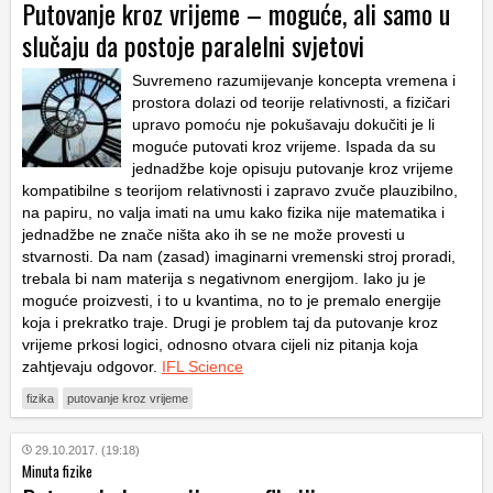
Putovanje kroz vrijeme – moguće, ali samo u
slučaju da postoje paralelni svjetovi
Suvremeno razumijevanje koncepta vremena i
prostora dolazi od teorije relativnosti, a fizičari
upravo pomoću nje pokušavaju dokučiti je li
moguće putovati kroz vrijeme. Ispada da su
jednadžbe koje opisuju putovanje kroz vrijeme
kompatibilne s teorijom relativnosti i zapravo zvuče plauzibilno,
na papiru, no valja imati na umu kako fizika nije matematika i
jednadžbe ne znače ništa ako ih se ne može provesti u
stvarnosti. Da nam (zasad) imaginarni vremenski stroj proradi,
trebala bi nam materija s negativnom energijom. Iako ju je
moguće proizvesti, i to u kvantima, no to je premalo energije
koja i prekratko traje. Drugi je problem taj da putovanje kroz
vrijeme prkosi logici, odnosno otvara cijeli niz pitanja koja
zahtjevaju odgovor.
IFL Science
fizika
putovanje kroz vrijeme
29.10.2017. (19:18)
Minuta fizike