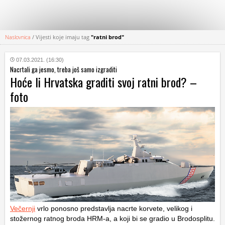
Naslovnica
/
Vijesti koje imaju tag
"ratni brod"
KATEGORIJE
07.03.2021. (16:30)
Nacrtali ga jesmo, treba još samo izgraditi
HRVATSKI
Hoće li Hrvatska graditi svoj ratni brod? –
WEB
foto
Večernji
vrlo ponosno predstavlja nacrte korvete, velikog i
stožernog ratnog broda HRM-a, a koji bi se gradio u Brodosplitu.