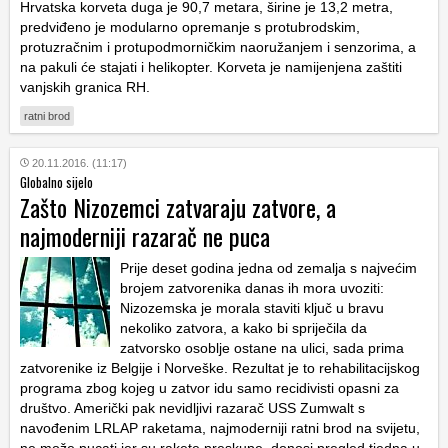
Hrvatska korveta duga je 90,7 metara, širine je 13,2 metra,
predviđeno je modularno opremanje s protubrodskim,
protuzračnim i protupodmorničkim naoružanjem i senzorima, a
na pakuli će stajati i helikopter. Korveta je namijenjena zaštiti
vanjskih granica RH.
ratni brod
20.11.2016. (11:17)
Globalno sijelo
Zašto Nizozemci zatvaraju zatvore, a
najmoderniji razarač ne puca
Prije deset godina jedna od zemalja s najvećim
brojem zatvorenika danas ih mora uvoziti:
Nizozemska je morala staviti ključ u bravu
nekoliko zatvora, a kako bi spriječila da
zatvorsko osoblje ostane na ulici, sada prima
zatvorenike iz Belgije i Norveške. Rezultat je to rehabilitacijskog
programa zbog kojeg u zatvor idu samo recidivisti opasni za
društvo. Američki pak nevidljivi razarač USS Zumwalt s
navođenim LRLAP raketama, najmoderniji ratni brod na svijetu,
ne može pucati jer su rakete preskupe, donosi pregled tjedna u