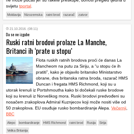
svijetu
tportal
.
Moldavija
Nizozemska
ratni brod
razarač
zatvor
21.10.2016. (08:11)
Da se ne izgube
Ruski ratni brodovi prolaze La Manche,
Britanci ih ‘prate u stopu’
Flota ruskih ratnih brodova proći će danas La
Mancheom na putu za Siriju, a “u stopu će ih
pratiti”, kako je objavilo britansko Ministarstvo
obrane, dva britanska ratna broda, razarač HMS
Duncan i fregata HMS Richmond, koji su u
utorak krenuli iz Portshmoutha kako bi dočekali ruske brodove
koji su krenuli iz Norveškog mora. Ruski brodovi predvođeni su
nosačem zrakoplova Admiral Kuznjecov koji može nositi više od
50 zrakoplova. EU osuđuje rusko bombardiranje Alepa.
Večernji
,
BBC
Alepo
bombardiranje
HMS Richmond
ratni brod
Rusija
Sirija
Velika Britanija