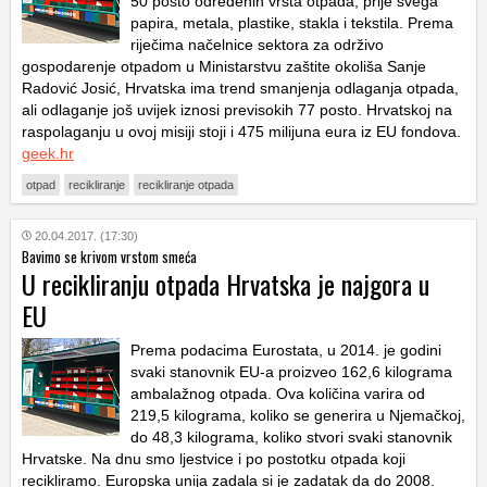
50 posto određenih vrsta otpada, prije svega
papira, metala, plastike, stakla i tekstila. Prema
riječima načelnice sektora za održivo
gospodarenje otpadom u Ministarstvu zaštite okoliša Sanje
Radović Josić, Hrvatska ima trend smanjenja odlaganja otpada,
ali odlaganje još uvijek iznosi previsokih 77 posto. Hrvatskoj na
raspolaganju u ovoj misiji stoji i 475 milijuna eura iz EU fondova.
geek.hr
otpad
recikliranje
recikliranje otpada
20.04.2017. (17:30)
Bavimo se krivom vrstom smeća
U recikliranju otpada Hrvatska je najgora u
EU
Prema podacima Eurostata, u 2014. je godini
svaki stanovnik EU-a proizveo 162,6 kilograma
ambalažnog otpada. Ova količina varira od
219,5 kilograma, koliko se generira u Njemačkoj,
do 48,3 kilograma, koliko stvori svaki stanovnik
Hrvatske. Na dnu smo ljestvice i po postotku otpada koji
recikliramo. Europska unija zadala si je zadatak da do 2008.