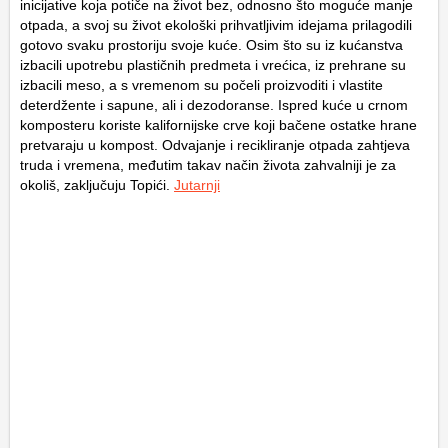
inicijative koja potiče na život bez, odnosno što moguće manje
otpada, a svoj su život ekološki prihvatljivim idejama prilagodili
gotovo svaku prostoriju svoje kuće. Osim što su iz kućanstva
izbacili upotrebu plastičnih predmeta i vrećica, iz prehrane su
izbacili meso, a s vremenom su počeli proizvoditi i vlastite
deterdžente i sapune, ali i dezodoranse. Ispred kuće u crnom
komposteru koriste kalifornijske crve koji bačene ostatke hrane
pretvaraju u kompost. Odvajanje i recikliranje otpada zahtjeva
truda i vremena, međutim takav način života zahvalniji je za
okoliš, zaključuju Topići.
Jutarnji