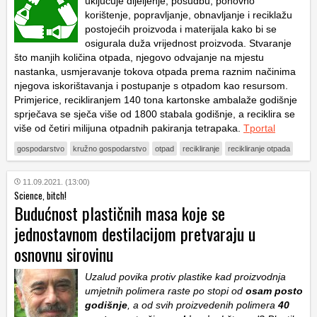
uključuje dijeljenje, posudbu, ponovno
korištenje, popravljanje, obnavljanje i reciklažu
postojećih proizvoda i materijala kako bi se
osigurala duža vrijednost proizvoda. Stvaranje
što manjih količina otpada, njegovo odvajanje na mjestu
nastanka, usmjeravanje tokova otpada prema raznim načinima
njegova iskorištavanja i postupanje s otpadom kao resursom.
Primjerice, recikliranjem 140 tona kartonske ambalaže godišnje
sprječava se sječa više od 1800 stabala godišnje, a reciklira se
više od četiri milijuna otpadnih pakiranja tetrapaka.
Tportal
gospodarstvo
kružno gospodarstvo
otpad
recikliranje
recikliranje otpada
11.09.2021. (13:00)
Science, bitch!
Budućnost plastičnih masa koje se
jednostavnom destilacijom pretvaraju u
osnovnu sirovinu
Uzalud povika protiv plastike kad proizvodnja
umjetnih polimera raste po stopi od
osam posto
godišnje
, a od svih proizvedenih polimera
40