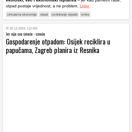
ekološki, već i ekonomski isplativa
– jer kad pametni rade,
otpad postaje vrijednost, a ne problem.
Lider
cirkularna ekonomija
otpad
recikliranje otpada
tvrtke
30.12.2024. (12:00)
Jer nije svo smeće - smeće
Gospodarenje otpadom: Osijek reciklira u
papučama, Zagreb planira iz Resnika