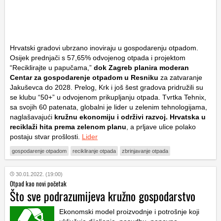
Hrvatski gradovi ubrzano inoviraju u gospodarenju otpadom.
Osijek prednjači s 57,65% odvojenog otpada i projektom
“Reciklirajte u papučama,”
dok Zagreb planira moderan
Centar za gospodarenje otpadom u Resniku
za zatvaranje
Jakuševca do 2028. Prelog, Krk i još šest gradova pridružili su
se klubu “50+” u odvojenom prikupljanju otpada. Tvrtka Tehnix,
sa svojih 60 patenata, globalni je lider u zelenim tehnologijama,
naglašavajući
kružnu ekonomiju i održivi razvoj. Hrvatska u
reciklaži hita prema zelenom planu
, a prljave ulice polako
postaju stvar prošlosti.
Lider
gospodarenje otpadom
recikliranje otpada
zbrinjavanje otpada
30.01.2022. (19:00)
Otpad kao novi početak
Što sve podrazumijeva kružno gospodarstvo
Ekonomski model proizvodnje i potrošnje koji