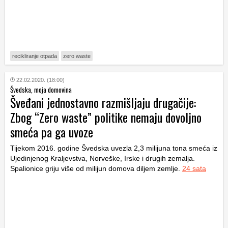
recikliranje otpada
zero waste
22.02.2020. (18:00)
Švedska, moja domovina
Šveđani jednostavno razmišljaju drugačije:
Zbog “Zero waste” politike nemaju dovoljno
smeća pa ga uvoze
Tijekom 2016. godine Švedska uvezla 2,3 milijuna tona smeća iz
Ujedinjenog Kraljevstva, Norveške, Irske i drugih zemalja.
Spalionice griju više od milijun domova diljem zemlje.
24 sata