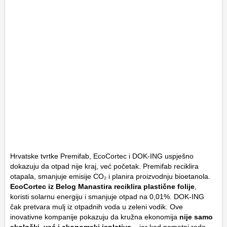
Hrvatske tvrtke Premifab, EcoCortec i DOK-ING uspješno
dokazuju da otpad nije kraj, već početak. Premifab reciklira
otapala, smanjuje emisije CO₂ i planira proizvodnju bioetanola.
EcoCortec iz Belog Manastira reciklira plastične folije
,
koristi solarnu energiju i smanjuje otpad na 0,01%. DOK-ING
čak pretvara mulj iz otpadnih voda u zeleni vodik. Ove
inovativne kompanije pokazuju da kružna ekonomija
nije samo