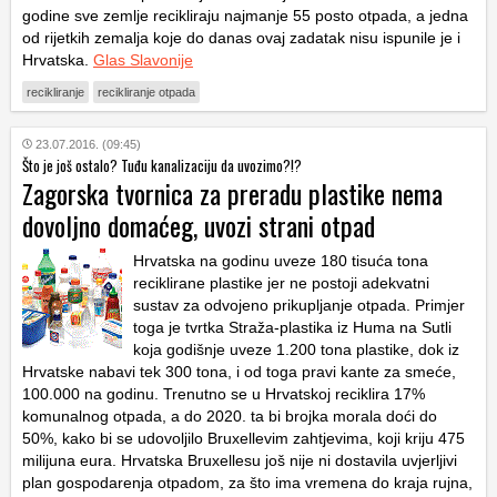
godine sve zemlje recikliraju najmanje 55 posto otpada, a jedna
od rijetkih zemalja koje do danas ovaj zadatak nisu ispunile je i
Hrvatska.
Glas Slavonije
recikliranje
recikliranje otpada
23.07.2016. (09:45)
Što je još ostalo? Tuđu kanalizaciju da uvozimo?!?
Zagorska tvornica za preradu plastike nema
dovoljno domaćeg, uvozi strani otpad
Hrvatska na godinu uveze 180 tisuća tona
reciklirane plastike jer ne postoji adekvatni
sustav za odvojeno prikupljanje otpada. Primjer
toga je tvrtka Straža-plastika iz Huma na Sutli
koja godišnje uveze 1.200 tona plastike, dok iz
Hrvatske nabavi tek 300 tona, i od toga pravi kante za smeće,
100.000 na godinu. Trenutno se u Hrvatskoj reciklira 17%
komunalnog otpada, a do 2020. ta bi brojka morala doći do
50%, kako bi se udovoljilo Bruxellevim zahtjevima, koji kriju 475
milijuna eura. Hrvatska Bruxellesu još nije ni dostavila uvjerljivi
plan gospodarenja otpadom, za što ima vremena do kraja rujna,