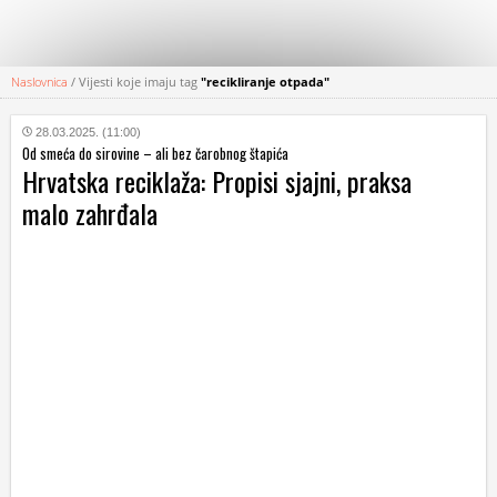
Naslovnica
/
Vijesti koje imaju tag
"recikliranje otpada"
KATEGORIJE
28.03.2025. (11:00)
Od smeća do sirovine – ali bez čarobnog štapića
HRVATSKI
Hrvatska reciklaža: Propisi sjajni, praksa
WEB
malo zahrđala