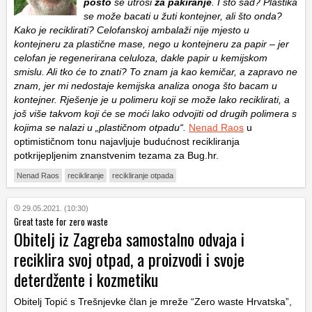
posto
se utroši
za pakiranje
. I što sad? Plastika
se može bacati u žuti kontejner, ali što onda?
Kako je reciklirati? Celofanskoj ambalaži nije mjesto u
kontejneru za plastične mase, nego u kontejneru za papir – jer
celofan je regenerirana celuloza, dakle papir u kemijskom
smislu. Ali tko će to znati? To znam ja kao kemičar, a zapravo ne
znam, jer mi nedostaje kemijska analiza onoga što bacam u
kontejner. Rješenje je u polimeru koji se može lako reciklirati, a
još više takvom koji će se moći lako odvojiti od drugih polimera s
kojima se nalazi u „plastičnom otpadu“.
Nenad Raos
u
optimističnom tonu najavljuje budućnost recikliranja
potkrijepljenim znanstvenim tezama za Bug.hr.
Nenad Raos
recikliranje
recikliranje otpada
29.05.2021. (10:30)
Great taste for zero waste
Obitelj iz Zagreba samostalno odvaja i
reciklira svoj otpad, a proizvodi i svoje
deterdžente i kozmetiku
Obitelj Topić s Trešnjevke član je mreže “Zero waste Hrvatska”,