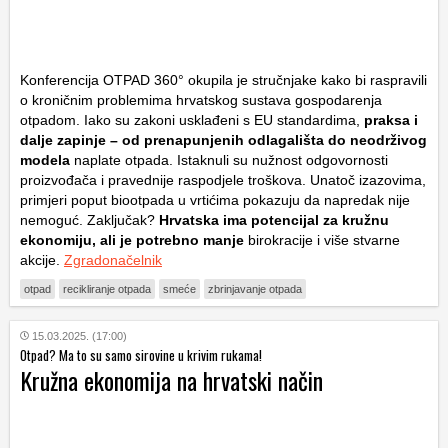
Konferencija OTPAD 360° okupila je stručnjake kako bi raspravili
o kroničnim problemima hrvatskog sustava gospodarenja
otpadom. Iako su zakoni usklađeni s EU standardima,
praksa i
dalje zapinje – od prenapunjenih odlagališta do neodrživog
modela
naplate otpada. Istaknuli su nužnost odgovornosti
proizvođača i pravednije raspodjele troškova. Unatoč izazovima,
primjeri poput biootpada u vrtićima pokazuju da napredak nije
nemoguć. Zaključak?
Hrvatska ima potencijal za kružnu
ekonomiju, ali je potrebno manje
birokracije i više stvarne
akcije.
Zgradonačelnik
otpad
recikliranje otpada
smeće
zbrinjavanje otpada
15.03.2025. (17:00)
Otpad? Ma to su samo sirovine u krivim rukama!
Kružna ekonomija na hrvatski način