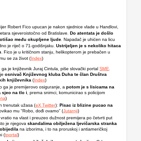
ijer Robert Fico upucan je nakon sjednice vlade u Handlovi,
etara sjeveroistočno od Bratislave.
Do atentata je došlo
 otišao među okupljene ljude
. Napadač je uhićen na licu
no je riječ o 71-godišnjaku.
Ustrijeljen je s nekoliko hitaca
h
. Fico je u kritičnom stanju, helikopterom je prebačen u
mu se za život (
Index
)
ga je književnik Juraj Cintula, piše slovački portal
SME
.
 je
osnivač Književnog kluba Duha te član Društva
kih književnika
(
Index
)
o ga je premijerovo osiguranje, a
potom je s lisicama na
sjeo na tlo i
, prema snimci, komunicirao s policijom
dna
)
n trenutak užasa (
eX Twitter
):
Pisac iz blizine pucao na
povikao mu “Robo, dođi ovamo” (
Jutarnji
)
 vratio na vlast i preuzeo dužnost premijera po četvrti put
to je njegova
skandalima obilježena ljevičarska stranka
obijedila
na izborima, i to na proruskoj i antiameričkoj
i (
tportal
)