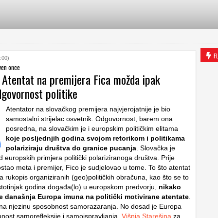
F
:00)
ven once
: Atentat na premijera Fica možda ipak
dgovornost politike
Atentator na slovačkog premijera najvjerojatnije je bio
samostalni strijelac osvetnik. Odgovornost, barem ona
posredna, na slovačkim je i europskim političkim elitama
koje posljednjih godina svojom retorikom i politikama
polariziraju društva do granice pucanja
. Slovačka je
europskih primjera politički polariziranoga društva. Prije
stao meta i premijer, Fico je sudjelovao u tome. To što atentat
 rukopis organiziranih (geo)političkih obračuna, kao što se to
 stotinjak godina događa(lo) u europskom predvorju,
nikako
je današnja Europa imuna na politički motivirane atentate
.
 na njezinu sposobnost samorazaranja. No dosad je Europa
bnost samorefleksije i samoispravljanja.
Višnja Starešina
za