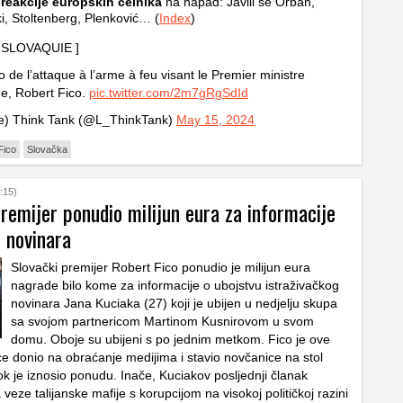
 reakcije europskih čelnika
na napad: Javili se Orban,
i, Stoltenberg, Plenković… (
Index
)
🇰 SLOVAQUIE ]
o de l’attaque à l’arme à feu visant le Premier ministre
e, Robert Fico.
pic.twitter.com/2m7gRgSdId
le) Think Tank (@L_ThinkTank)
May 15, 2024
Fico
Slovačka
:15)
remijer ponudio milijun eura za informacije
 novinara
Slovački premijer Robert Fico ponudio je milijun eura
nagrade bilo kome za informacije o ubojstvu istraživačkog
novinara Jana Kuciaka (27) koji je ubijen u nedjelju skupa
sa svojom partnericom Martinom Kusnirovom u svom
domu. Oboje su ubijeni s po jednim metkom. Fico je ove
e donio na obraćanje medijima i stavio novčanice na stol
k je iznosio ponudu. Inače, Kuciakov posljednji članak
veze talijanske mafije s korupcijom na visokoj političkoj razini