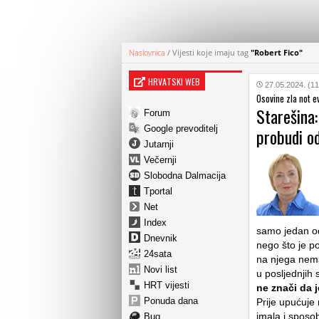
Naslovnica
/
Vijesti koje imaju tag
"Robert Fico"
HRVATSKI WEB
27.05.2024. (11
Osovine zla not e
Starešina
Forum
Google prevoditelj
probudi o
Jutarnji
Večernji
Slobodna Dalmacija
Tportal
Net
Index
samo jedan od 
Dnevnik
nego što je po
24sata
na njega nema
Novi list
u posljednjih
HRT vijesti
ne znači da 
Ponuda dana
Prije upućuje
imala i sposo
Bug