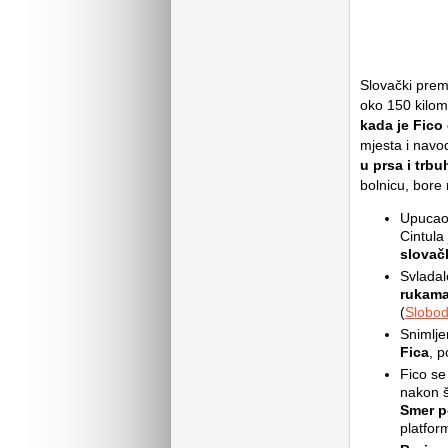
Slovački prem
oko 150 kilom
kada je Fico
mjesta i navod
u prsa i trbu
bolnicu, bore 
Upucao 
Cintula
slovač
Svladal
rukama 
(
Slobo
Snimlje
Fica
, 
Fico se
nakon š
Smer p
platform