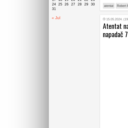
24
25
26
27
28
29
30
atentat
Robert 
31
« Jul
15.05.2024. (19
Atentat n
napadač 71