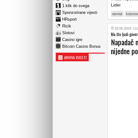
Lider.
1 klik do svega
Sponzorirane vijesti
atentat
kolumn
HRsport
Rizik
20.05.2024. (11
Slotovi
Ma što ljudi govori
Napadač n
Casino igre
Bitcoin Casino Bonus
nijedne po
ARHIVA VIJESTI