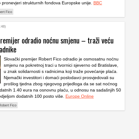
o pronevjeri strukturnih fondova Europske unije.
BBC
ert Fico
:48)
premijer odradio noćnu smjenu – traži veću
radnike
Slovački premijer Robert Fico odradio je osmosatnu noćnu
smjenu na pokretnoj traci u tvornici sjeverno od Bratislave,
u znak solidarnosti s radnicima koji traže povećanje plaća.
Njemački investitori i domaći poslodavci prosvjedovali su
prošlog tjedna zbog njegovog prijedloga da se sat noćnog
datnih 1.40 eura na osnovnu plaću, u odnosu na sadašnjih 50
nedjeljom dodatnih 100 posto više.
Europe Online
Robert Fico