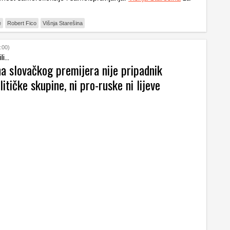
e
Robert Fico
Višnja Starešina
:00)
li...
a slovačkog premijera nije pripadnik
litičke skupine, ni pro-ruske ni lijeve