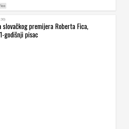
Fico
:30)
a slovačkog premijera Roberta Fica,
-godišnji pisac