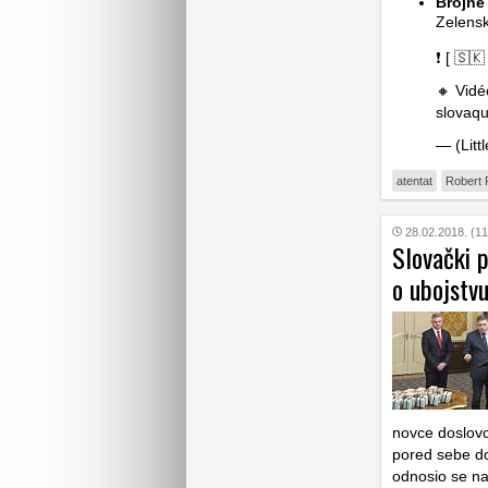
Brojne
Zelensk
❗️ [ 🇸
🔸 Vidé
slovaqu
— (Litt
atentat
Robert 
28.02.2018. (11
Slovački p
o ubojstvu
novce doslovc
pored sebe do
odnosio se na 