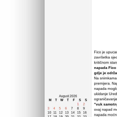
Fico je upuca
završetka sjed
kritičnom sta
napada Fico 
gdje je održ
Na snimkama s
premijera
. Na
napada moglo b
ukidanje Ureda
August 2026
ograničavanje 
M
T
W
T
F
S
S
“vuk samotnj
1
2
3
4
5
6
7
8
9
ovaj napad mog
10
11
12
13
14
15
16
napada moćne
17
18
19
20
21
22
23