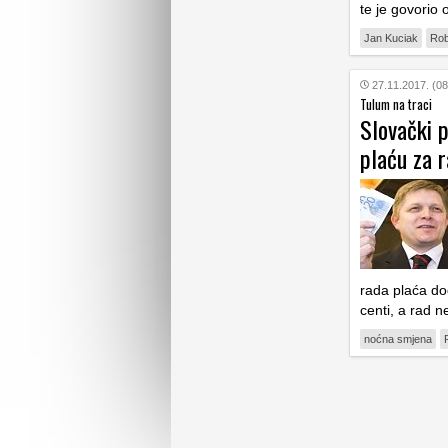
te je govorio 
Jan Kuciak
Rob
27.11.2017. (08
Tulum na traci
Slovački 
plaću za 
rada plaća do
centi, a rad 
noćna smjena