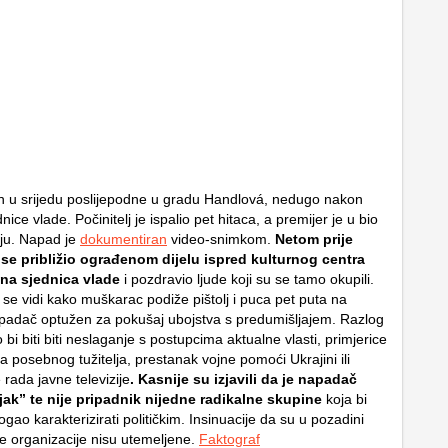
n u srijedu poslijepodne u gradu Handlová, nedugo nakon
nice vlade. Počinitelj je ispalio pet hitaca, a premijer je u bio
nju.
Napad je
dokumentiran
video-snimkom.
Netom prije
se približio ograđenom dijelu ispred kulturnog centra
ana sjednica vlade
i pozdravio ljude koji su se tamo okupili.
e vidi kako muškarac podiže pištolj i puca pet puta na
padač optužen za pokušaj ubojstva s predumišljajem. Razlog
i biti biti neslaganje s postupcima aktualne vlasti, primjerice
 posebnog tužitelja, prestanak vojne pomoći Ukrajini ili
rada javne televizije
. Kasnije su izjavili da je napadač
ak” te nije pripadnik nijedne radikalne skupine
koja bi
ao karakterizirati političkim. Insinuacije da su u pozadini
 organizacije nisu utemeljene.
Faktograf