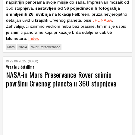
najoštrijih panorama svoje misije do sada. Impresivan mozaik od
360 stupnjeva,
sastavljen od 96 pojedinačnih fotografija
snimljenih 26. svibnja
na lokaciji Falbreen, pruža nevjerojatno
detaljan uvid u krajolik Crvenog planeta, piše
JPL NASA
.
Zahvaljujući iznimno vedrom nebu bez prašine, tim misije uspio
je snimiti panoramu koja prikazuje brda udaljena čak 65
kilometara.
Index
Mars
NASA
rover Perseverance
22.06.2025. (08:00)
Vrag je u detaljima
NASA-in Mars Preservance Rover snimio
površinu Crvenog planeta u 360 stupnjeva