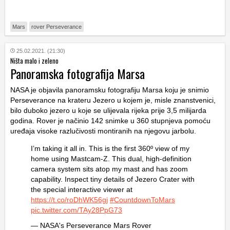
Mars
rover Perseverance
25.02.2021. (21:30)
Ništa malo i zeleno
Panoramska fotografija Marsa
NASA je objavila panoramsku fotografiju Marsa koju je snimio
Perseverance na krateru Jezero u kojem je, misle znanstvenici,
bilo duboko jezero u koje se ulijevala rijeka prije 3,5 milijarda
godina. Rover je načinio 142 snimke u 360 stupnjeva pomoću
uređaja visoke razlučivosti montiranih na njegovu jarbolu.
I’m taking it all in. This is the first 360º view of my
home using Mastcam-Z. This dual, high-definition
camera system sits atop my mast and has zoom
capability. Inspect tiny details of Jezero Crater with
the special interactive viewer at
https://t.co/roDhWK56gj
#CountdownToMars
pic.twitter.com/TAy28PpG73
— NASA's Perseverance Mars Rover