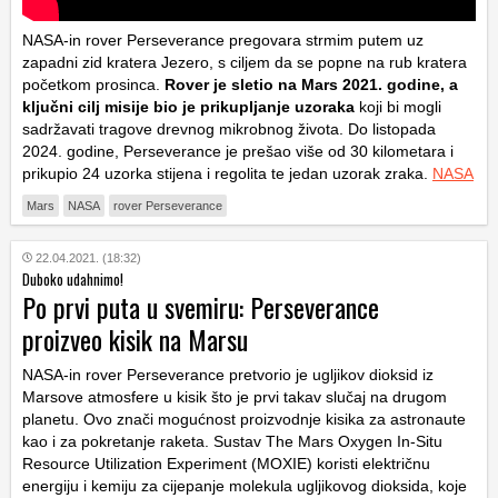
NASA-in rover Perseverance pregovara strmim putem uz
zapadni zid kratera Jezero, s ciljem da se popne na rub kratera
početkom prosinca.
Rover je sletio na Mars 2021. godine, a
ključni cilj misije bio je prikupljanje uzoraka
koji bi mogli
sadržavati tragove drevnog mikrobnog života. Do listopada
2024. godine, Perseverance je prešao više od 30 kilometara i
prikupio 24 uzorka stijena i regolita te jedan uzorak zraka.
NASA
Mars
NASA
rover Perseverance
22.04.2021. (18:32)
Duboko udahnimo!
Po prvi puta u svemiru: Perseverance
proizveo kisik na Marsu
NASA-in rover Perseverance pretvorio je ugljikov dioksid iz
Marsove atmosfere u kisik što je prvi takav slučaj na drugom
planetu. Ovo znači mogućnost proizvodnje kisika za astronaute
kao i za pokretanje raketa. Sustav The Mars Oxygen In-Situ
Resource Utilization Experiment (MOXIE) koristi električnu
energiju i kemiju za cijepanje molekula ugljikovog dioksida, koje