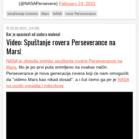
(@NASAPersevere)
February 24, 2021
istraživanje svemira
Mars
NASA
rover Perseverance
23.02.2021. (14:30)
Bar je opasnost od sudara malena!
Video: Spuštanje rovera Perseverance na
Mars!
NASA je objavila snimku spuštanja rovera Perseverance na
Mars
, što je po prvi puta snimljeno na ovakav način.
Perseverance je nova generacija rovera koji će nam omogućiti
da “vidimo Mars kao nikad dosad”, a i čut ćemo ga jer je
NASA
na vozilo ugradila i mikrofone
.