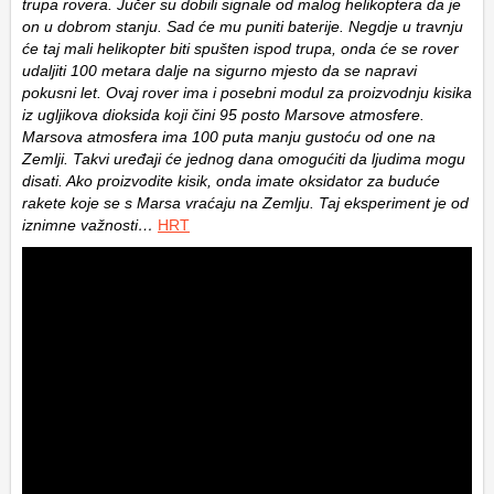
trupa rovera. Jučer su dobili signale od malog helikoptera da je
on u dobrom stanju. Sad će mu puniti baterije. Negdje u travnju
će taj mali helikopter biti spušten ispod trupa, onda će se rover
udaljiti 100 metara dalje na sigurno mjesto da se napravi
pokusni let. Ovaj rover ima i posebni modul za proizvodnju kisika
iz ugljikova dioksida koji čini 95 posto Marsove atmosfere.
Marsova atmosfera ima 100 puta manju gustoću od one na
Zemlji. Takvi uređaji će jednog dana omogućiti da ljudima mogu
disati. Ako proizvodite kisik, onda imate oksidator za buduće
rakete koje se s Marsa vraćaju na Zemlju. Taj eksperiment je od
iznimne važnosti…
HRT