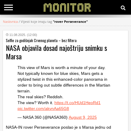
Naslovnica
/
Vijesti koje imaju tag
"rover Perseverance"
KATEGORIJE
11.08.2025. (12:00)
Selfie za godišnjak Crvenog planeta – bez filtera
HRVATSKI
NASA objavila dosad najoštriju snimku s
WEB
Marsa
This view of Mars is worth a minute of your day.
Not typically known for blue skies, Mars gets a
stylized twist in this enhanced-color panorama in
order to bring out subtle differences in the Martian
terrain.
The real skies? Reddish.
The view? Worth it.
https://t.co/HUd1HeoRd1
pic.twitter.com/akvnAa65G8
— NASA 360 (@NASA360)
August 9, 2025
NASA-IN rover Perseverance poslao je s Marsa jednu od