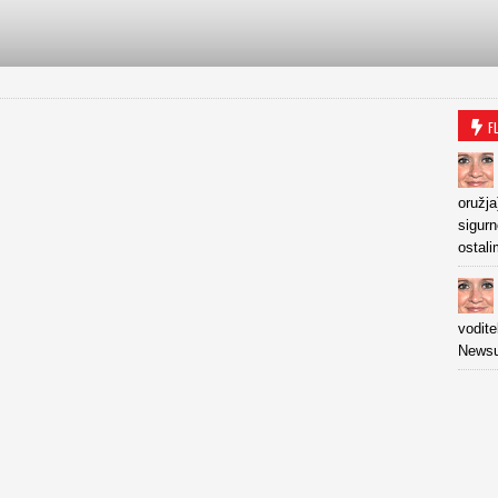
F
oružja
sigurn
ostal
vodite
Newsu 