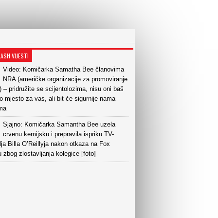
LASH VIJESTI
Video: Komičarka Samatha Bee članovima
NRA (američke organizacije za promoviranje
) – pridružite se scijentolozima, nisu oni baš
o mjesto za vas, ali bit će sigurnije nama
ima
Sjajno: Komičarka Samantha Bee uzela
crvenu kemijsku i prepravila ispriku TV-
lja Billa O’Reillyja nakon otkaza na Fox
zbog zlostavljanja kolegice [foto]