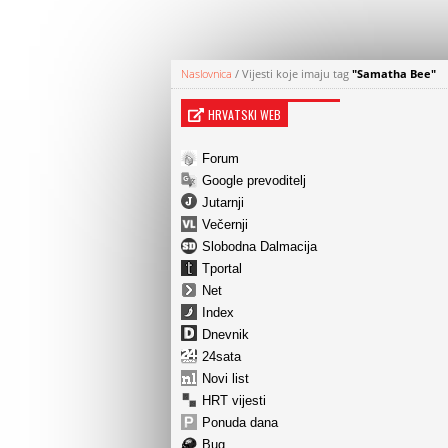
Naslovnica
/
Vijesti koje imaju tag
"Samatha Bee"
HRVATSKI WEB
Forum
Google prevoditelj
Jutarnji
Večernji
Slobodna Dalmacija
Tportal
Net
Index
Dnevnik
24sata
Novi list
HRT vijesti
Ponuda dana
Bug