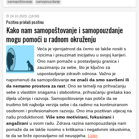
samopoštovanje
samopouzdanje
24.10.2023. (18:00)
Pozitiva privlači pozitivu
Kako nam samopoštovanje i samopouzdanje
mogu pomoći u radnom okruženju
Veća je vjerojatnost da ćemo se lakše nositi s
rizicima i preuzimati inicijativu u svojoj karijeri.
Ono nam pomaže u postavljanju granica i
zauzimanju za sebe, što je ključno za
uspostavljanje zdravih odnosa. Važno je
napomenuti da samopoštovanje
ne znači da smo savršeni ili
da nemamo prostora za rast
. Ono se temelji na prihvaćanju
sebe s vlastitim snagama i slabostima, prihvaćanju grešaka kao
dijela učenja i razvoja. Samopoštovanje nas potiče da se
trudimo biti najbolja verzija sebe i da radimo na kontinuiranom
osobnom i profesionalnom razvoju. Ono ima pozitivan utjecaj na
našu produktivnost.
Više smo motivirani, fokusirani i
angažirani
u svom radu. Zdrava razina samopouzdanja nam
pomaže da se lakše nosimo s kritikama i negativnim iskustvima,
te da se brže oporavljamo od neuspjeha.
Lider