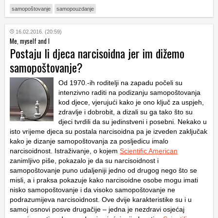
samopoštovanje
samopouzdanje
16.02.2016. (20:59)
Me, myself and I
Postaju li djeca narcisoidna jer im dižemo
samopoštovanje?
Od 1970.-ih roditelji na zapadu počeli su
intenzivno raditi na podizanju samopoštovanja
kod djece, vjerujući kako je ono ključ za uspjeh,
zdravlje i dobrobit, a dizali su ga tako što su
djeci tvrdili da su jedinstveni i posebni. Nekako u
isto vrijeme djeca su postala narcisoidna pa je izveden zaključak
kako je dizanje samopoštovanja za posljedicu imalo
narcisoidnost. Istraživanje, o kojem
Scientific American
zanimljivo piše, pokazalo je da su narcisoidnost i
samopoštovanje puno udaljeniji jedno od drugog nego što se
misli, a i praksa pokazuje kako narcisoidne osobe mogu imati
nisko samopoštovanje i da visoko samopoštovanje ne
podrazumijeva narcisoidnost. Ove dvije karakteristike su i u
samoj osnovi posve drugačije – jedna je nezdravi osjećaj