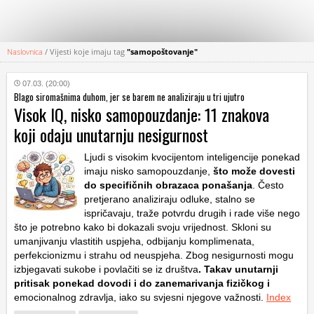
Naslovnica
/
Vijesti koje imaju tag
"samopoštovanje"
KATEGORIJE
07.03. (20:00)
Blago siromašnima duhom, jer se barem ne analiziraju u tri ujutro
HRVATSKI
Visok IQ, nisko samopouzdanje: 11 znakova
WEB
koji odaju unutarnju nesigurnost
Ljudi s visokim kvocijentom inteligencije ponekad
imaju nisko samopouzdanje,
što može dovesti
do specifičnih obrazaca ponašanja
. Često
pretjerano analiziraju odluke, stalno se
ispričavaju, traže potvrdu drugih i rade više nego
što je potrebno kako bi dokazali svoju vrijednost. Skloni su
umanjivanju vlastitih uspjeha, odbijanju komplimenata,
perfekcionizmu i strahu od neuspjeha. Zbog nesigurnosti mogu
izbjegavati sukobe i povlačiti se iz društva
. Takav unutarnji
pritisak ponekad dovodi i do zanemarivanja fizičkog i
emocionalnog zdravlja, iako su svjesni njegove važnosti.
Index