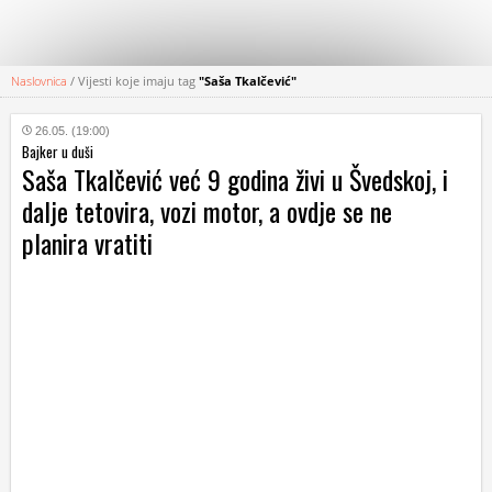
Naslovnica
/
Vijesti koje imaju tag
"Saša Tkalčević"
KATEGORIJE
26.05. (19:00)
Bajker u duši
HRVATSKI
Saša Tkalčević već 9 godina živi u Švedskoj, i
WEB
dalje tetovira, vozi motor, a ovdje se ne
planira vratiti