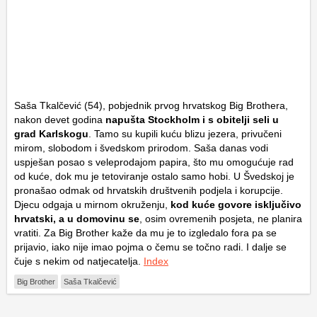
Saša Tkalčević (54), pobjednik prvog hrvatskog Big Brothera,
nakon devet godina
napušta Stockholm i s obitelji seli u
grad Karlskogu
. Tamo su kupili kuću blizu jezera, privučeni
mirom, slobodom i švedskom prirodom. Saša danas vodi
uspješan posao s veleprodajom papira, što mu omogućuje rad
od kuće, dok mu je tetoviranje ostalo samo hobi. U Švedskoj je
pronašao odmak od hrvatskih društvenih podjela i korupcije.
Djecu odgaja u mirnom okruženju,
kod kuće govore isključivo
hrvatski, a u domovinu se
, osim ovremenih posjeta, ne planira
vratiti. Za Big Brother kaže da mu je to izgledalo fora pa se
prijavio, iako nije imao pojma o čemu se točno radi. I dalje se
čuje s nekim od natjecatelja.
Index
Big Brother
Saša Tkalčević