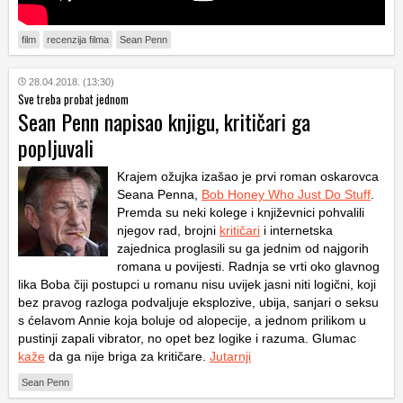
film
recenzija filma
Sean Penn
28.04.2018. (13:30)
Sve treba probat jednom
Sean Penn napisao knjigu, kritičari ga
popljuvali
Krajem ožujka izašao je prvi roman oskarovca
Seana Penna,
Bob Honey Who Just Do Stuff
.
Premda su neki kolege i književnici pohvalili
njegov rad, brojni
kritičari
i internetska
zajednica proglasili su ga jednim od najgorih
romana u povijesti. Radnja se vrti oko glavnog
lika Boba čiji postupci u romanu nisu uvijek jasni niti logični, koji
bez pravog razloga podvaljuje eksplozive, ubija, sanjari o seksu
s ćelavom Annie koja boluje od alopecije, a jednom prilikom u
pustinji zapali vibrator, no opet bez logike i razuma. Glumac
kaže
da ga nije briga za kritičare.
Jutarnji
Sean Penn