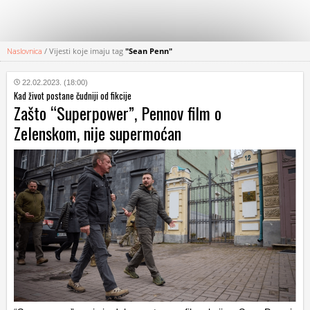
Naslovnica
/
Vijesti koje imaju tag
"Sean Penn"
KATEGORIJE
22.02.2023. (18:00)
Kad život postane čudniji od fikcije
HRVATSKI
Zašto “Superpower”, Pennov film o
WEB
Zelenskom, nije supermoćan