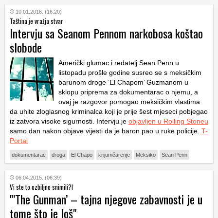
10.01.2016. (16:20)
Taština je vražja stvar
Intervju sa Seanom Pennom narkobosa koštao
slobode
Američki glumac i redatelj Sean Penn u
listopadu prošle godine susreo se s meksičkim
barunom droge ‘El Chapom’ Guzmanom u
sklopu priprema za dokumentarac o njemu, a
ovaj je razgovor pomogao meksičkim vlastima
da uhite zloglasnog kriminalca koji je prije šest mjeseci pobjegao
iz zatvora visoke sigurnosti. Intervju je
objavljen u Rolling Stoneu
samo dan nakon objave vijesti da je baron pao u ruke policije.
T-
Portal
dokumentarac
droga
El Chapo
krijumčarenje
Meksiko
Sean Penn
06.04.2015. (06:39)
Vi ste to ozbiljno snimili?!
"’The Gunman’ – tajna njegove zabavnosti je u
tome što je loš"