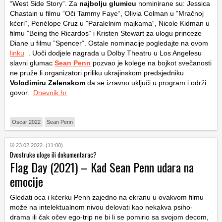
“West Side Story”. Za
najbolju glumicu
nominirane su: Jessica
Chastain u filmu ”Oči Tammy Faye“, Olivia Colman u ”Mračnoj
kćeri“, Penélope Cruz u ”Paralelnim majkama“, Nicole Kidman u
filmu ”Being the Ricardos“ i Kristen Stewart za ulogu princeze
Diane u filmu ”Spencer“. Ostale nominacije pogledajte na ovom
linku
. Uoči dodjele nagrada u Dolby Theatru u Los Angelesu
slavni glumac
Sean Penn
pozvao je kolege na bojkot svečanosti
ne pruže li organizatori priliku ukrajinskom predsjedniku
Volodimiru Zelenskom
da se izravno uključi u program i održi
govor.
Dnevnik.hr
Oscar 2022
Sean Penn
23.02.2022. (11:00)
Dvostruke uloge ili dokumentarac?
Flag Day (2021) – Kad Sean Penn udara na
emocije
Gledati oca i kćerku Penn zajedno na ekranu u ovakvom filmu
može na intelektualnom nivou delovati kao nekakva psiho-
drama ili čak očev ego-trip ne bi li se pomirio sa svojom decom,