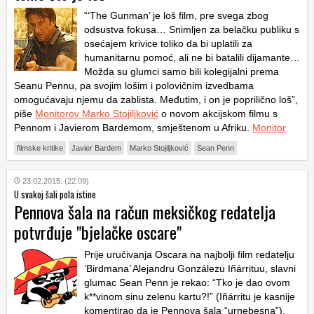
“‘The Gunman’ je loš film, pre svega zbog
odsustva fokusa… Snimljen za belačku publiku s
osećajem krivice toliko da bi uplatili za
humanitarnu pomoć, ali ne bi batalili dijamante…
Možda su glumci samo bili kolegijalni prema
Seanu Pennu, pa svojim lošim i polovičnim izvedbama
omogućavaju njemu da zablista. Međutim, i on je poprilično loš”,
piše
Monitorov Marko Stojiljković
o novom akcijskom filmu s
Pennom i Javierom Bardemom, smještenom u Afriku.
Monitor
filmske kritike
Javier Bardem
Marko Stojiljković
Sean Penn
23.02.2015. (22:09)
U svakoj šali pola istine
Pennova šala na račun meksičkog redatelja
potvrđuje "bjelačke oscare"
Prije uručivanja Oscara na najbolji film redatelju
‘Birdmana’ Alejandru Gonzálezu Iñárrituu, slavni
glumac Sean Penn je rekao: “
Tko je dao ovom
k**vinom sinu zelenu kartu?!
” (Iñárritu je kasnije
komentirao da je Pennova šala “urnebesna”).