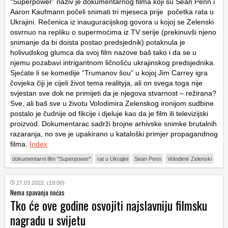
“Superpower” naziv je dokumentarnog filma koji su Sean Penn i
Aaron Kaufmann počeli snimati tri mjeseca prije početka rata u
Ukrajini. Rečenica iz inauguracijskog govora u kojoj se Zelenski
osvrnuo na repliku o supermoćima iz TV serije (prekinuvši njeno
snimanje da bi doista postao predsjednik) potaknula je
holivudskog glumca da svoj film nazove baš tako i da se u
njemu pozabavi intrigantnom ličnošću ukrajinskog predsjednika.
Sjećate li se komedije “Trumanov šou” u kojoj Jim Carrey igra
čovjeka čiji je cijeli život tema realityja, ali on svega toga nije
svjestan sve dok ne primijeti da je njegova stvarnost – režirana?
Sve, ali baš sve u životu Volodimira Zelenskog ironijom sudbine
postalo je čudnije od fikcije i djeluje kao da je film ili televizijski
proizvod. Dokumentarac sadrži brojne arhivske snimke brutalnih
razaranja, no sve je upakirano u kataloški primjer propagandnog
filma.
Index
dokumentarni film "Superpower"
rat u Ukrajini
Sean Penn
Volodimir Zelenski
27.03.2022. (19:00)
Nema spavanja noćas
Tko će ove godine osvojiti najslavniju filmsku
nagradu u svijetu