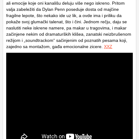
ali emocije koje oni kanališu deluju više nego iskreno. Pritom
valja zabeležiti da Dylan Penn poseduje dosta od majčine
fragilne lepote, što nekako ide uz lik, a ovde ima i priliku da
pokaže svoj glumački talenat, što i čini. Jednom rečju, daju se
naslutiti neke iskrene namere, pa makar u tragovima, i makar
začinjene nekim od dramaturških klišea, zanatski neizbrušenom
režijom i „soundtrackom“ sačinjenim od poznatih pesama koji,
zajedno sa montažom, gađa emocionalne zicere.
XXZ