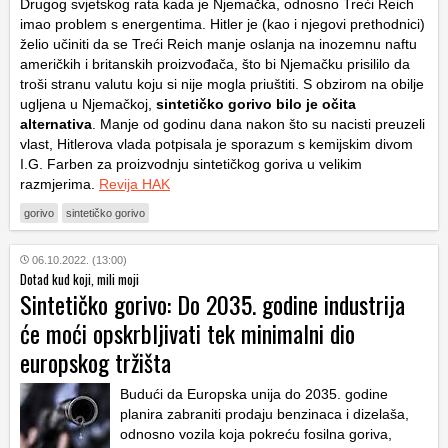
Drugog svjetskog rata kada je Njemačka, odnosno Treći Reich
imao problem s energentima. Hitler je (kao i njegovi prethodnici)
želio učiniti da se Treći Reich manje oslanja na inozemnu naftu
američkih i britanskih proizvođača, što bi Njemačku prisililo da
troši stranu valutu koju si nije mogla priuštiti. S obzirom na obilje
ugljena u Njemačkoj,
sintetičko gorivo bilo je očita
alternativa
. Manje od godinu dana nakon što su nacisti preuzeli
vlast, Hitlerova vlada potpisala je sporazum s kemijskim divom
I.G. Farben za proizvodnju sintetičkog goriva u velikim
razmjerima.
Revija HAK
gorivo
sintetičko gorivo
06.10.2022. (13:00)
Dotad kud koji, mili moji
Sintetičko gorivo: Do 2035. godine industrija
će moći opskrbljivati tek minimalni dio
europskog tržišta
Budući da Europska unija do 2035. godine
planira zabraniti prodaju benzinaca i dizelaša,
odnosno vozila koja pokreću fosilna goriva,