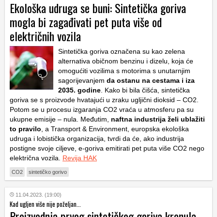
Ekološka udruga se buni: Sintetička goriva
mogla bi zagađivati pet puta više od
električnih vozila
Sintetička goriva označena su kao zelena
alternativa običnom benzinu i dizelu, koja će
omogućiti vozilima s motorima s unutarnjim
sagorijevanjem
da ostanu na cestama i iza
2035. godine
. Kako bi bila čišća, sintetička
goriva se s proizvode hvatajući u zraku ugljični dioksid – CO2.
Potom se u procesu izgaranja CO2 vraća u atmosferu pa su
ukupne emisije – nula. Međutim,
naftna industrija želi ublažiti
to pravilo
, a Transport & Environment, europska ekološka
udruga i lobistička organizacija, tvrdi da će, ako industrija
postigne svoje ciljeve, e-goriva emitirati pet puta više CO2 nego
električna vozila.
Revija HAK
CO2
sintetičko gorivo
11.04.2023. (19:00)
Kad ugljen više nije poželjan...
Proizvodnja prvog sintetičkog goriva krenula