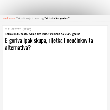
Naslovnica
/
Vijesti koje imaju tag
"sintetičko gorivo"
KATEGORIJE
11.02.2025. (22:00)
Gorivo budućnosti? Samo ako imate vremena do 2145. godine
HRVATSKI
E-goriva ipak skupa, rijetka i neučinkovita
WEB
alternativa?