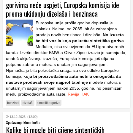
gorivima neće uspjeti, Europska komisija ide
prema ukidanju dizelaša i benzinaca
Europska unija prošle godine dopustila je
iznimku. Naime, od 2035. bit će zabranjena
prodaja novih benzinaca i dizelaša.
No izuzeta
će biti vozila koja pokreću sintetička goriva
.
Međutim, nisu svi uvjereni da EU igra otvorenih
karata. Izvršni direktor BMW-a Oliver Zipse izrazio je sumnju da,
unatoč uključivanju izuzeća, Europska komisija još cilja na
potpunu zabranu motora s unutarnjim sagorijevanjem.
Njemačka je bila pokretačka snaga iza ove odluke Europske
komisije,
koja bi proizvođačima automobila omogućila da
nastave prodavati svoje najprofitabilnije
modele motora s
unutarnjim sagorijevanjem nakon 2035. godine, no pesimizam
među proizvođačima auta raste.
Revija HAK
benzinci
dizelaši
sintetičko gorivo
13.12.2023. (12:00)
Spašavanje klime košta
Kolike bi mogle biti cijene sintentičkih