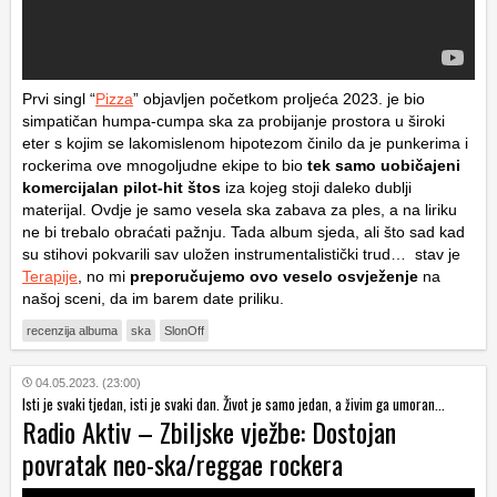
Prvi singl “
Pizza
” objavljen početkom proljeća 2023. je bio
simpatičan humpa-cumpa ska za probijanje prostora u široki
eter s kojim se lakomislenom hipotezom činilo da je punkerima i
rockerima ove mnogoljudne ekipe to bio
tek samo uobičajeni
komercijalan pilot-hit štos
iza kojeg stoji daleko dublji
materijal. Ovdje je samo vesela ska zabava za ples, a na liriku
ne bi trebalo obraćati pažnju. Tada album sjeda, ali što sad kad
su stihovi pokvarili sav uložen instrumentalistički trud… stav je
Terapije
, no mi
preporučujemo ovo veselo osvježenje
na
našoj sceni, da im barem date priliku.
recenzija albuma
ska
SlonOff
04.05.2023. (23:00)
Isti je svaki tjedan, isti je svaki dan. Život je samo jedan, a živim ga umoran...
Radio Aktiv – Zbiljske vježbe: Dostojan
povratak neo-ska/reggae rockera