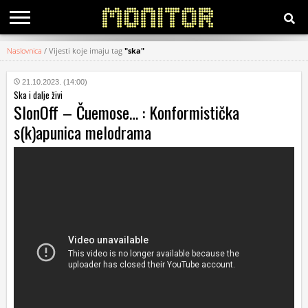
Naslovnica
/
Vijesti koje imaju tag
"ska"
KATEGORIJE
21.10.2023. (14:00)
Ska i dalje živi
HRVATSKI
SlonOff – Čuemose… : Konformistička
WEB
s(k)apunica melodrama