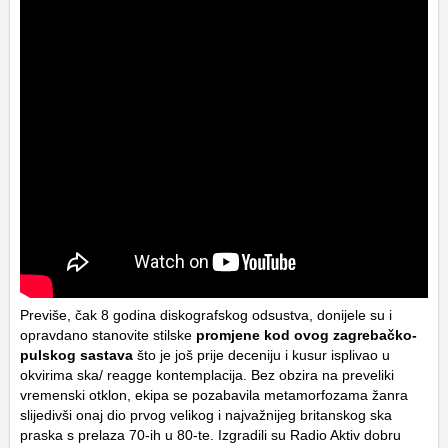
Previše, čak 8 godina diskografskog odsustva, donijele su i
opravdano stanovite stilske
promjene kod ovog zagrebačko-
pulskog sastava
što je još prije deceniju i kusur isplivao u
okvirima ska/ reagge kontemplacija. Bez obzira na preveliki
vremenski otklon, ekipa se pozabavila metamorfozama žanra
slijedivši onaj dio prvog velikog i najvažnijeg britanskog ska
praska s prelaza 70-ih u 80-te. Izgradili su Radio Aktiv dobru