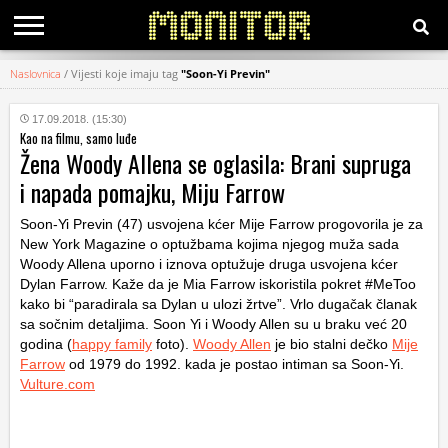
Naslovnica
/
Vijesti koje imaju tag
"Soon-Yi Previn"
KATEGORIJE
17.09.2018. (15:30)
Kao na filmu, samo luđe
HRVATSKI
Žena Woody Allena se oglasila: Brani supruga
WEB
i napada pomajku, Miju Farrow
Soon-Yi Previn (47) usvojena kćer Mije Farrow progovorila je za
New York Magazine o optužbama kojima njegog muža sada
Woody Allena uporno i iznova optužuje druga usvojena kćer
Dylan Farrow. Kaže da je Mia Farrow iskoristila pokret #MeToo
kako bi “paradirala sa Dylan u ulozi žrtve”. Vrlo dugačak članak
sa sočnim detaljima. Soon Yi i Woody Allen su u braku već 20
godina (
happy family
foto).
Woody Allen
je bio stalni dečko
Mije
Farrow
od 1979 do 1992. kada je postao intiman sa Soon-Yi.
Vulture.com