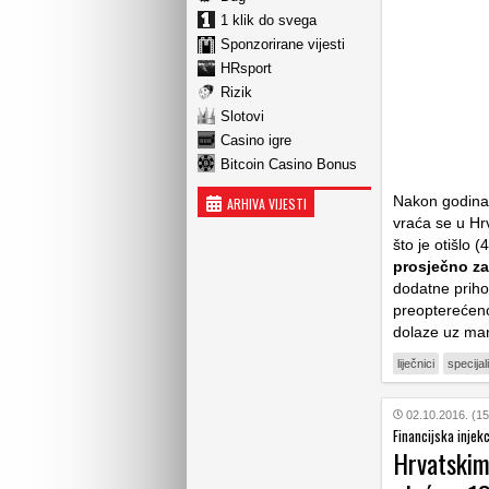
1 klik do svega
Sponzorirane vijesti
HRsport
Rizik
Slotovi
Casino igre
Bitcoin Casino Bonus
Nakon godina 
ARHIVA VIJESTI
vraća se u Hr
što je otišlo
prosječno za
dodatne priho
preopterećeno
dolaze uz ma
liječnici
specijali
02.10.2016. (15
Financijska injekc
Hrvatskim