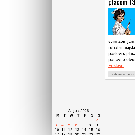
plaćom 13
svim zemljama
rehabilitacijs
poslovi s pla
ponovno otvori
Poslovni
medicinska sestr
August 2026
M
T
W
T
F
S
S
1
2
3
4
5
6
7
8
9
10
11
12
13
14
15
16
17
18
19
20
21
22
23