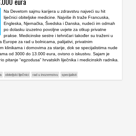
.000 eura
Na Devetom sajmu karijera u zdravstvu najveći su hit
liječnici obiteljske medicine. Najviše ih traže Francuska,
Engleska, Njemačka, Švedska i Danska, nudeći im odmah
po dolasku izuzetno povoljne uvjete za otkup privatne
prakse. Medicinske sestre i tehničari također su traženi u
 Europe za rad u bolnicama, palijativi, privatnim
kim klinikama i domovima za starije, dok se specijalistima nude
ćama od 3000 do 13.000 eura, ovisno o iskustvu. Sajam je
o pitanje “egzodusa” hrvatskih liječnika i medicinskih radnika.
a
obiteljski liječnici
rad u inozemstvu
specijalisti