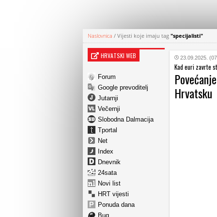
Naslovnica
/
Vijesti koje imaju tag
"specijalisti"
HRVATSKI WEB
23.09.2025. (07
Kad euri zavrte st
Povećanje 
Forum
Google prevoditelj
Hrvatsku
Jutarnji
Večernji
Slobodna Dalmacija
Tportal
Net
Index
Dnevnik
24sata
Novi list
HRT vijesti
Ponuda dana
Bug