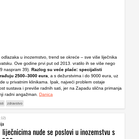
odlazaka u inozemstvo, trend se okreće – sve više liječnika
vatsku. Ove godine prvi put od 2013. vratilo ih se više nego
 (49 naspram 39).
Razlog su veće plaće: specijalisti
rađuju 2500–3000 eura
, a s dežurstvima i do 9000 eura, uz
de u privatnim klinikama. Ipak, najveći problem ostaje
st sustava i previše radnih sati, jer na Zapadu slična primanja
nji radni angažman.
Danica
sti
zdravstvo
:12)
ija
 liječnicima nude se poslovi u inozemstvu s