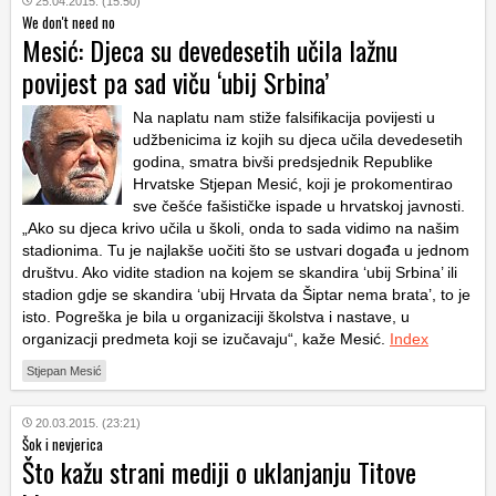
25.04.2015. (15:50)
We don't need no
Mesić: Djeca su devedesetih učila lažnu
povijest pa sad viču ‘ubij Srbina’
Na naplatu nam stiže falsifikacija povijesti u
udžbenicima iz kojih su djeca učila devedesetih
godina, smatra bivši predsjednik Republike
Hrvatske Stjepan Mesić, koji je prokomentirao
sve češće fašističke ispade u hrvatskoj javnosti.
„Ako su djeca krivo učila u školi, onda to sada vidimo na našim
stadionima. Tu je najlakše uočiti što se ustvari događa u jednom
društvu. Ako vidite stadion na kojem se skandira ‘ubij Srbina’ ili
stadion gdje se skandira ‘ubij Hrvata da Šiptar nema brata’, to je
isto. Pogreška je bila u organizaciji školstva i nastave, u
organizacji predmeta koji se izučavaju“, kaže Mesić.
Index
Stjepan Mesić
20.03.2015. (23:21)
Šok i nevjerica
Što kažu strani mediji o uklanjanju Titove