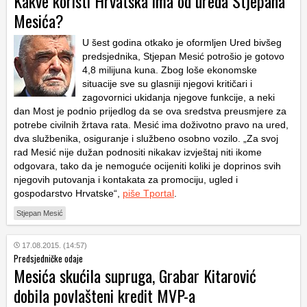
Kakve koristi Hrvatska ima od ureda Stjepana
Mesića?
U šest godina otkako je oformljen Ured bivšeg
predsjednika, Stjepan Mesić potrošio je gotovo
4,8 milijuna kuna. Zbog loše ekonomske
situacije sve su glasniji njegovi kritičari i
zagovornici ukidanja njegove funkcije, a neki
dan Most je podnio prijedlog da se ova sredstva preusmjere za
potrebe civilnih žrtava rata. Mesić ima doživotno pravo na ured,
dva službenika, osiguranje i službeno osobno vozilo. „Za svoj
rad Mesić nije dužan podnositi nikakav izvještaj niti ikome
odgovara, tako da je nemoguće ocijeniti koliki je doprinos svih
njegovih putovanja i kontakata za promociju, ugled i
gospodarstvo Hrvatske“,
piše Tportal
.
Stjepan Mesić
17.08.2015. (14:57)
Predsjedničke odaje
Mesića skućila supruga, Grabar Kitarović
dobila povlašteni kredit MVP-a