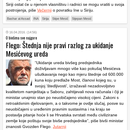
Siriji ostat će u njenom vlasništvu i radnici se mogu vratiti u svoja
postrojenja, piše
Večernji
o povratku Ine u Siriju.
Bashar al Assad
INA
Sirija
Stipe Mesić
Stjepan Mesić
16.04.2016. (14:56)
O bivšima sve najgore
Flego: Štednja nije pravi razlog za ukidanje
Mesićevog ureda
“Ukidanje ureda bivšeg predsjednika
doživljavam mnogo više kao pokušaj Mesićeva
ušutkavanja nego kao mjeru štednje od 600.000
kuna koju predlaže Most, članovi kojeg su, u
svojoj ‘štedljivosti’, izražavali nezadovoljstvo
kvalitetom namještaja u Saboru, zahtijevali nova računala i čiji je
ministar unajmio stan po neuobičajeno visokoj cijeni. Zakoni s
retroaktivnim djelovanjem, a o takvome je ovdje slučaj, posve su
neuobičajeni u uređenim pravnim sustavima i na kraju se
postavlja pitanje hoće li se Hrvatska svrstati među civilizirane
zemlje koje poštuju svoje bivše predsjednike”, piše bivši ministar
znanosti Gvozden Flego.
Jutarnji