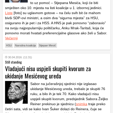
to uz pomoć – Stjepana Mesića, koji će biti
smješten oko 10. mjesta na listi koalicije u 1. izbornoj jedinici.
Liste
[foto] su uglavnom gotove – na čelu svih bit će mahom
bivši SDP-ovi ministri, a osim dva “sigurna mjesta” za HSU,
osigurano ih je pet i za HSS. A HNS je pak ponovno “zaboravio”
na svoju najpopularnijiu političarku, Anku Mrak-Taritaš, koja će
ponovno morati hvatati preferencijalne glasove ako želi u Sabor.
Večernji
HSU
Narodna koalicija
Stjepan Mesić
30.04.2016. (11:31)
Still standing
Vladajući nisu uspjeli skupiti kvorum za
ukidanje Mesićevog ureda
Sabor na jučerašnjoj sjednici nije izglasao
ukidanje Mesićevog ureda, trebalo je skupiti 76
ruku, a bilo ih je tek 70. Kako vladajući nisu
uspjeli skupiti kvorum, predsjednik Sabora Željko
Reiner prekinuo je sjednicu (
snimka
traje preko
četiri sata, vidi se kako Ivan Šuker dolazi do Reinera, čuje se