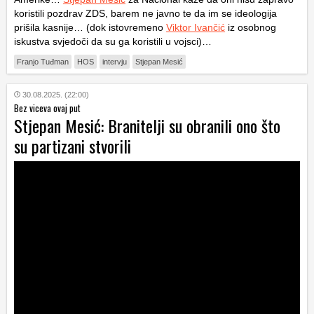
koristili pozdrav ZDS, barem ne javno te da im se ideologija
prišila kasnije… (dok istovremeno
Viktor Ivančić
iz osobnog
iskustva svjedoči da su ga koristili u vojsci)…
Franjo Tuđman
HOS
intervju
Stjepan Mesić
30.08.2025. (22:00)
Bez viceva ovaj put
Stjepan Mesić: Branitelji su obranili ono što
su partizani stvorili