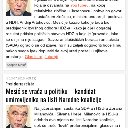
koja je osvanula na
YouTubeu
, na kojoj
relativizira zločine u Jasenovcu i pohvalno govori
o ustaškom zločincu, ministru unutarnjih poslova
u NDH, Andriji Artukoviću. Mesić je kazao kako je tada bio
predsjednik Izvršnog odbora HDZ-a i kako je cijeli događaj
rezultat pritiska političkih stavova HDZ-a koje je ‘provodio, iako
se s njima nije slagao’. Savez antifašističkih boraca i antifašista
(SABA) ogradio se od izjave, no nisu željeli odgovoriti hoće li mu
nakon svega ipak dopustiti da svoj ured preseli u njihove
prostorije.
Glas Istre
,
Jutarnji
Stjepan Mesić
13.07.2016. (09:19)
Predizborne rošade
Mesić se vraća u politiku – kandidat
umirovljenika na listi Narodne koalicije
Na jučerašnjem sastanku SDP-a i HSU-a Zorana
Milanovića i Silvana Hrelje, Milanović je HSU-u
odobrio dva mjesta na listi Narodne koalicije,
dok će treće “loviti” preferencijalnim glasovima i