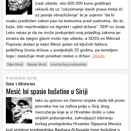
(radi uštede, oko 600.000 kuna godišnje)
rekavši da uz “oduzimanje danih prava treba ići
uz jasnije obrazloženje” te je uvjeren “da bi
ovako predložen zakon pao na testovima pred sudovima, što bi,
kaže, bilo neprihvatljivo za dignitet i ugled države”. SDP-ov Josip
Leko rekao je da ne može poduprijeti ovaj prijedlog zakona jer
smatra da njegov glavni motiv nije ušteda, a SDSS-ov Milorad
Pupovac dodao je kako Mesić jedan od ključnih faktora
političkog života države u posljednjih 25 godina, pa temeljem
toga i zaslužuje imati poseban status u državi.
24sata
Stipe Mesić
Stjepan Mesić
Ured bivšeg predsjednika
16.04.2016. (16:25)
Dobar s diktatorima
Mesić Ini spasio bušotine u Siriji
Iako su gotovo svi članovi sirijske vlade bili protiv
povratka Ine na naftna polja u Siriji zbog
naoružanja koje je iz Hrvatske došlo u ruke
sirijskih pobunjenika, zahvaljujući lobiranju
bivšeg predsjednika Hrvatske Stjepana Mesića
kod sirijskog predsjednika Bashara Al Assada Inine bušotine u