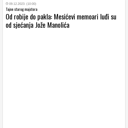
09.12.2023. (10:00)
Tajne starog majstora
Od robije do pakla: Mesićevi memoari luđi su
od sjećanja Jože Manolića