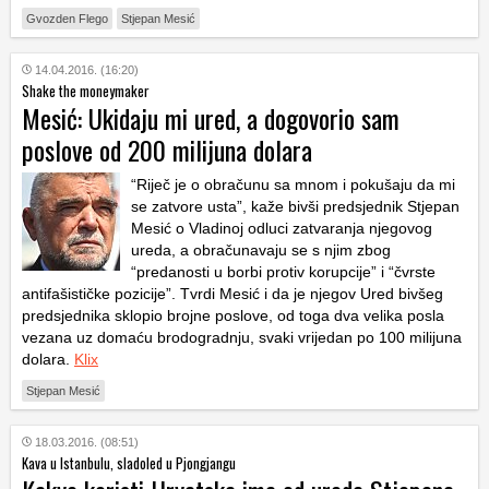
Gvozden Flego
Stjepan Mesić
14.04.2016. (16:20)
Shake the moneymaker
Mesić: Ukidaju mi ured, a dogovorio sam
poslove od 200 milijuna dolara
“Riječ je o obračunu sa mnom i pokušaju da mi
se zatvore usta”, kaže bivši predsjednik Stjepan
Mesić o Vladinoj odluci zatvaranja njegovog
ureda, a obračunavaju se s njim zbog
“predanosti u borbi protiv korupcije” i “čvrste
antifašističke pozicije”. Tvrdi Mesić i da je njegov Ured bivšeg
predsjednika sklopio brojne poslove, od toga dva velika posla
vezana uz domaću brodogradnju, svaki vrijedan po 100 milijuna
dolara.
Klix
Stjepan Mesić
18.03.2016. (08:51)
Kava u Istanbulu, sladoled u Pjongjangu