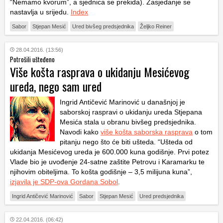
“Nemamo kvorum”, a sjednica se prekida). Zasjedanje se
nastavlja u srijedu.
Index
Sabor
Stjepan Mesić
Ured bivšeg predsjednika
Željko Reiner
28.04.2016. (13:56)
Potrošili ušteđeno
Više košta rasprava o ukidanju Mesićevog
ureda, nego sam ured
Ingrid Antičević Marinović u današnjoj je
saborskoj raspravi o ukidanju ureda Stjepana
Mesića stala u obranu bivšeg predsjednika.
Navodi kako
više košta saborska rasprava
o tom
pitanju nego što će biti ušteda. “Ušteda od
ukidanja Mesićevog ureda je 600.000 kuna godišnje. Prvi potez
Vlade bio je uvođenje 24-satne zaštite Petrovu i Karamarku te
njihovim obiteljima. To košta godišnje – 3,5 milijuna kuna”,
izjavila je SDP-ova Gordana Sobol
.
Ingrid Antičević Marinović
Sabor
Stjepan Mesić
Ured predsjednika
22.04.2016. (06:42)