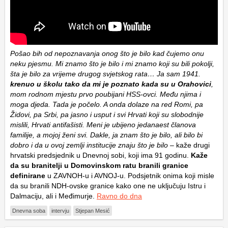
Pošao bih od nepoznavanja onog što je bilo kad čujemo onu
neku pjesmu. Mi znamo što je bilo i mi znamo koji su bili pokolji,
šta je bilo za vrijeme drugog svjetskog rata… Ja sam 1941.
krenuo u školu tako da mi je poznato kada su u Orahovici
,
mom rodnom mjestu prvo poubijani HSS-ovci. Među njima i
moga djeda. Tada je počelo. A onda dolaze na red Romi, pa
Židovi, pa Srbi, pa jasno i usput i svi Hrvati koji su slobodnije
mislili, Hrvati antifašisti. Meni je ubijeno jedanaest članova
familije, a mojoj ženi svi. Dakle, ja znam što je bilo, ali bilo bi
dobro i da u ovoj zemlji institucije znaju što je bilo
– kaže drugi
hrvatski predsjednik u Dnevnoj sobi, koji ima 91 godinu.
Kaže
da su branitelji u Domovinskom ratu branili granice
definirane
u ZAVNOH-u i AVNOJ-u. Podsjetnik onima koji misle
da su branili NDH-ovske granice kako one ne uključuju Istru i
Dalmaciju, ali i Međimurje.
Ravno do dna
Dnevna soba
intervju
Stjepan Mesić