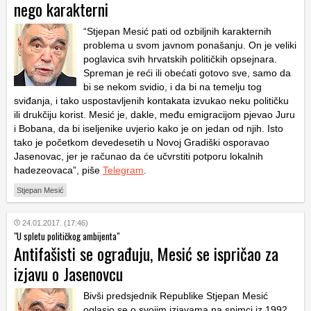
nego karakterni
“Stjepan Mesić pati od ozbiljnih karakternih
problema u svom javnom ponašanju. On je veliki
poglavica svih hrvatskih političkih opsejnara.
Spreman je reći ili obećati gotovo sve, samo da
bi se nekom svidio, i da bi na temelju tog
sviđanja, i tako uspostavljenih kontakata izvukao neku političku
ili drukčiju korist. Mesić je, dakle, među emigracijom pjevao Juru
i Bobana, da bi iseljenike uvjerio kako je on jedan od njih. Isto
tako je početkom devedesetih u Novoj Gradiški osporavao
Jasenovac, jer je računao da će učvrstiti potporu lokalnih
hadezeovaca”, piše
Telegram
.
Stjepan Mesić
24.01.2017. (17:46)
"U spletu političkog ambijenta"
Antifašisti se ograđuju, Mesić se ispričao za
izjavu o Jasenovcu
Bivši predsjednik Republike Stjepan Mesić
oglasio se o svojim izjavama na snimci iz 1992.,