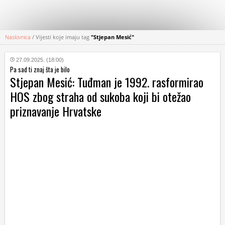
Naslovnica
/
Vijesti koje imaju tag
"Stjepan Mesić"
KATEGORIJE
27.09.2025. (18:00)
Pa sad ti znaj šta je bilo
HRVATSKI
Stjepan Mesić: Tuđman je 1992. rasformirao
WEB
HOS zbog straha od sukoba koji bi otežao
priznavanje Hrvatske