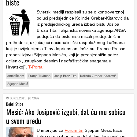
biste
Svjetski mediji raspisali su se o kontroverznoj
odluci predsjednice Kolinde Grabar-Kitarović da
iz predsjedničkog ureda izbaci bistu Josipa
Broza Tita. Talijanska novinska agencija ANSA
podsjeća da bistu nisu micali predsjedničini
prethodnici, uključujući nacionalistički raspoloženog Tuđmana
koji je uvijek cijenio Titov doprinos antifašizmu. France Presse
prenosi izjavu Stjepana Mesića, koji je predsjedničin potez
ocijenio „ustupkom desnim i neofašističkim snagama u
Hrvatskoj“.
T-Portal
antifašizam
Franjo Tuđman
Josip Broz Tito
Kolinda Grabar-Kitarović
Stjepan Mesić
08.01.2015. (07:09)
Dobri Stipe
Mesić: Ako Josipović izgubi, dat ću mu sobicu
u svom uredu
U intervjuu za
Forum.tm
Stjepan Mesić kaže
kako će na izborima podržati Ivu Josipovića jer