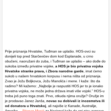
Prije priznanja Hrvatske, Tuđman se uplašio. HOS-ovci su
donijeli top pred Starčevićev dom kod Esplanade, u crno
obučeni, naoružani do zuba, i Tuđman se uplašio – ako dođe do
sukoba između privatne vojske,
a HOS je bio privatna vojska
Hrvatske stranke prava, i Zbora narodne garde
, imat ćemo
sukob u našem hrvatskom korpusu i nema ništa od priznanja.
Zvao je Jožu Boljkovca, Jožu Manolića i mene. I kaže: što da
radimo? Mi kažemo: „Najbolje je raspustiti HOS jer to je ionako
privatna vojska, ne može jedna država imati više vojski.” HOS-u
treba još puno toga znati. Prvo, otkuda njima oružje? Oružje im
je prodavao Janez Janša,
novac su dobivali iz inozemstva ili
od donatora u Hrvatskoj
, ali najviše iz Kanade, Australije,
Amerike…
Stjepan Mesić
za Nacional kaže da oni nisu zapravo