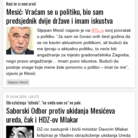
Naći će si novi ured
Mesić: Vraćam se u politiku, bio sam
predsjednik dvije države i imam iskustva
Stjepan Mesić najavio je na
RTL-u
svoj povratak
u politiku. “Ja sam se čuvao ovih šest godina da
se ne bavim aktualnom politikom, ali budući da
me tjeraju u aktualnu politiku, to neće biti
angažiranje za mjesto gradonačelnika Zagreba,
nego pravo angažiranje… imam puno iskustva. Budući da
postoje snage koje mene žele ponovno u politici – imat će me”,
izjavio je Mesić.
Stjepan Mesić
19.04.2016. (18:27)
Obrazloženja "ušteda", "ne sviđa nam se" ne pale
Saborski Odbor protiv ukidanja Mesićeva
ureda, čak i HDZ-ov Mlakar
DZ-ov zastupnik i bivši ministar Davorin Mlakar
kritizirao je Vladino obrazloženje ukidanja Ureda