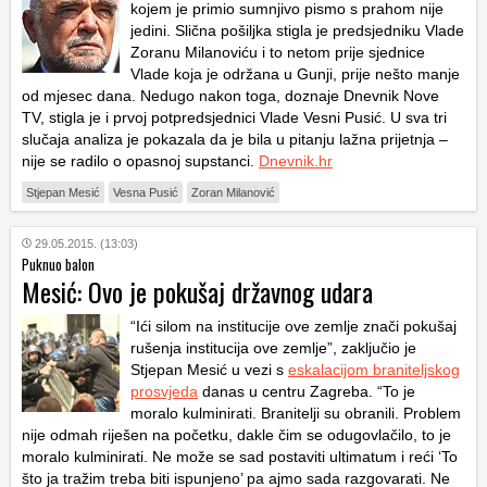
kojem je primio sumnjivo pismo s prahom nije
jedini. Slična pošiljka stigla je predsjedniku Vlade
Zoranu Milanoviću i to netom prije sjednice
Vlade koja je održana u Gunji, prije nešto manje
od mjesec dana. Nedugo nakon toga, doznaje Dnevnik Nove
TV, stigla je i prvoj potpredsjednici Vlade Vesni Pusić. U sva tri
slučaja analiza je pokazala da je bila u pitanju lažna prijetnja –
nije se radilo o opasnoj supstanci.
Dnevnik.hr
Stjepan Mesić
Vesna Pusić
Zoran Milanović
29.05.2015. (13:03)
Puknuo balon
Mesić: Ovo je pokušaj državnog udara
“Ići silom na institucije ove zemlje znači pokušaj
rušenja institucija ove zemlje”, zaključio je
Stjepan Mesić u vezi s
eskalacijom braniteljskog
prosvjeda
danas u centru Zagreba. “To je
moralo kulminirati. Branitelji su obranili. Problem
nije odmah riješen na početku, dakle čim se odugovlačilo, to je
moralo kulminirati. Ne može se sad postaviti ultimatum i reći ‘To
što ja tražim treba biti ispunjeno’ pa ajmo sada razgovarati. Ne