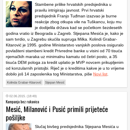
Stambene prilike hrvatskih predsjednika u
pravilu intrigiraju javnost. Prvi hrvatski
predsjednik Franjo Tuđman izazvao je burne
reakcije zbog otkupa vile na Tuškancu, koju mu
je dodijelila država kad se početkom šezdesetih
godina vratio iz Beograda u Zagreb. Stjepana Mesića je, kako je
sam tvrdio, u Zagrebu skućila supruga Milka. Kolindi Grabar-
Kitarović je 1995. godine Ministarstvo vanjskih poslova osiguralo
povlašteni stambeni kredit Privredne banke u visini od 70 tisuća
njemačkih maraka uz minimalnu kamatu od četiri posto, a 35
tisuća DEM pologa za kredit uplatio je MVP novcem prikupljenim
od konzularnih pristojbi. Riječ je o kreditima kakve je u to vrijeme
dobilo još 14 zaposlenika tog Ministarstva, piše
Novi list
.
Kolinda Grabar-Kitarović
Stjepan Mesić
02.06.2015. (18:49)
Kampanja bez rukavica
Mesić, Milanović i Pusić primili prijeteće
pošiljke
Slučaj bivšeg predsjednika Stjepana Mesića u