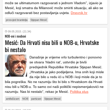
može se ultimatumom razgovarati s jednom Vladom”, izjavio je
Mesić, koji smatra da Milanović može smiriti situaciju, ali ako se
odluči razgovarati bez postavljanja uvjeta.
Dnevnik.hr
prosvjed branitelja
Stjepan Mesić
09.05.2015. (21:34)
NOB-ovi i noobovi
Mesić: Da Hrvati nisu bili u NOB-u, Hrvatske
bi nestalo
Današnje je vrijeme vrlo turbulentno i ponovno
se otvara ‘hladni rat’, ustvrdio je bivši
predsjednik Republike Hrvatske Stjepan Mesić.
„Hrvatska je jako podijeljena. Ima onih koji misle
da nije bilo u redu ići u NOB i koji misle da je to
bila pogreška. No ne razumiju što bi bilo s Hrvatskom da Hrvati
nisu bili u NOB-u. To samo ovi naši politički nepismenjakovići ne
razumiju. Nas bi nestalo“, rekao je Mesić.
Politika plus
antifašizam
NOB
partizani
Stjepan Mesić