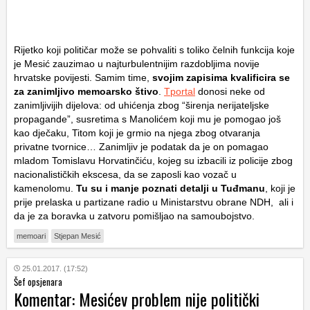
Rijetko koji političar može se pohvaliti s toliko čelnih funkcija koje
je Mesić zauzimao u najturbulentnijim razdobljima novije
hrvatske povijesti. Samim time,
svojim zapisima kvalificira se
za zanimljivo memoarsko štivo
.
Tportal
donosi neke od
zanimljivijih dijelova: od uhićenja zbog “širenja nerijateljske
propagande”, susretima s Manolićem koji mu je pomogao još
kao dječaku, Titom koji je grmio na njega zbog otvaranja
privatne tvornice… Zanimljiv je podatak da je on pomagao
mladom Tomislavu Horvatinčiću, kojeg su izbacili iz policije zbog
nacionalističkih ekscesa, da se zaposli kao vozač u
kamenolomu.
Tu su i manje poznati detalji u Tuđmanu
, koji je
prije prelaska u partizane radio u Ministarstvu obrane NDH, ali i
da je za boravka u zatvoru pomišljao na samoubojstvo.
memoari
Stjepan Mesić
25.01.2017. (17:52)
Šef opsjenara
Komentar: Mesićev problem nije politički