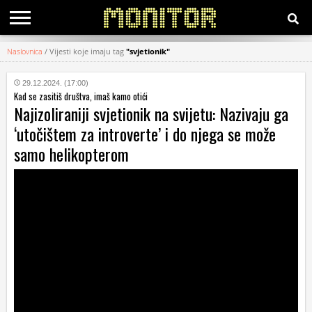
Naslovnica
/
Vijesti koje imaju tag
"svjetionik"
KATEGORIJE
29.12.2024. (17:00)
Kad se zasitiš društva, imaš kamo otići
HRVATSKI
Najizoliraniji svjetionik na svijetu: Nazivaju ga
WEB
‘utočištem za introverte’ i do njega se može
samo helikopterom