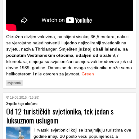
Okružen divljim valovima, na stijeni visokoj 36,5 metara, nalazi
se vjerojatno najedinstveniji i ujedno najizoliraniji svjetionik na
svijetu, naziva Thridangar. Smješten
južnoj obali Islanda, na
poznatim Vestmanskim otocima, udaljen od obale
9,7
kilometara, s njega su svjetioničari usmjeravali brodovove još od
davne 1939. godine. Danas se do ovoga svjetionika može samo
helikopterom i nije otvoren za javnost.
Green
svjetionik
19.08.2015. (16:28)
Svjetlo koje obećava
Od 12 turističkih svjetionika, tek jedan s
luksuznom uslugom
Hrvatski svjetionici koji se iznajmljuju turistima ove
godine imaju 20 posto veću popunjenost, a