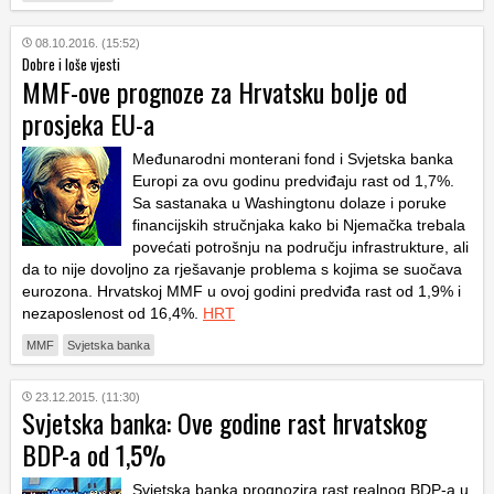
08.10.2016. (15:52)
Dobre i loše vjesti
MMF-ove prognoze za Hrvatsku bolje od
prosjeka EU-a
Međunarodni monterani fond i Svjetska banka
Europi za ovu godinu predviđaju rast od 1,7%.
Sa sastanaka u Washingtonu dolaze i poruke
financijskih stručnjaka kako bi Njemačka trebala
povećati potrošnju na području infrastrukture, ali
da to nije dovoljno za rješavanje problema s kojima se suočava
eurozona. Hrvatskoj MMF u ovoj godini predviđa rast od 1,9% i
nezaposlenost od 16,4%.
HRT
MMF
Svjetska banka
23.12.2015. (11:30)
Svjetska banka: Ove godine rast hrvatskog
BDP-a od 1,5%
Svjetska banka prognozira rast realnog BDP-a u