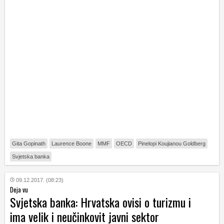
Gita Gopinath
Laurence Boone
MMF
OECD
Pinelopi Koujianou Goldberg
Svjetska banka
09.12.2017. (08:23)
Deja vu
Svjetska banka: Hrvatska ovisi o turizmu i
ima velik i neučinkovit javni sektor