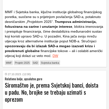
MMF i Svjetska banka, ključne institucije globalnog financijskog
poretka, suočene su s prijetnjom povlačenja SAD-a, potaknuto
desničarskim „Projektom 2025“.
Trumpova administracija,
fokusirana na carine i unutarnje interese
, blokira imenovanja
i preispituje financiranja, čime destabilizira međunarodni sustav
koji koristi upravo SAD-u. U pozadini, Kina jača svoju mrežu
utjecaja kroz alternativne institucije poput NDB-a. Stručnjaci
upozoravaju da bi izlazak SAD-a mogao izazvati krizu i
preokrenuti globalne
financijske tokove – ali i oslabiti američki
utjecaj koji dolazi uz veto moć.
DW
MMF
Projekt 2025
SAD
Svjetska banka
27.10.2023. (12:00)
Relativno bolje, apsolutno gore
Siromaštvo je, prema Svjetskoj banci, doista
u padu. No, brojke se trebaju uzimati s
oprezom