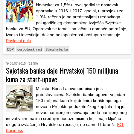
Hrvatskoj za 1,5% u ovoj godini te nastavak
oporavka u 2016. i 2017. godini, u prosjeku za
1,9%, rečeno je na predstavljanju redovitoga
polugodišnjeg ekonomskog izvješća Svjetske
banke za EU, Oporavak se temelji na jačanju domaće potražnje,
izvoza i investicija, dok se nezaposlenost postupno smanjuje.
Poslovni puls
BDP
gospodarski rast
Svjetska banka
08.07.2015. (11:50)
Svjetska banka daje Hrvatskoj 150 milijuna
kuna za start-upove
Ministar Boris Lalovac potpisao je s
predstavnicima Svjetske banke ugovor vrijedan
150 milijuna kuna koji definira korištenje toga
novca u Projektu poduzetničkog kapitala. Taj je
novac namijenjen osnivanju fonda namijenjenog
inovativnim malim i srednjim poduzetnicima koji imaju ključnu
ulogu u izvlačenju Hrvatske iz recesije, ne samo IT branši.
ICT
Business