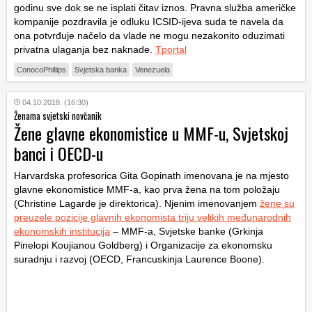
godinu sve dok se ne isplati čitav iznos. Pravna služba američke
kompanije pozdravila je odluku ICSID-ijeva suda te navela da
ona potvrđuje načelo da vlade ne mogu nezakonito oduzimati
privatna ulaganja bez naknade.
Tportal
ConocoPhillips
Svjetska banka
Venezuela
04.10.2018. (16:30)
Ženama svjetski novčanik
Žene glavne ekonomistice u MMF-u, Svjetskoj
banci i OECD-u
Harvardska profesorica Gita Gopinath imenovana je na mjesto
glavne ekonomistice MMF-a, kao prva žena na tom položaju
(Christine Lagarde je direktorica). Njenim imenovanjem
žene su
preuzele pozicije glavnih ekonomista triju velikih međunarodnih
ekonomskih institucija
– MMF-a, Svjetske banke (Grkinja
Pinelopi Koujianou Goldberg) i Organizacije za ekonomsku
suradnju i razvoj (OECD, Francuskinja Laurence Boone).