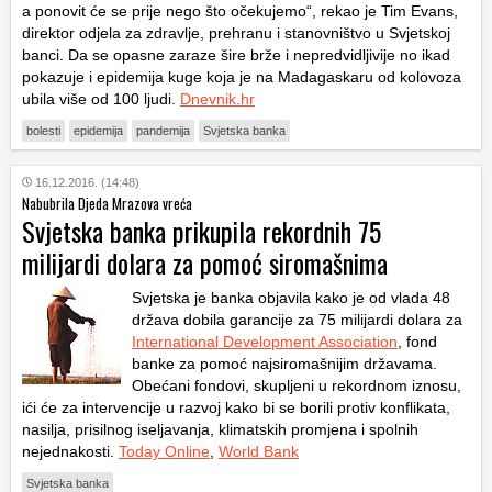
a ponovit će se prije nego što očekujemo“, rekao je Tim Evans,
direktor odjela za zdravlje, prehranu i stanovništvo u Svjetskoj
banci. Da se opasne zaraze šire brže i nepredvidljivije no ikad
pokazuje i epidemija kuge koja je na Madagaskaru od kolovoza
ubila više od 100 ljudi.
Dnevnik.hr
bolesti
epidemija
pandemija
Svjetska banka
16.12.2016. (14:48)
Nabubrila Djeda Mrazova vreća
Svjetska banka prikupila rekordnih 75
milijardi dolara za pomoć siromašnima
Svjetska je banka objavila kako je od vlada 48
država dobila garancije za 75 milijardi dolara za
International Development Association
, fond
banke za pomoć najsiromašnijim državama.
Obećani fondovi, skupljeni u rekordnom iznosu,
ići će za intervencije u razvoj kako bi se borili protiv konflikata,
nasilja, prisilnog iseljavanja, klimatskih promjena i spolnih
nejednakosti.
Today Online
,
World Bank
Svjetska banka