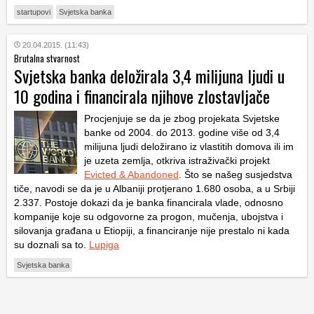
startupovi
Svjetska banka
20.04.2015. (11:43)
Brutalna stvarnost
Svjetska banka deložirala 3,4 milijuna ljudi u
10 godina i financirala njihove zlostavljače
Procjenjuje se da je zbog projekata Svjetske
banke od 2004. do 2013. godine više od 3,4
milijuna ljudi deložirano iz vlastitih domova ili im
je uzeta zemlja, otkriva istraživački projekt
Evicted & Abandoned
. Što se našeg susjedstva
tiče, navodi se da je u Albaniji protjerano 1.680 osoba, a u Srbiji
2.337. Postoje dokazi da je banka financirala vlade, odnosno
kompanije koje su odgovorne za progon, mučenja, ubojstva i
silovanja građana u Etiopiji, a financiranje nije prestalo ni kada
su doznali sa to.
Lupiga
Svjetska banka