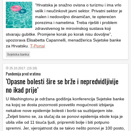
“Hrvatska je snažno ovisna o turizmu i ima vrlo
velik i neučinkovit javni sektor. Privatni sektor je
malen i nedovoljno dinamičan, te opterećen
porezima i nametima. Treba riješiti i problem
zdravstvenog te mirovinskog sustava koji
stvaraju gubitke. Promjene korak po korak nisu dovoljne”,
upozorava Elisabetta Capannelli, menadžerica Svjetske banke
za Hrvatsku.
T-Portal
Svjetska banka
25.10.2017. (15:18)
Pandemija pred vratima
‘Opasne bolesti šire se brže i nepredvidljivije
no ikad prije’
U Washingtonu je održana godišnja konferencija Svjetske banke
na kojoj se dosta pozornosti posvetilo mogućnosti izbijanja
nekakve nove epidemije bolesti i borbi sa suzbijanjem iste.
„Željeli bismo se, za slučaj da se ponovi epidemija ebole koja je
ubila više od 11 tisuća ljudi, pripremiti bolje i biti potpuno
spremni. Jer, vjerojatnost da se takvo nešto ponovi je 100 posto,