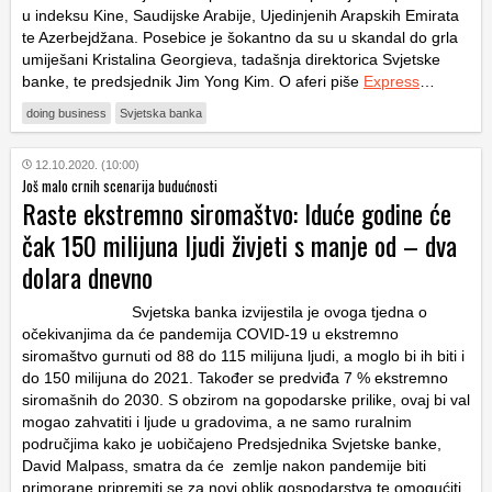
u indeksu Kine, Saudijske Arabije, Ujedinjenih Arapskih Emirata
te Azerbejdžana. Posebice je šokantno da su u skandal do grla
umiješani Kristalina Georgieva, tadašnja direktorica Svjetske
banke, te predsjednik Jim Yong Kim. O aferi piše
Express
…
doing business
Svjetska banka
12.10.2020. (10:00)
Još malo crnih scenarija budućnosti
Raste ekstremno siromaštvo: Iduće godine će
čak 150 milijuna ljudi živjeti s manje od – dva
dolara dnevno
Svjetska banka izvijestila je ovoga tjedna o
očekivanjima da će pandemija COVID-19 u ekstremno
siromaštvo gurnuti od 88 do 115 milijuna ljudi, a moglo bi ih biti i
do 150 milijuna do 2021. Također se predviđa 7 % ekstremno
siromašnih do 2030. S obzirom na gopodarske prilike, ovaj bi val
mogao zahvatiti i ljude u gradovima, a ne samo ruralnim
područjima kako je uobičajeno Predsjednika Svjetske banke,
David Malpass, smatra da će zemlje nakon pandemije biti
primorane pripremiti se za novi oblik gospodarstva te omogućiti