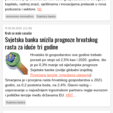
kapitalu, radnoj snazi, vještinama i inovacijama prelazak u nova
poduzeća i sektore.
N1
ekstremno siromaštvo
Svjetska banka
05.06.2019. (11:30)
Kruh se malo sasušio
Svjetska banka snizila prognoze hrvatskog
rasta za iduće tri godine
Hrvatsko bi gospodarstvo ove godine trebalo
porasti po stopi od 2,5% kao i 2020. godine, što
je po 0,3% manje od siječanjske prognoze
Svjetske banke (ovdje globalni izvještaj
Povećane tenzije, prigušena ulaganja
).
Smanjena je i procjena rasta hrvatskog gospodarstva u 2021.
godini, za 0,2 postotna boda, na 2,4%. Glavni razlog –
usporavanje u najvažnijem trgovinskom partneru regije eurozoni
i političke tenzije među državama EU.
HRT
…
Svjetska banka