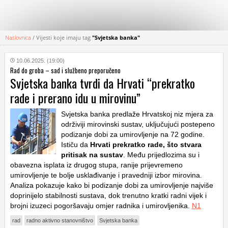
Naslovnica
/
Vijesti koje imaju tag
"Svjetska banka"
KATEGORIJE
10.06.2025. (19:00)
Rad do groba – sad i službeno preporučeno
HRVATSKI
Svjetska banka tvrdi da Hrvati “prekratko
WEB
rade i prerano idu u mirovinu”
Svjetska banka predlaže Hrvatskoj niz mjera za
održiviji mirovinski sustav, uključujući postepeno
podizanje dobi za umirovljenje na 72 godine.
Ističu da
Hrvati prekratko rade, što stvara
pritisak na sustav
. Među prijedlozima su i
obavezna isplata iz drugog stupa, ranije prijevremeno
umirovljenje te bolje usklađivanje i pravedniji izbor mirovina.
Analiza pokazuje kako bi podizanje dobi za umirovljenje najviše
doprinijelo stabilnosti sustava, dok trenutno kratki radni vijek i
brojni izuzeci pogoršavaju omjer radnika i umirovljenika.
N1
rad
radno aktivno stanovništvo
Svjetska banka