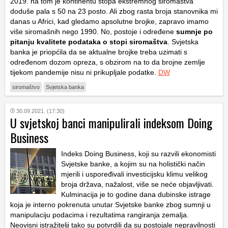
2019. na tom je kontinentu stopa ekstremnog siromaštva
doduše pala s 50 na 23 posto. Ali zbog rasta broja stanovnika mi
danas u Africi, kad gledamo apsolutne brojke, zapravo imamo
više siromašnih nego 1990. No, postoje i određene
sumnje po
pitanju kvalitete podataka o stopi siromaštva
. Svjetska
banka je priopćila da se aktualne brojke treba uzimati s
određenom dozom opreza, s obzirom na to da brojne zemlje
tijekom pandemije nisu ni prikupljale podatke.
DW
siromaštvo
Svjetska banka
30.09.2021. (17:30)
U svjetskoj banci manipulirali indeksom Doing
Business
Indeks Doing Business, koji su razvili ekonomisti
Svjetske banke, a kojim su na holistički način
mjerili i uspoređivali investicijsku klimu velikog
broja država, nažalost, više se neće objavljivati.
Kulminacija je to godine dana dubinske istrage
koja je interno pokrenuta unutar Svjetske banke zbog sumnji u
manipulaciju podacima i rezultatima rangiranja zemalja.
Neovisni istražitelji tako su potvrdili da su postojale nepravilnosti