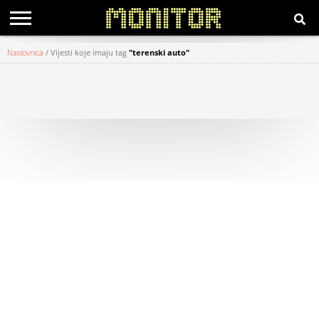
Naslovnica
/
Vijesti koje imaju tag
"terenski auto"
KATEGORIJE
HRVATSKI
WEB