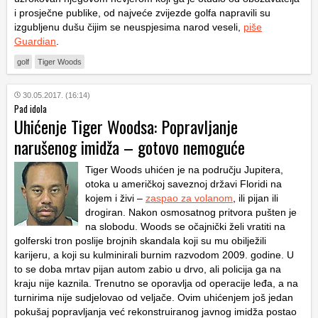
i prosječne publike, od najveće zvijezde golfa napravili su
izgubljenu dušu čijim se neuspjesima narod veseli,
piše
Guardian
.
golf
Tiger Woods
30.05.2017. (16:14)
Pad idola
Uhićenje Tiger Woodsa: Popravljanje
narušenog imidža – gotovo nemoguće
Tiger Woods uhićen je na području Jupitera,
otoka u američkoj saveznoj državi Floridi na
kojem i živi –
zaspao za volanom
, ili pijan ili
drogiran. Nakon osmosatnog pritvora pušten je
na slobodu. Woods se očajnički želi vratiti na
golferski tron poslije brojnih skandala koji su mu obilježili
karijeru, a koji su kulminirali burnim razvodom 2009. godine. U
to se doba mrtav pijan autom zabio u drvo, ali policija ga na
kraju nije kaznila. Trenutno se oporavlja od operacije leđa, a na
turnirima nije sudjelovao od veljače. Ovim uhićenjem još jedan
pokušaj popravljanja već rekonstruiranog javnog imidža postao