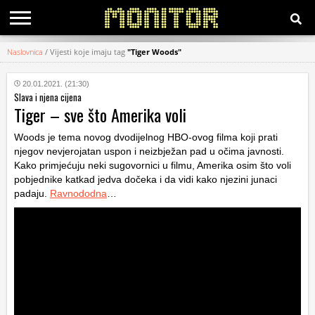
Naslovnica
/
Vijesti koje imaju tag
"Tiger Woods"
KATEGORIJE
20.01.2021. (21:30)
Slava i njena cijena
HRVATSKI
Tiger – sve što Amerika voli
WEB
Woods je tema novog dvodijelnog HBO-ovog filma koji prati
njegov nevjerojatan uspon i neizbježan pad u očima javnosti.
Kako primjećuju neki sugovornici u filmu, Amerika osim što voli
pobjednike katkad jedva dočeka i da vidi kako njezini junaci
padaju.
Ravnododna
…