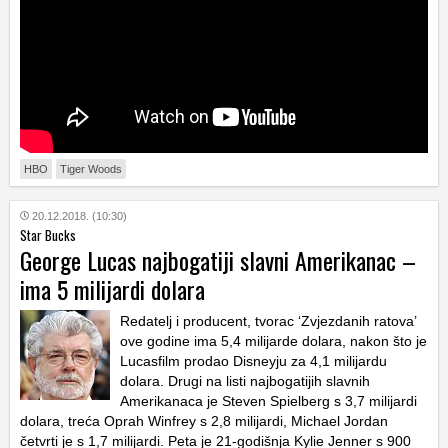
HBO
Tiger Woods
20.12.2018. (10:30)
Star Bucks
George Lucas najbogatiji slavni Amerikanac –
ima 5 milijardi dolara
Redatelj i producent, tvorac ‘Zvjezdanih ratova’
ove godine ima 5,4 milijarde dolara, nakon što je
Lucasfilm prodao Disneyju za 4,1 milijardu
dolara. Drugi na listi najbogatijih slavnih
Amerikanaca je Steven Spielberg s 3,7 milijardi
dolara, treća Oprah Winfrey s 2,8 milijardi, Michael Jordan
četvrti je s 1,7 milijardi. Peta je 21-godišnja Kylie Jenner s 900