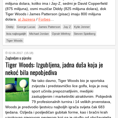
milijuna dolara, koliko ima i Jay-Z, sedmi je David Copperfield
(875 milijuna), osmi muzičar Diddy (825 milijuna dolara), dok
Tiger Woods i James Patterson (pisac) imaju 800 milijuna
dolara.
al Jazeera
/
Forbes
…
Diddy
George Lucas
James Patterson
Jay Z
Kylie Jenner
lista najbogatijih
Michael Jordan
Oprah Winfrey
Steven Spielberg
Tiger Woods
02.06.2017. (15:18)
Zaglavljen u pijesku
Tiger Woods: Izgubljena, jadna duša koja je
nekoć bila nepobjediva
Ne tako davno, Tiger Woods bio je sportska
zvijezda i predstavničko lice golfa, koja je ovaj
sport učinila prepoznatljivim, medijski
zastupljenim i marketinški atraktivnim. Pobjednik
79 profesionalnih turnira i 14 velikih prvenstava,
Woods je predvodio ljestvicu najboljih igrača svijeta čak 683
tjedana. Ozljeda i posljedičan gubitak forme, kao i bračni krah
uzrokovan njegovom nevjerom koji ga je otuđio od obožavatelja