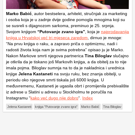
Marko Babić
, autor bestselera, arhitekt, stručnjak za marketing
i osoba koja je u zadnje dvije godine pomogla mnogima koji su
se susreli s dijagnozom sarkoma, preminuo je 25. srpnja.
Svojom knjigom
“Putovanje zvano igra”
, koja je
najprodavanija
knjiga u Hrvatskoj već tri mjeseca zaredom
, dirnuo je mnoge:
“Na prvu knjiga o raku, a zapravo priča o optimizmu, nadi i
radosti života koja nam je svima potrebna” opisao ju je Marko.
Nakon Markove smrti njegova partnerica
Tina Biloglav
slučajno
je otkrila da je tiskano još Markovih knjiga, a da obitelj za to nije
imala pojma. Biloglav sumnja na to da je nakladnica i urednica
knjige
Jelena Kastaneti
na svoju ruku, bez znanja obitelji, u
periodu oko njegove smrti tiskala još 6000 knjiga. U
međuvremenu, Kastaneti je ugasila obrt i promijenila prebivalište
iz adrese u Slatini u adresu u Stockholmu te poručila na
Instagramu “
kako već dugo nije dobro
“.
Index
Jelena Kastaneti
knjiga "Putovanje zvano igra"
Marko Babić
Tina Biloglav