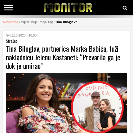
Naslovnica
/
Vijesti koje imaju tag
"Tina Biloglav"
KATEGORIJE
01.10.2023. (10:00)
Strašno
HRVATSKI
Tina Biloglav, partnerica Marka Babića, tuži
WEB
nakladnicu Jelenu Kastaneti: “Prevarila ga je
dok je umirao”