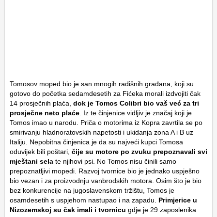
Tomosov moped bio je san mnogih radišnih građana, koji su
gotovo do početka sedamdesetih za Fićeka morali izdvojiti čak
14 prosječnih plaća,
dok je Tomos Colibri bio vaš već za tri
prosječne neto plaće
. Iz te činjenice vidljiv je značaj koji je
Tomos imao u narodu. Priča o motorima iz Kopra zavrtila se po
smirivanju hladnoratovskih napetosti i ukidanja zona A i B uz
Italiju. Nepobitna činjenica je da su najveći kupci Tomosa
oduvijek bili poštari,
čije su motore po zvuku prepoznavali svi
mještani sela
te njihovi psi. No Tomos nisu činili samo
prepoznatljivi mopedi. Razvoj tvornice bio je jednako uspješno
bio vezan i za proizvodnju vanbrodskih motora. Osim što je bio
bez konkurencije na jugoslavenskom tržištu, Tomos je
osamdesetih s uspjehom nastupao i na zapadu.
Primjerice u
Nizozemskoj su čak imali i tvornicu
gdje je 29 zaposlenika