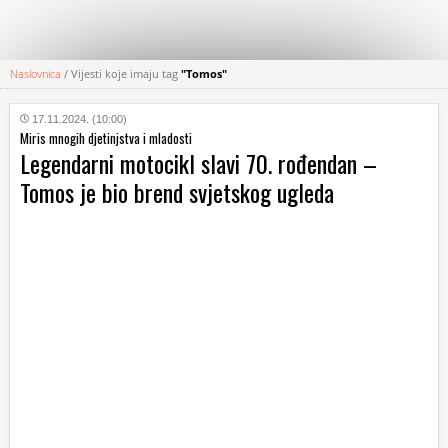
Naslovnica
/
Vijesti koje imaju tag
"Tomos"
KATEGORIJE
17.11.2024. (10:00)
Miris mnogih djetinjstva i mladosti
HRVATSKI
Legendarni motocikl slavi 70. rođendan –
WEB
Tomos je bio brend svjetskog ugleda