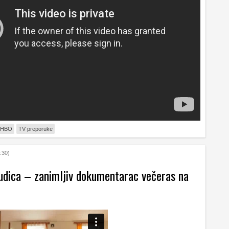
HBO
TV preporuke
:30)
udica – zanimljiv dokumentarac večeras na