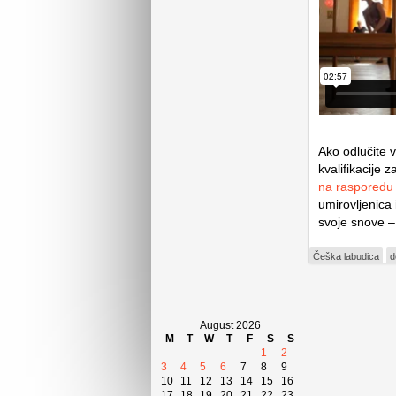
Ako odlučite 
kvalifikacije
na rasporedu
umirovljenica
svoje snove –
Češka labudica
d
August 2026
M
T
W
T
F
S
S
1
2
3
4
5
6
7
8
9
10
11
12
13
14
15
16
17
18
19
20
21
22
23