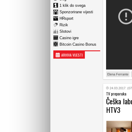
1 klik do svega
Sponzorirane vijesti
HRsport
Rizik
Slotovi
Casino igre
Bitcoin Casino Bonus
ARHIVA VIJESTI
Elena Ferrante
24.03.2017. (07
TV preporuka
Češka lab
HTV3