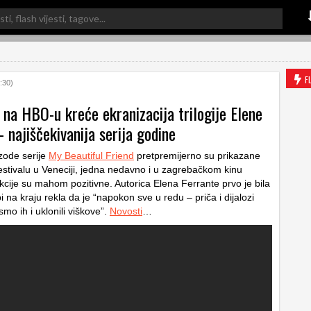
F
:30)
 na HBO-u kreće ekranizacija trilogije Elene
 najiščekivanija serija godine
izode serije
My Beautiful Friend
pretpremijerno su prikazane
estivalu u Veneciji, jedna nedavno i u zagrebačkom kinu
kcije su mahom pozitivne. Autorica Elena Ferrante prvo je bila
i na kraju rekla da je “napokon sve u redu – priča i dijalozi
 smo ih i uklonili viškove”.
Novosti
…