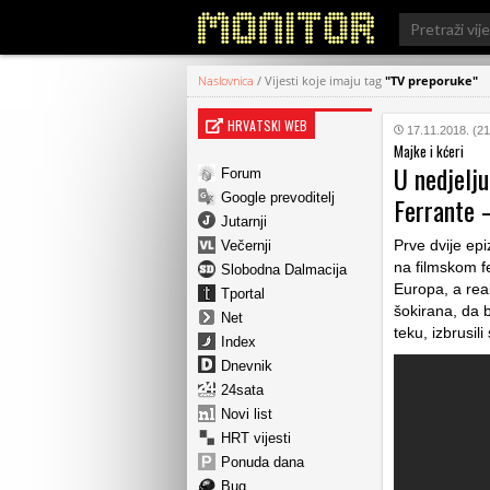
Search
for:
Naslovnica
/
Vijesti koje imaju tag
"TV preporuke"
HRVATSKI WEB
17.11.2018. (21
Majke i kćeri
U nedjelju
Forum
Google prevoditelj
Ferrante –
Jutarnji
Prve dvije ep
Večernji
na filmskom f
Slobodna Dalmacija
Europa, a rea
Tportal
šokirana, da b
Net
teku, izbrusili
Index
Dnevnik
24sata
Novi list
HRT vijesti
Ponuda dana
Bug