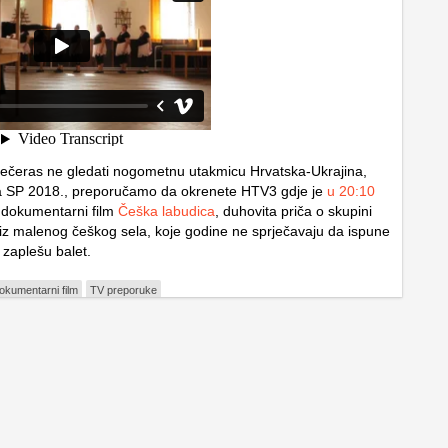
večeras ne gledati nogometnu utakmicu Hrvatska-Ukrajina,
 za SP 2018., preporučamo da okrenete HTV3 gdje je
u 20:10
dokumentarni film
Češka labudica
, duhovita priča o skupini
 iz malenog češkog sela, koje godine ne sprječavaju da ispune
 zaplešu balet.
okumentarni film
TV preporuke