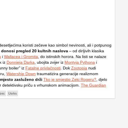
 desetljećima koristi zečeve kao simbol nevinosti, ali i potpunog
 donosi pregled 20 kultnih naslova
– od dirljivih klasika
a
i
Wallacea i Gromita
, do istinskih horora. Na listi se nalaze
k iz
Donnieja Darka
, ubojita zvijer iz
Montyja Pythona
i
unny boiler” iz
Fatalne privlačnosti
. Dok
Zootopia
nudi
iru,
Watership Down
traumatizira generacije realizmom
 mjesto zasluženo drži
Tko je smjestio Zeki Rogeru?
, djelo
r
detektivsku priču s vrhunskom animacijom.
The Guardian
 zec
Usrks