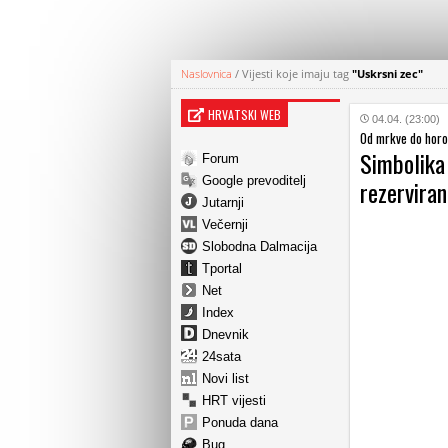
Naslovnica
/
Vijesti koje imaju tag
"Uskrsni zec"
HRVATSKI WEB
04.04. (23:00)
Od mrkve do horo
Simbolika 
Forum
Google prevoditelj
rezerviran
Jutarnji
Večernji
Slobodna Dalmacija
Tportal
Net
Index
Dnevnik
24sata
Novi list
HRT vijesti
Ponuda dana
Bug