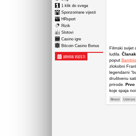
1 klik do svega
Sponzorirane vijesti
HRsport
Rizik
Slotovi
Casino igre
Bitcoin Casino Bonus
Filmski svijet
ludila.
Članak
ARHIVA VIJESTI
poput
Bambij
zlokobni Fran
legendarni “b
društvenu sat
prirode.
Prvo
koje spaja
noi
filmovi
Uskrsni