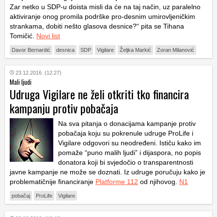
Zar netko u SDP-u doista misli da će na taj način, uz paralelno
aktiviranje onog promila podrške pro-desnim umirovljeničkim
strankama, dobiti nešto glasova desnice?“ pita se Tihana
Tomičić.
Novi list
Davor Bernardić
desnica
SDP
Vigilare
Željka Markić
Zoran Milanović
23.12.2016. (12:27)
Mali ljudi
Udruga Vigilare ne želi otkriti tko financira
kampanju protiv pobačaja
Na sva pitanja o donacijama kampanje protiv
pobačaja koju su pokrenule udruge ProLife i
Vigilare odgovori su neodređeni. Ističu kako im
pomaže “puno malih ljudi” i dijaspora, no popis
donatora koji bi svjedočio o transparentnosti
javne kampanje ne može se doznati. Iz udruge poručuju kako je
problematičnije financiranje
Platforme 112
od njihovog.
N1
pobačaj
ProLife
Vigilare