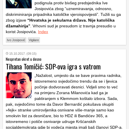
podignula protiv bivšeg predsjednika Ive
Josipovića zbog “uznemiravanja, odnosno,
diskriminiranja pripadnika katoličke vjeroispovijesti”. Tužili su ga
zbog izjave
“Hrvatska je sekularna država. Nije katolička
džamahirija”
. Vrhovni sud je presudom iz travnja presudio u
korist Josipovića.
Index
Ivo Josipović
Vigilare
15.10.2017. (09:15)
Nespretan okret u desno
Tihana Tomičić: SDP-ova igra s vatrom
„Nažalost, umjesto da se bave pravima radnika,
istovremeno svjedočimo trendu da se i ljevica
počinje dodvoravati desnici. Vidjeli smo to već
na primjeru Zorana Milanovića kad ga je
paktiranjem s Klemmom koštalo izbora. Sada,
pak, svjedočimo tome da Davor Bernardić pokušava okupiti
»fejk« stranke umirovljenika osnivane više-manje samo kao
smokvin list za desničare, bio to HDZ ili Bandićev 365, a
istovremeno i potiče osnivanje udruge Kršćanskih
socijaldemokrata gdje bi vodeća mjesta imali baš članovi SDP-a.