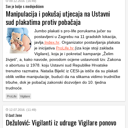
09.12.2016. (16:49)
Sve je bolje s medvjedićem
Manipulacija i pokušaj utjecaja na Ustavni
sud plakatima protiv pobačaja
Jumbo plakati s pro-life porukama jučer su
postavljeni u Zagrebu na 11 gradskih lokacija,
javlja
Index.hr
. Organizator postavljanja plakata
je inicijativa
ProLife.hr
(iza koje stoji zaklada
Vigilare), koja je i pokretač kampanje „Želim
živjeti“, a, kako navode, povodom ocjene ustavnosti tzv. Zakona
o abortusu iz 1978. koju Ustavni sud Republike Hrvatske
trenutno razmatra. Nataša Bijelić iz CESI-ja ističe da su plakati
oblik velike manipulacije, budući da na slikama vidimo trudničke
trbuhe, dok je pobačaj zakonski dozvoljen do 10. tjedna
trudnoće.
ProLife
Vigilare
12.07.2016. (11:49)
U čast žene
Dežulović: Vigilanti iz udruge Vigilare ponovo