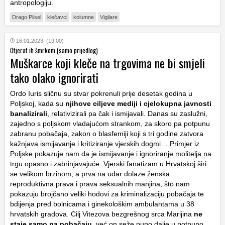
antropologiju.
Drago Pilsel
klečavci
kolumne
Vigilare
16.01.2023. (19:00)
Otjerat ih šmrkom (samo prijedlog)
Muškarce koji kleče na trgovima ne bi smjeli
tako olako ignorirati
Ordo Iuris sličnu su stvar pokrenuli prije desetak godina u
Poljskoj, kada su
njihove ciljeve mediji i cjelokupna javnosti
banalizirali
, relativizirali pa čak i ismijavali. Danas su zaslužni,
zajedno s poljskom vladajućom strankom, za skoro pa potpunu
zabranu pobačaja, zakon o blasfemiji koji s tri godine zatvora
kažnjava ismijavanje i kritiziranje vjerskih dogmi… Primjer iz
Poljske pokazuje nam da je ismijavanje i ignoriranje molitelja na
trgu opasno i zabrinjavajuće. Vjerski fanatizam u Hrvatskoj širi
se velikom brzinom, a prva na udar dolaze ženska
reproduktivna prava i prava seksualnih manjina, što nam
pokazuju brojčano veliki hodovi za kriminalizaciju pobačaja te
bdijenja pred bolnicama i ginekološkim ambulantama u 38
hrvatskih gradova. Cilj Vitezova bezgrešnog srca Marijina
ne
staje samo na pobačaju
, već on seže puno dalje u potpuno