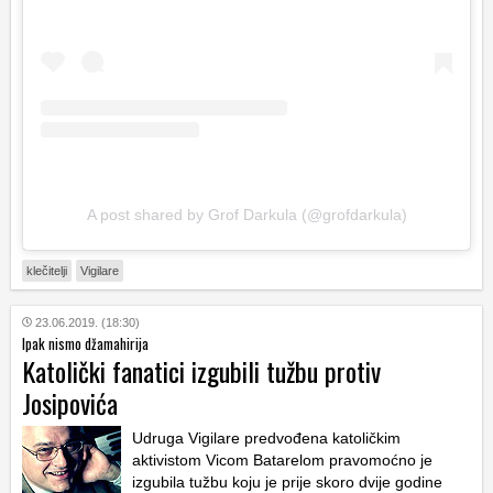
A post shared by Grof Darkula (@grofdarkula)
klečitelji
Vigilare
23.06.2019. (18:30)
Ipak nismo džamahirija
Katolički fanatici izgubili tužbu protiv
Josipovića
Udruga Vigilare predvođena katoličkim
aktivistom Vicom Batarelom pravomoćno je
izgubila tužbu koju je prije skoro dvije godine