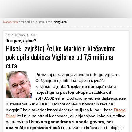
Naslovnica
/
Vijesti koje imaju tag
"Vigilare"
KATEGORIJE
22.07.2024. (13:00)
Di su pare, Vigilare?
HRVATSKI
Pilsel: Izvještaj Željke Markić o klečavcima
WEB
poklopila dubioza Vigilarea od 7,5 milijuna
eura
Poreznoj upravi prijavljena je udruga Vigilare.
Češljanjem njenih financijskih izjvešća
zaključeno je
da ‘brojke ne štimaju’ i da u
izvještajima postoji ukupna razlika od
7.478.362 eura
. Dodatno je vidljiva diskrepancija
u stavkama RASHODI i “Ukupni odljevi s novčanih računa i
blagajni” koja također iznosi desetke milijuna kuna – kaže
Drago
Pilsel
koji nije na strani klečavaca, ali objašnjava kako su molitve
na trgovima
Ustavom garantirana sloboda govora, bez
obzira što organizatori baš
i ne razumiju kršćansku teologiju i