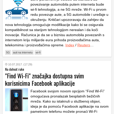
povezivanje automobila putem interneta bude
wi-fi tehnologija, a ne 5G mreže. Wi-Fi u prvom
redu povezuje aute, a 5G automobile i uređaje u
okruženju. Kritičari upozoravaju da zahtjev da
nova tehnologija omogućuje modifikacije kako bi se osigurala
kompatibilnost sa starijom tehnologijom nerealan i da koči
inovacije. Računica je da se u biznisu automobila povezanih s
internetom kriju milijarde eura prihoda proizvođačima auta,
telekomima i proizvođačima opreme.
Index
/
Reuters
…
5G
auti na internetu
wi-fi
10.07.2017. (17:29)
Na dohvat ruke
"Find Wi-Fi" značajka dostupna svim
korisnicima Facebook aplikacije
Facebook svojom novom opcijom “Find Wi-Fi”
omogućava pronalazak besplatnih bežičnih
mreža. Kako su istaknuli u službenoj objavi,
ideja je da pomoću Facebook aplikacije na svom
pametnom telefonu možete pronaći Wi-Fi