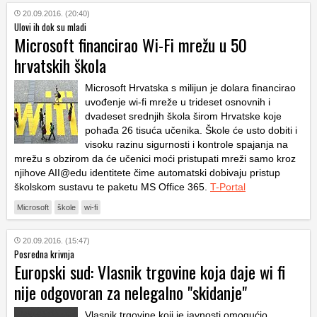
20.09.2016. (20:40)
Ulovi ih dok su mladi
Microsoft financirao Wi-Fi mrežu u 50
hrvatskih škola
Microsoft Hrvatska s milijun je dolara financirao
uvođenje wi-fi mreže u trideset osnovnih i
dvadeset srednjih škola širom Hrvatske koje
pohađa 26 tisuća učenika. Škole će usto dobiti i
visoku razinu sigurnosti i kontrole spajanja na
mrežu s obzirom da će učenici moći pristupati mreži samo kroz
njihove AII@edu identitete čime automatski dobivaju pristup
školskom sustavu te paketu MS Office 365.
T-Portal
Microsoft
škole
wi-fi
20.09.2016. (15:47)
Posredna krivnja
Europski sud: Vlasnik trgovine koja daje wi fi
nije odgovoran za nelegalno "skidanje"
Vlasnik trgovine koji je javnosti omogućio