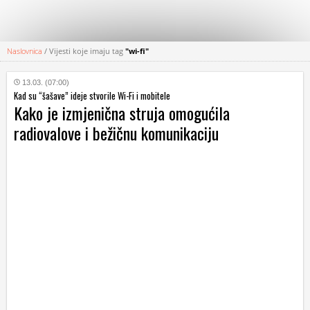
Naslovnica
/
Vijesti koje imaju tag
"wi-fi"
KATEGORIJE
13.03. (07:00)
Kad su “šašave” ideje stvorile Wi-Fi i mobitele
HRVATSKI
Kako je izmjenična struja omogućila
WEB
radiovalove i bežičnu komunikaciju