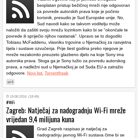
besplatan pristup bežičnoj mreži nije odgovoran
za povrede autorskih prava koje je počinio
korisnik, presudio je Sud Europske unije. No,
Sud navodi kako se takvom voditelju može
naložiti da zaštiti svoju mrežu lozinkom kako bi se “okončale te
povrede ili spriječio njihov nastanak”. Upravo se to dogodilo
Tobiasu McFaddenu, vlasniku trgovine u Njemačkoj za rasvjetna
tijela i sustave ozvučenja. Prije šest godina preko njegove je
mreže nezakonito preuzeto glazbeno djelo na koje Sony ima
autorska prava. Stoga ga je Sony tužio za povredu autorskog
prava, a nadležni sud u Njemačkoj je od Suda EU-a zatražio
odgovore.
Novi list
,
Torrentfreak
wi-fi
19.08.2016. (18:49)
#WiFi
Zagreb: Natječaj za nadogradnju Wi-Fi mreže
vrijedan 9,4 milijuna kuna
Grad Zagreb raspisao je natječaj za
nadogradnju javnog Wi-Fi sustava čime bi se