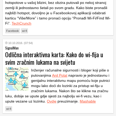
hotspotove u vašoj blizini, bez obzira putovali po nekoj stranoj
zemlji ili jednostavno šetali po svom gradu. Kako biste pronašli
najbliži hotspot, dovoljno je u Facebookovoj aplikaciji odabrati
karticu “Više/More” i tamo pronaći opciju “Pronađi Wi-Fi/Find Wi-
Fi”.
TechCrunch
Facebook
wi-fi
10.10.2016. (07:54)
SignalMan
Odlična interaktivna karta: Kako do wi-fija u
svim zračnim lukama na svijetu
Inženjer računalne sigurnosti i bloger koji piše o
putovanjima
Anil Polat
napravio je jednostavnu i
genijalnu interaktivnu mapu pomoću koje putnici
mogu lako doći do lozinki za pristup wi-fiju u
zračnim lukama. Nakon što se klikne na zračnu
luku, dobije se upute gdje sjesti za najbolju wi-fi vezu, kao i
upute vezane uz lozinku.
Ovdje
preuzimanje.
Mashable
wi-fi