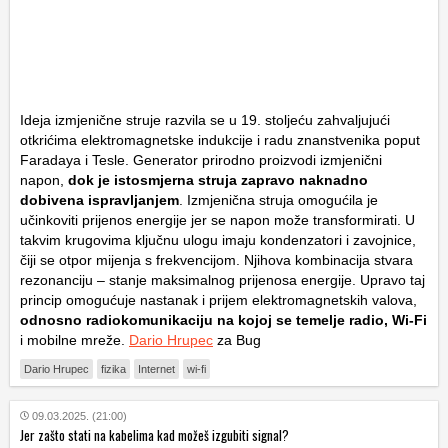
Ideja izmjenične struje razvila se u 19. stoljeću zahvaljujući
otkrićima elektromagnetske indukcije i radu znanstvenika poput
Faradaya i Tesle. Generator prirodno proizvodi izmjenični
napon,
dok je istosmjerna struja zapravo naknadno
dobivena ispravljanjem
. Izmjenična struja omogućila je
učinkoviti prijenos energije jer se napon može transformirati. U
takvim krugovima ključnu ulogu imaju kondenzatori i zavojnice,
čiji se otpor mijenja s frekvencijom. Njihova kombinacija stvara
rezonanciju – stanje maksimalnog prijenosa energije. Upravo taj
princip omogućuje nastanak i prijem elektromagnetskih valova,
odnosno radiokomunikaciju na kojoj se temelje radio, Wi-Fi
i mobilne mreže.
Dario Hrupec
za Bug
Dario Hrupec
fizika
Internet
wi-fi
09.03.2025. (21:00)
Jer zašto stati na kabelima kad možeš izgubiti signal?