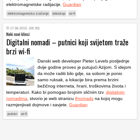
elektromagnetske radijacije.
Guardian
elektromagnetsko zračenje
teleskop
wi-fi
17.06.2015. (06:30)
Neki novi klinci
Digitalni nomadi – putnici koji svijetom traže
brzi wi-fi
Danski web developer Pieter Levels posljednje
dvije godine proveo je putujući Azijom. S idejom
da može raditi bilo gdje, sa sobom je ponio
samo ruksak, a lokacije bira prema brzini
bežičnog interneta, hrani, troškovima života i
temperaturi. Kako bi pomogao brojnim sličnim tzv.
digitalnim
nomadima
, stvorio je web stranicu
#nomads
na kojoj mogu
razmjenjivati dojmove i savjete.
Guardian
putnici
wi-fi