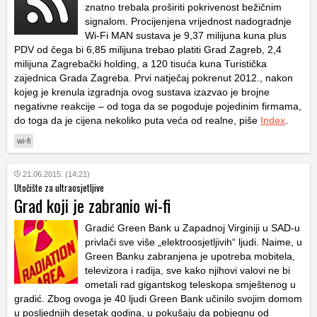
znatno trebala proširiti pokrivenost bežičnim
signalom. Procijenjena vrijednost nadogradnje
Wi-Fi MAN sustava je 9,37 milijuna kuna plus
PDV od čega bi 6,85 milijuna trebao platiti Grad Zagreb, 2,4
milijuna Zagrebački holding, a 120 tisuća kuna Turistička
zajednica Grada Zagreba. Prvi natječaj pokrenut 2012., nakon
kojeg je krenula izgradnja ovog sustava izazvao je brojne
negativne reakcije – od toga da se pogoduje pojedinim firmama,
do toga da je cijena nekoliko puta veća od realne, piše
Index
.
wi-fi
21.06.2015. (14:21)
Utočište za ultraosjetljive
Grad koji je zabranio wi-fi
Gradić Green Bank u Zapadnoj Virginiji u SAD-u
privlači sve više „elektroosjetljivih“ ljudi. Naime, u
Green Banku zabranjena je upotreba mobitela,
televizora i radija, sve kako njihovi valovi ne bi
ometali rad gigantskog teleskopa smještenog u
gradić. Zbog ovoga je 40 ljudi Green Bank učinilo svojim domom
u posljednjih desetak godina, u pokušaju da pobjegnu od