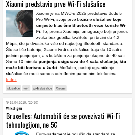
Xiaomi predstavio prve Wi-Fi slušalice
Xiaomi je na MWC-u 2025 predstavio Buds 5
Pro Wi-Fi, svoje prve bežične
slušalice koje
umjesto klasične Bluetooth veze koriste Wi-
Fi
. To, prema Xiaomiju, omogućuje bolji prijenos
zvuka bez gubitka kvalitete, pri brzini do 4.2
Mbps, što je dvostruko više od najboljeg Bluetooth standarda.
Što se tiče baterije, Xiaomi tvrdi da slušalice traju do 10 sati s
jednim punjenjem, a s kućištem za punjenje ukupno do 40 sati.
Samo 10 minuta
punjenja osigurava do 4 sata slušanja, što
može biti korisno u žurbi
. Međutim, postoji ograničenje:
slušalice će raditi samo s određenim pametnim telefonima.
Index
slušalice
wi-fi
wi-fi slušalice
Xiaomi
18.04.2019. (20:30)
WilksFigen
Bruxelles: Automobili će se povezivati Wi-Fi
tehnologijom, ne 5G
Euro-parlament je odlučio da standard za