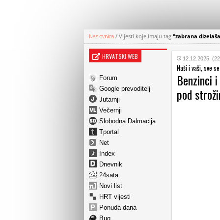
Naslovnica
/
Vijesti koje imaju tag
"zabrana dizelaš
HRVATSKI WEB
12.12.2025. (22
Naši i vaši, sve se
Benzinci i 
Forum
Google prevoditelj
pod strož
Jutarnji
Večernji
Slobodna Dalmacija
Tportal
Net
Index
Dnevnik
24sata
Novi list
HRT vijesti
Ponuda dana
Bug