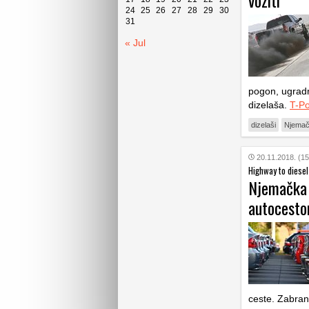
voziti
24
25
26
27
28
29
30
31
« Jul
pogon, ugradnj
dizelaša.
T-Po
dizelaši
Njema
20.11.2018. (15
Highway to diesel
Njemačka p
autocest
ceste. Zabra