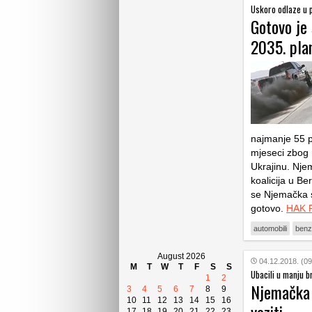
Uskoro odlaze u p
Gotovo je
2035. plan
najmanje 55 p
mjeseci zbog 
Ukrajinu. Njem
koalicija u B
se Njemačka s
gotovo.
HAK R
automobili
benz
August 2026
04.12.2018. (09
M
T
W
T
F
S
S
Ubacili u manju b
1
2
Njemačka d
3
4
5
6
7
8
9
10
11
12
13
14
15
16
17
18
19
20
21
22
23