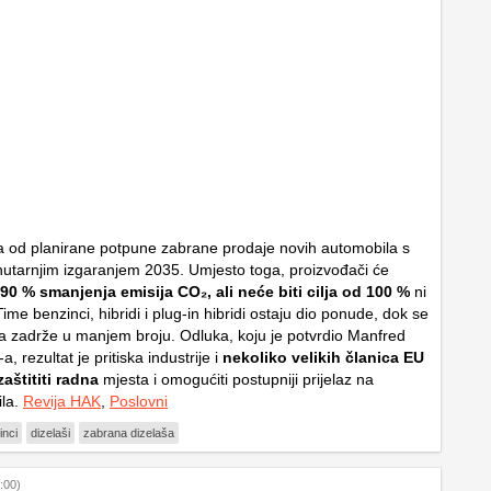
a od planirane potpune zabrane prodaje novih automobila s
utarnjim izgaranjem 2035. Umjesto toga, proizvođači će
90 % smanjenja emisija CO₂, ali neće biti cilja od 100 %
ni
me benzinci, hibridi i plug-in hibridi ostaju dio ponude, dok se
a zadrže u manjem broju. Odluka, koju je potvrdio Manfred
 rezultat je pritiska industrije i
nekoliko velikih članica EU
zaštititi radna
mjesta i omogućiti postupniji prijelaz na
ila.
Revija HAK
,
Poslovni
inci
dizelaši
zabrana dizelaša
:00)