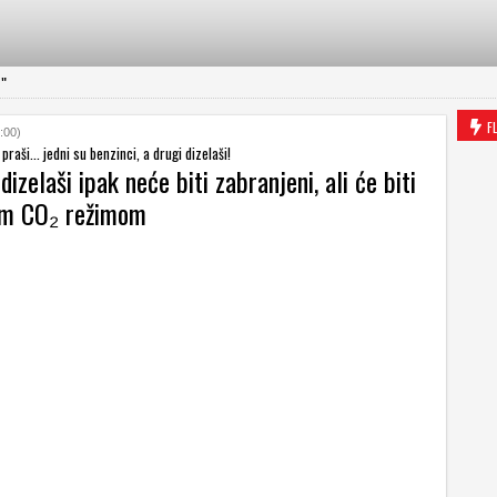
a"
F
:00)
 praši... jedni su benzinci, a drugi dizelaši!
dizelaši ipak neće biti zabranjeni, ali će biti
im CO₂ režimom