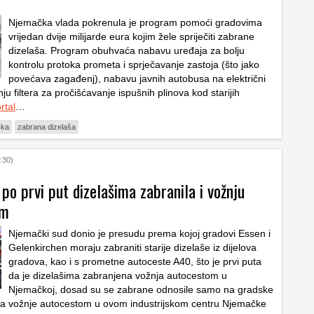
Njemačka vlada pokrenula je program pomoći gradovima
vrijedan dvije milijarde eura kojim žele spriječiti zabrane
dizelaša. Program obuhvaća nabavu uređaja za bolju
kontrolu protoka prometa i sprječavanje zastoja (što jako
povećava zagađenj), nabavu javnih autobusa na električni
u filtera za pročišćavanje ispušnih plinova kod starijih
rtal
…
čka
zabrana dizelaša
:30)
o prvi put dizelašima zabranila i vožnju
om
Njemački sud donio je presudu prema kojoj gradovi Essen i
Gelenkirchen moraju zabraniti starije dizelaše iz dijelova
gradova, kao i s prometne autoceste A40, što je prvi puta
da je dizelašima zabranjena vožnja autocestom u
Njemačkoj, dosad su se zabrane odnosile samo na gradske
na vožnje autocestom u ovom industrijskom centru Njemačke