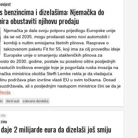
ovijest
 s benzincima i dizelašima: Njemačka do
ira obustaviti njihovu prodaju
Njemačka je dala svoju potporu prijedlogu Europske unije
da se od 2035. mogu prodavati samo novi automobili i
kombiji s nultim emisijama štetnih plinova. Rasprave o
takozvanom paketu Fit for 55, koji ima za cilj provedbu ideje
Europske unije o smanjenju stakleničkih plinova za
osto do 2030. godine, postale su posebno oštre posljednjih
rastućih troškova energije koje je pogoršala ruska invazija na
ačka ministrica okoliša Steffi Lemke rekla je da vladajuća
erlinu podržava plan izvršne vlasti EU u svim točkama. Dosad
uzdržavala, ali s posljednjim nastupom ministrice čini se da je
evija
in
dizel auti
zabrana dizelaša
:06)
rzinu
aje 2 milijarde eura da dizelaši još smiju