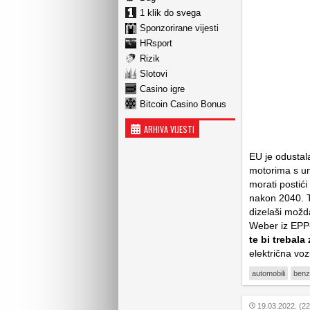
1 klik do svega
Sponzorirane vijesti
HRsport
Rizik
Slotovi
Casino igre
Bitcoin Casino Bonus
ARHIVA VIJESTI
EU je odustal
motorima s un
morati postići
nakon 2040. Ti
dizelaši možd
Weber iz EPP-a,
te bi trebala 
električna voz
automobili
benz
19.03.2022. (22