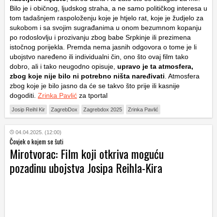
Bilo je i običnog, ljudskog straha, a ne samo političkog interesa u
tom tadašnjem raspoloženju koje je htjelo rat, koje je žudjelo za
sukobom i sa svojim sugrađanima u onom bezumnom kopanju
po rodoslovlju i prozivanju zbog babe Srpkinje ili prezimena
istočnog porijekla. Premda nema jasnih odgovora o tome je li
ubojstvo naređeno ili individualni čin, ono što ovaj film tako
dobro, ali i tako neugodno opisuje,
upravo je ta atmosfera,
zbog koje nije bilo ni potrebno ništa naređivati
. Atmosfera
zbog koje je bilo jasno da će se takvo što prije ili kasnije
dogoditi.
Zrinka Pavlić
za tportal
Josip Reihl Kir
ZagrebDox
Zagrebdox 2025
Zrinka Pavlić
04.04.2025. (12:00)
Čovjek o kojem se šuti
Mirotvorac: Film koji otkriva moguću
pozadinu ubojstva Josipa Reihla-Kira