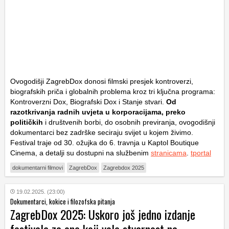
Ovogodišji ZagrebDox donosi filmski presjek kontroverzi,
biografskih priča i globalnih problema kroz tri ključna programa:
Kontroverzni Dox, Biografski Dox i Stanje stvari.
Od
razotkrivanja radnih uvjeta u korporacijama, preko
političkih
i društvenih borbi, do osobnih previranja, ovogodišnji
dokumentarci bez zadrške seciraju svijet u kojem živimo.
Festival traje od 30. ožujka do 6. travnja u Kaptol Boutique
Cinema, a detalji su dostupni na službenim
stranicama
.
tportal
dokumentarni filmovi
ZagrebDox
Zagrebdox 2025
19.02.2025. (23:00)
Dokumentarci, kokice i filozofska pitanja
ZagrebDox 2025: Uskoro još jedno izdanje