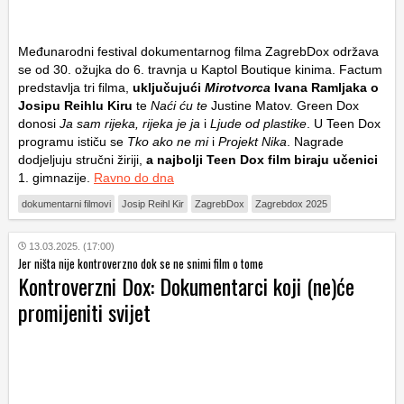
Međunarodni festival dokumentarnog filma ZagrebDox održava
se od 30. ožujka do 6. travnja u Kaptol Boutique kinima. Factum
predstavlja tri filma,
uključujući
Mirotvorca
Ivana Ramljaka o
Josipu Reihlu Kiru
te
Naći ću te
Justine Matov. Green Dox
donosi
Ja sam rijeka, rijeka je ja
i
Ljude od plastike
. U Teen Dox
programu ističu se
Tko ako ne mi
i
Projekt Nika
. Nagrade
dodjeljuju stručni žiriji,
a najbolji Teen Dox film biraju učenici
1. gimnazije.
Ravno do dna
dokumentarni filmovi
Josip Reihl Kir
ZagrebDox
Zagrebdox 2025
13.03.2025. (17:00)
Jer ništa nije kontroverzno dok se ne snimi film o tome
Kontroverzni Dox: Dokumentarci koji (ne)će
promijeniti svijet