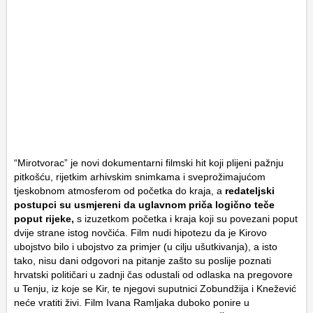
“Mirotvorac” je novi dokumentarni filmski hit koji plijeni pažnju
pitkošću, rijetkim arhivskim snimkama i sveprožimajućom
tjeskobnom atmosferom od početka do kraja, a
redateljski
postupci su usmjereni da uglavnom priča logično teče
poput rijeke,
s izuzetkom početka i kraja koji su povezani poput
dvije strane istog novčića. Film nudi hipotezu da je Kirovo
ubojstvo bilo i ubojstvo za primjer (u cilju ušutkivanja), a isto
tako, nisu dani odgovori na pitanje zašto su poslije poznati
hrvatski političari u zadnji čas odustali od odlaska na pregovore
u Tenju, iz koje se Kir, te njegovi suputnici Zobundžija i Knežević
neće vratiti živi. Film Ivana Ramljaka duboko ponire u