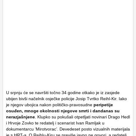
U srpnju će se navršiti točno 34 godine otkako je iz zasjede
ubijen bivši načelnik osječke policije Josip Tvrtko Reihl-Kir. Iako
je njegov ubojica nakon političko-pravosudne
peripetije
osuđen, mnoge okolnosti njegove smrti i dandanas su
nerazjašnjene
. Klupko su pokušali otpetljati novinari Drago Hedl
i Hrvoje Zovko te redatelj i scenarist Ivan Ramljak u
dokumentarcu ‘Mirotvorac’. Devedeset posto vizualnih materijala
je s HRT-a. O Reihlu-Kiru se previše javno ne govori, a redatelj