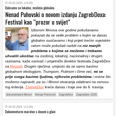
30.03.2025. (19:00)
Doksamo se lokalno, mislimo globalno
Nenad Puhovski o novom izdanju ZagrebDoxa:
Festival kao “prozor u svijet”
Izborom filmova ove godine pokušavamo
pokazati da se veliki problem s kojim se danas
globalno suočavamo i koji prijeti trećim svjetskim
ratom može pokušati razbiti na
niz manjih
problema s kojima se možemo i trebamo
uhvatiti ukoštac
na osobnoj, lokalnoj, nacionalnoj i drugim
razinama
, kaže osnivač i umjetnički direktor festivala ZagrebDox
za
Novosti
:
Drugim riječima, umjesto da se samo bavimo
globalnom ekologijom, Trumpom, Putinom i čime već,
mi se
prije svega bavimo ljudima, njihovim problemima
i onime što
možemo napraviti, pa su i filmovi otvaranja odabrani na osnovu
tog kriterija.
ZagrebDox
kreće danas i traje sve do 6. travnja.
dokumentarni filmovi
Nenad Puhovski
ZagrebDox
Zagrebdox 2025
26.03.2025. (11:00)
Dokumentarni maraton s doxom u glavi