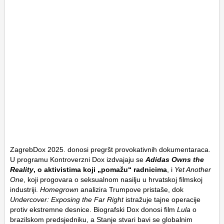
ZagrebDox 2025. donosi pregršt provokativnih dokumentaraca.
U programu Kontroverzni Dox izdvajaju se
Adidas Owns the
Reality
, o aktivistima koji „pomažu“ radnicima
, i
Yet Another
One
, koji progovara o seksualnom nasilju u hrvatskoj filmskoj
industriji.
Homegrown
analizira Trumpove pristaše, dok
Undercover: Exposing the Far Right
istražuje tajne operacije
protiv ekstremne desnice. Biografski Dox donosi film
Lula
o
brazilskom predsjedniku, a Stanje stvari bavi se globalnim