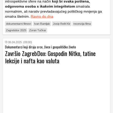
introspektivne sfere na način
koji bi svaka poštena,
odgovorna osoba s ikakvim integritetom
smatrala
normalnim, ali narativ prevladavajućeg političkog mnijenja ga
smatra štetnim.
Ravno do dna
dokumentarni filmovi
Ivan Ramljak
Josip Reihl Kir
recenzija filma
Zagrebdox 2025
Zoran Tučkar
06.04.2025. (09:00)
Dokumentarci koji diraju srce, živce i geopolitičke živote
Završio ZagrebDox: Gospodin Nitko, tatine
lekcije i nafta kao valuta