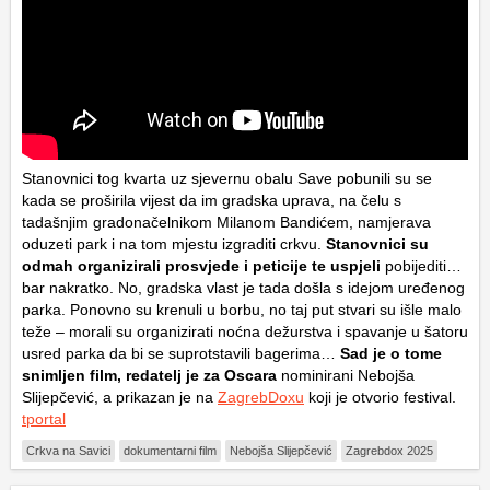
Stanovnici tog kvarta uz sjevernu obalu Save pobunili su se
kada se proširila vijest da im gradska uprava, na čelu s
tadašnjim gradonačelnikom Milanom Bandićem, namjerava
oduzeti park i na tom mjestu izgraditi crkvu.
Stanovnici su
odmah organizirali prosvjede i peticije te uspjeli
pobijediti…
bar nakratko. No, gradska vlast je tada došla s idejom uređenog
parka. Ponovno su krenuli u borbu, no taj put stvari su išle malo
teže – morali su organizirati noćna dežurstva i spavanje u šatoru
usred parka da bi se suprotstavili bagerima…
Sad je o tome
snimljen film, redatelj je za Oscara
nominirani Nebojša
Slijepčević, a prikazan je na
ZagrebDoxu
koji je otvorio festival.
tportal
Crkva na Savici
dokumentarni film
Nebojša Slijepčević
Zagrebdox 2025