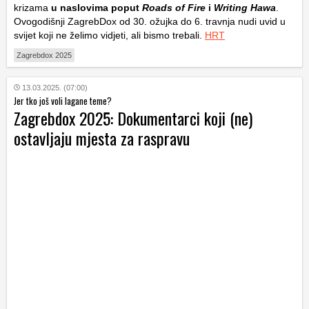
krizama
u naslovima poput
Roads of Fire
i
Writing Hawa
.
Ovogodišnji ZagrebDox od 30. ožujka do 6. travnja nudi uvid u
svijet koji ne želimo vidjeti, ali bismo trebali.
HRT
Zagrebdox 2025
13.03.2025. (07:00)
Jer tko još voli lagane teme?
Zagrebdox 2025: Dokumentarci koji (ne)
ostavljaju mjesta za raspravu