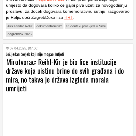
umjesto da dogovara koliko će gajbi piva uzeti za novogodišnju
proslavu, za doček dogovara komemorativnu šutnju, razgovarao
je Reljić uoči ZagrebDoxa i za
HRT
.
Aleksandar Reljić
dokumentarni film
studentski prosvjedi u Srbiji
Zagrebdox 2025
07.04.2025. (07:00)
Još jedan čovjek koji nije mogao šutjeti
Mirotvorac: Reihl-Kir je bio lice institucije
države koja uistinu brine do svih građana i do
mira, no takva je država izgleda morala
umrijeti