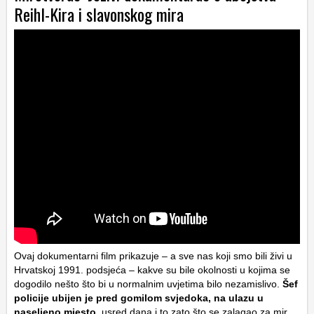
Reihl-Kira i slavonskog mira
Ovaj dokumentarni film prikazuje – a sve nas koji smo bili živi u
Hrvatskoj 1991. podsjeća – kakve su bile okolnosti u kojima se
dogodilo nešto što bi u normalnim uvjetima bilo nezamislivo.
Šef
policije ubijen je pred gomilom svjedoka, na ulazu u
naseljeno mjesto
, usred dana i to zato što se zalagao za mir.