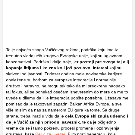
To je najveća snaga Vučićevog režima, podrška koju ima iz
trenutno vladajućih krugova Evropske unije, koji su uglavnom
konzervativni. Podrška i dalje traje, j
er postoji pre svega taj cilj
kopanja litijuma i ko zna koji još poslovni interesi
koji su
skriveni od javnosti. Trideset godina moje novinarske karijere
obeležene su borbom za evropske integracije i normalnije
društvo i naravno, ne mogu tek tako da mi preokrenu naopako
taj fokus, ali se ponekad osećam izneverenim do mere da me to
uvede u dilemu da li je integracija uopšte potrebna. Užasava me
pomisao da je takozvani zapadni Balkan Afrika Evrope, a sve
više mislim da nas sa namerom EU gura ka tome. Sa druge
strane, treba imati u vidu da je
cela Evropa skliznula udesno i
da je Vučić za njih prirodni saveznik
, te da je očigledno
vreme da se i tamo pokrenu procesi promena i ozdravljenja
društava, kaže
Reljić za H-alter
. Film prati generaciju koja