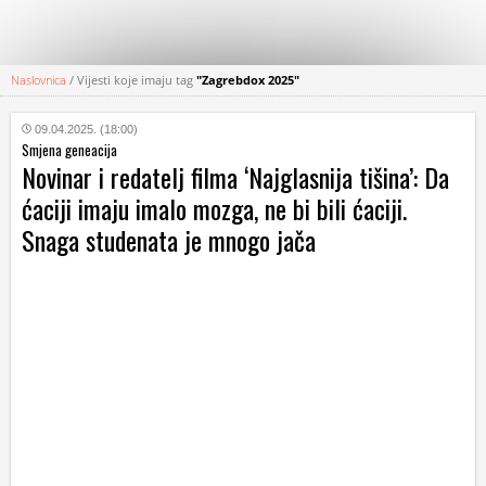
Naslovnica
/
Vijesti koje imaju tag
"Zagrebdox 2025"
KATEGORIJE
09.04.2025. (18:00)
Smjena geneacija
HRVATSKI
Novinar i redatelj filma ‘Najglasnija tišina’: Da
WEB
ćaciji imaju imalo mozga, ne bi bili ćaciji.
Snaga studenata je mnogo jača