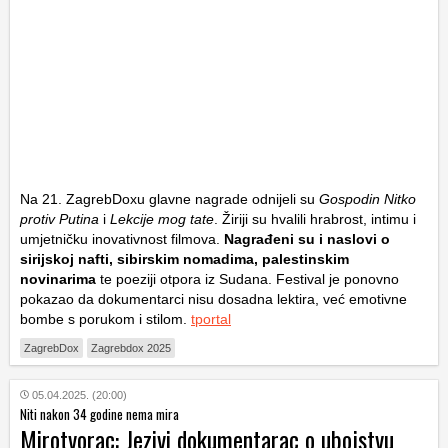
Na 21. ZagrebDoxu glavne nagrade odnijeli su
Gospodin Nitko
protiv Putina
i
Lekcije mog tate
. Žiriji su hvalili hrabrost, intimu i
umjetničku inovativnost filmova.
Nagrađeni su i naslovi o
sirijskoj nafti, sibirskim nomadima, palestinskim
novinarima
te poeziji otpora iz Sudana. Festival je ponovno
pokazao da dokumentarci nisu dosadna lektira, već emotivne
bombe s porukom i stilom.
tportal
ZagrebDox
Zagrebdox 2025
05.04.2025. (20:00)
Niti nakon 34 godine nema mira
Mirotvorac: Jezivi dokumentarac o ubojstvu