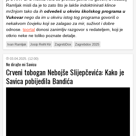
Ramljak misli da je to zato što je
lakše indoktrinirati klince
mržnjom tako da ih
odvedeš u okviru školskog programa u
Vukovar
nego da im u okviru istog tog programa govoriš o
nekakvom čovjeku koji se zalagao za mir, suživot i dobre
odnose.
tportal
donosi zanimljiv razgovor s redateljem, koji je
otkrio neke ne toliko poznate detalje.
Ivan Ramljak
Josip Reihl Kir
ZagrebDox
Zagrebdox 2025
03.04.2025. (12:00)
Ne dirajte mi Savicu
Crveni tobogan Nebojše Slijepčevića: Kako je
Savica pobijedila Bandića