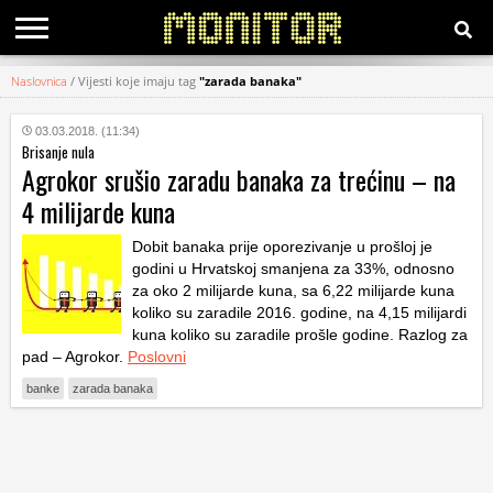
Naslovnica
/
Vijesti koje imaju tag
"zarada banaka"
KATEGORIJE
03.03.2018. (11:34)
Brisanje nula
HRVATSKI
Agrokor srušio zaradu banaka za trećinu – na
WEB
4 milijarde kuna
Dobit banaka prije oporezivanje u prošloj je
godini u Hrvatskoj smanjena za 33%, odnosno
za oko 2 milijarde kuna, sa 6,22 milijarde kuna
koliko su zaradile 2016. godine, na 4,15 milijardi
kuna koliko su zaradile prošle godine. Razlog za
pad – Agrokor.
Poslovni
banke
zarada banaka