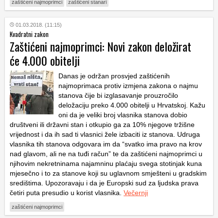
zaštićeni najmoprimci
zaštićeni stanari
01.03.2018. (11:15)
Kvadratni zakon
Zaštićeni najmoprimci: Novi zakon deložirat
će 4.000 obitelji
Danas je održan prosvjed zaštićenih
najmoprimaca protiv izmjena zakona o najmu
stanova čije bi izglasavanje prouzročilo
deložaciju preko 4.000 obitelji u Hrvatskoj. Kažu
oni da je veliki broj vlasnika stanova dobio
društveni ili državni stan i otkupio ga za 10% njegove tržišne
vrijednost i da ih sad ti vlasnici žele izbaciti iz stanova. Udruga
vlasnika tih stanova odgovara im da “svatko ima pravo na krov
nad glavom, ali ne na tuđi račun” te da zaštićeni najmoprimci u
njihovim nekretninama najamninu plaćaju svega stotinjak kuna
mjesečno i to za stanove koji su uglavnom smješteni u gradskim
središtima. Upozoravaju i da je Europski sud za ljudska prava
četiri puta presudio u korist vlasnika.
Večernji
zaštićeni najmoprimci