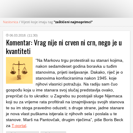
Naslovnica
/
Vijesti koje imaju tag
"zaštićeni najmoprimci"
KATEGORIJE
06.03.2018. (11:30)
Komentar: Vrag nije ni crven ni crn, nego je u
HRVATSKI
kvantiteti
WEB
“Na Markovu trgu protestirali su stanari kojima,
nakon sedamdeset godina boravka u tuđim
stanovima, prijeti iseljavanje. Dakako, riječ je o
stanovima konfisciranima nakon 1945. koje
njihovi vlasnici potražuju. Na radiju sam čuo
gospođu koja u ime stanara svoj slučaj predstavlja ovako,
prepričat ću to ukratko: u Zagrebu su postojali sluge Nijemaca
koji su za vrijeme rata profitirali na iznajmljivanju svojih stanova
te su im stoga pravedno oduzeti; s druge strane, jadne stanare
je nova vlast puškama istjerala iz njihovih sela i poslala u te
stanove. Marš na Pantovčak, drugim riječima”, piše Boris Beck
za
T-portal
.