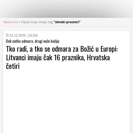
Naslovnica
/
Vijesti koje imaju tag
"zimski praznici"
KATEGORIJE
22.12.2025. (16:00)
Dok netko odmara, drugi vuče kočiju
HRVATSKI
Tko radi, a tko se odmara za Božić u Europi:
WEB
Litvanci imaju čak 16 praznika, Hrvatska
četiri