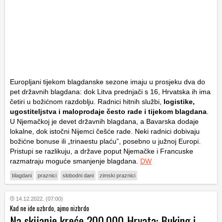
Europljani tijekom blagdanske sezone imaju u prosjeku dva do
pet državnih blagdana: dok Litva prednjači s 16, Hrvatska ih ima
četiri u božićnom razdoblju. Radnici hitnih službi,
logistike,
ugostiteljstva i maloprodaje često rade i tijekom blagdana
.
U Njemačkoj je devet državnih blagdana, a Bavarska dodaje
lokalne, dok istočni Nijemci češće rade. Neki radnici dobivaju
božićne bonuse ili „trinaestu plaću”, posebno u južnoj Europi.
Pristupi se razlikuju, a države poput Njemačke i Francuske
razmatraju moguće smanjenje blagdana.
DW
blagdani
praznici
slobodni dani
zimski praznici
14.12.2022. (07:00)
Kad ne ide uzbrdo, ajmo nizbrdo
Na skijanje kreće 200.000 Hrvata: Buking i