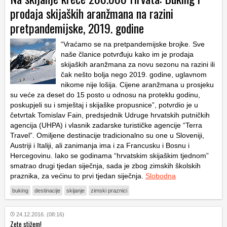
prodaja skijaških aranžmana na razini
pretpandemijske, 2019. godine
“Vraćamo se na pretpandemijske brojke. Sve
naše članice potvrđuju kako im je prodaja
skijaških aranžmana za novu sezonu na razini ili
čak nešto bolja nego 2019. godine, uglavnom
nikome nije lošija. Cijene aranžmana u prosjeku
su veće za deset do 15 posto u odnosu na proteklu godinu,
poskupjeli su i smještaj i skijaške propusnice”, potvrdio je u
četvrtak Tomislav Fain, predsjednik Udruge hrvatskih putničkih
agencija (UHPA) i vlasnik zadarske turističke agencije “Terra
Travel”. Omiljene destinacije tradicionalno su one u Sloveniji,
Austriji i Italiji, ali zanimanja ima i za Francusku i Bosnu i
Hercegovinu. Iako se godinama “hrvatskim skijaškim tjednom”
smatrao drugi tjedan siječnja, sada je zbog zimskih školskih
praznika, za većinu to prvi tjedan siječnja.
Slobodna
buking
destinacije
skijanje
zimski praznici
24.12.2016. (08:16)
Zete stižem!