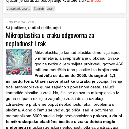
ključan je korak za poboljšanje kvalitete zraka.
Index
zagađenje zraka
Zagreb
zrak
30.12.2024. (23:00)
Svi ju udišemo, ali nikad u tolikoj mjeri
Mikroplastika u zraku odgovorna za
neplodnost i rak
Mikroplastika je komad plastike dimenzija ispod
5 milimetara, a sveprisutna je u okolišu. Svake
godine tvrtke diljem svijeta proizvedu gotovo 460
milijuna metričkih tona plastike i ta brojka raste.
Predviđa se da će do 2050. dosegnuti 1,1
milijardu tona. Glavni izvor plastike u zraku je
vožnja. Trenje
troši automobilske gume zajedno s površinom ceste, šaljući
komadiće plastike u zrak. No, čini se da sva ta mikroplastika iz
guma i otpada ozbiljno zagađuje zrak i doista uzrokuje
zdravstvene probleme poput neplodnosti, raka i problema s
plućima. A ono o čemu se već dugo priča, sad je potvrđeno
metaanalizom 3000 studija koje nedvosmisleno
pokazuju da bi
te mikroskopske plastične čestice u zraku doista mogle
pridonijeti
i muškoj i ženskoj neplodnosti, otkrivaju istraživači