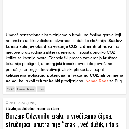
Unatoč senzacionalnim tvrdnjama o brodu na fosilna goriva koji
ne emitira ugljikov dioksid, stvarnost je daleko složenija.
Sustav
koristi kalcijev oksid za vezanje CO2 iz dimnih plinova
, no
njegova proizvodnja zahtijeva energiju i ispušta onoliko CO2
koliko se kasnije hvata. Tehnološki proces zatvaranja kružnog
toka nije postignut, a energijski trošak dovodi do povećane
potrošnje energije. Inovativniji, ali skuplji sustavi poput
kaliksarena
pokazuju potencijal u hvatanju CO2, ali primjena
na velikoj skali tek treba
biti procijenjena.
Nenad Raos
za Bug
CO2
Nenad Raos
zrak
29.11.2023. (17:00)
Stavite još slobodno, znamo da stane
Borzan: Odzvonilo zraku u vrećicama čipsa,
stručnjaci: unutra nije “zrak”, već dušik, i to s