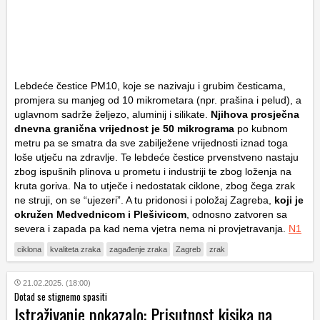
Lebdeće čestice PM10, koje se nazivaju i grubim česticama,
promjera su manjeg od 10 mikrometara (npr. prašina i pelud), a
uglavnom sadrže željezo, aluminij i silikate.
Njihova prosječna
dnevna granična vrijednost je 50 mikrograma
po kubnom
metru pa se smatra da sve zabilježene vrijednosti iznad toga
loše utječu na zdravlje. Te lebdeće čestice prvenstveno nastaju
zbog ispušnih plinova u prometu i industriji te zbog loženja na
kruta goriva. Na to utječe i nedostatak ciklone, zbog čega zrak
ne struji, on se “ujezeri”. A tu pridonosi i položaj Zagreba,
koji je
okružen Medvednicom i Plešivicom
, odnosno zatvoren sa
severa i zapada pa kad nema vjetra nema ni provjetravanja.
N1
ciklona
kvaliteta zraka
zagađenje zraka
Zagreb
zrak
21.02.2025. (18:00)
Dotad se stignemo spasiti
Istraživanje pokazalo: Prisutnost kisika na