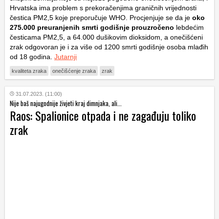
Hrvatska ima problem s prekoračenjima graničnih vrijednosti
čestica PM2,5 koje preporučuje WHO. Procjenjuje se da je
oko
275.000 preuranjenih smrti godišnje prouzročeno
lebdećim
česticama PM2,5, a 64.000 dušikovim dioksidom, a onečišćeni
zrak odgovoran je i za više od 1200 smrti godišnje osoba mlađih
od 18 godina.
Jutarnji
kvaliteta zraka
onečišćenje zraka
zrak
31.07.2023. (11:00)
Nije baš najugodnije živjeti kraj dimnjaka, ali...
Raos: Spalionice otpada i ne zagađuju toliko
zrak