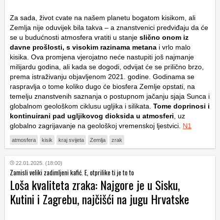
Za sada, život cvate na našem planetu bogatom kisikom, ali
Zemlja nije oduvijek bila takva – a znanstvenici predviđaju da će
se u budućnosti atmosfera vratiti u stanje
slično onom iz
davne prošlosti, s visokim razinama metana
i vrlo malo
kisika. Ova promjena vjerojatno neće nastupiti još najmanje
milijardu godina, ali kada se dogodi, odvijat će se prilično brzo,
prema istraživanju objavljenom 2021. godine. Godinama se
raspravlja o tome koliko dugo će biosfera Zemlje opstati, na
temelju znanstvenih saznanja o postupnom jačanju sjaja Sunca i
globalnom geološkom ciklusu ugljika i silikata.
Tome doprinosi i
kontinuirani pad ugljikovog dioksida u atmosferi
, uz
globalno zagrijavanje na geološkoj vremenskoj ljestvici.
N1
atmosfera
kisik
kraj svijeta
Zemlja
zrak
22.01.2025. (18:00)
Zamisli veliki zadimljeni kafić. E, otprilike ti je to to
Loša kvaliteta zraka: Najgore je u Sisku,
Kutini i Zagrebu, najčišći na jugu Hrvatske