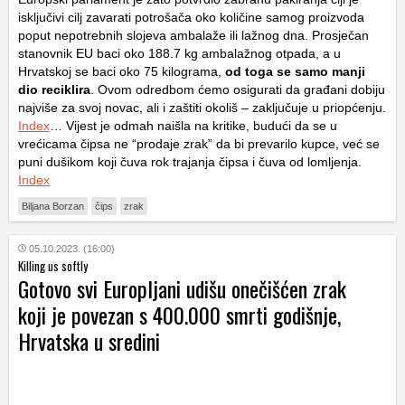
isključivi cilj zavarati potrošača oko količine samog proizvoda
poput nepotrebnih slojeva ambalaže ili lažnog dna. Prosječan
stanovnik EU baci oko 188.7 kg ambalažnog otpada, a u
Hrvatskoj se baci oko 75 kilograma,
od toga se samo manji
dio reciklira
. Ovom odredbom ćemo osigurati da građani dobiju
najviše za svoj novac, ali i zaštiti okoliš – zaključuje u priopćenju.
Index
… Vijest je odmah naišla na kritike, budući da se u
vrećicama čipsa ne “prodaje zrak” da bi prevarilo kupce, već se
puni dušikom koji čuva rok trajanja čipsa i čuva od lomljenja.
Index
Biljana Borzan
čips
zrak
05.10.2023. (16:00)
Killing us softly
Gotovo svi Europljani udišu onečišćen zrak
koji je povezan s 400.000 smrti godišnje,
Hrvatska u sredini