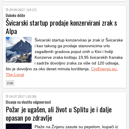
29.09.2017. (10:17)
Duboko dišite
Švicarski startup prodaje konzervirani zrak s
Alpa
Švicarski startup konzervirao je zrak iz Švicarske
i kao takvog ga prodaje stanovnicima vrlo
zagađenih gradova poput onih u Kini i Indiji.
Konzerve zraka koštaju 19,95 švicarskih franaka
i sadrže dovoljno zraka za više od 120 udisaja,
što je dovoljno za oko deset minuta korištenja.
CroEnergo.eu
,
The Local
zrak
24.07.2017. (10:30)
Disanje na vlastitu odgovornost
Požar je ugašen, ali život u Splitu je i dalje
opasan po zdravlje
Plaže na Žnjanu zasute su pepelom, kupači iz