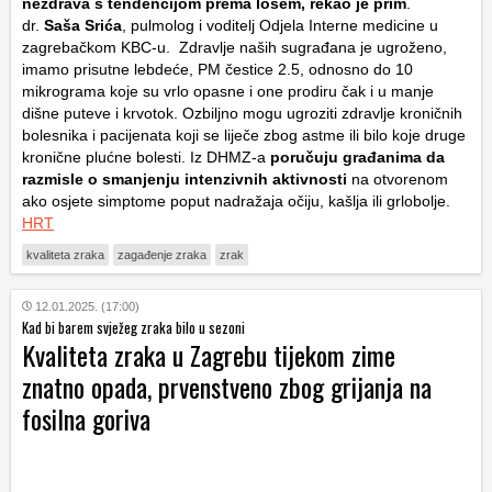
nezdrava s tendencijom prema lošem, rekao je prim
.
dr.
Saša Srića
, pulmolog i voditelj Odjela Interne medicine u
zagrebačkom KBC-u. Zdravlje naših sugrađana je ugroženo,
imamo prisutne lebdeće, PM čestice 2.5, odnosno do 10
mikrograma koje su vrlo opasne i one prodiru čak i u manje
dišne puteve i krvotok. Ozbiljno mogu ugroziti zdravlje kroničnih
bolesnika i pacijenata koji se liječe zbog astme ili bilo koje druge
kronične plućne bolesti. Iz DHMZ-a
poručuju građanima da
razmisle o smanjenju intenzivnih aktivnosti
na otvorenom
ako osjete simptome poput nadražaja očiju, kašlja ili grlobolje.
HRT
kvaliteta zraka
zagađenje zraka
zrak
12.01.2025. (17:00)
Kad bi barem svježeg zraka bilo u sezoni
Kvaliteta zraka u Zagrebu tijekom zime
znatno opada, prvenstveno zbog grijanja na
fosilna goriva