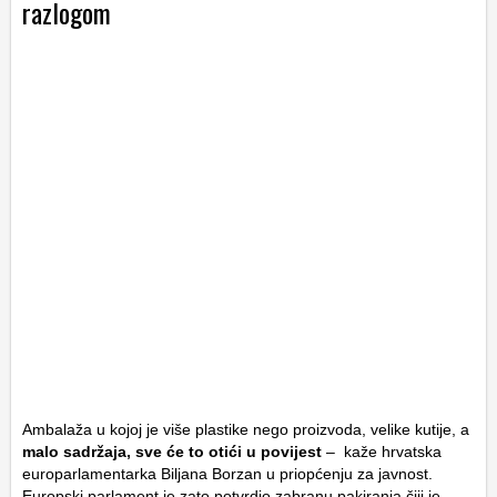
razlogom
Ambalaža u kojoj je više plastike nego proizvoda, velike kutije, a
malo sadržaja, sve će to otići u povijest
– kaže hrvatska
europarlamentarka Biljana Borzan u priopćenju za javnost.
Europski parlament je zato potvrdio zabranu pakiranja čiji je