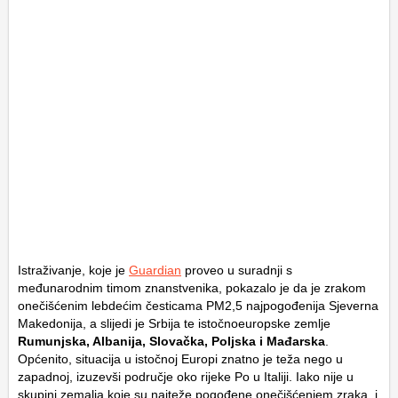
Istraživanje, koje je
Guardian
proveo u suradnji s
međunarodnim timom znanstvenika, pokazalo je da je zrakom
onečišćenim lebdećim česticama PM2,5 najpogođenija Sjeverna
Makedonija, a slijedi je Srbija te istočnoeuropske zemlje
Rumunjska, Albanija, Slovačka, Poljska i Mađarska
.
Općenito, situacija u istočnoj Europi znatno je teža nego u
zapadnoj, izuzevši područje oko rijeke Po u Italiji. Iako nije u
skupini zemalja koje su najteže pogođene onečišćenjem zraka, i