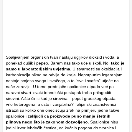
Spaljivanjem organskih tvari nastaju ugljikov dioksid i voda, a
ponekad dušik i pepeo. Barem nas tako uče u školi. No,
tako je
samo u laboratorijskim uvjetima
. U stvarnosti se oksidacija i
karbonizacija nikad ne odvija do kraja. Nepotpunim izgaranjam
nastaje smjesa svega i svačega, a to “sve i svašta” utječe na
naše zdravlje. U tome prednjače spalionice otpada već po
naravni stvari: svaki tehnološki postupak treba prilagoditi
sirovini. A što činiti kad je sirovina – poput gradskog otpada –
vrlo heterogena, a usto i varijabilna? Talijanski znanstvenici
istražili su koliko one onečišćuju zrak na primjeru jedne takve
spalionice i zaključili da
proizvode puno manje štetnih
plinova nego što je zakonom dozvoljeno
. Spalionice nisu
jedini izvor lebdećih čestica, od kućnih pogona do tvornica i