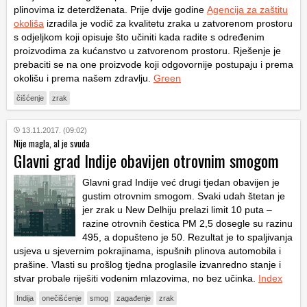
plinovima iz deterdženata. Prije dvije godine
Agencija za zaštitu
okoliša
izradila je vodič za kvalitetu zraka u zatvorenom prostoru
s odjeljkom koji opisuje što učiniti kada radite s određenim
proizvodima za kućanstvo u zatvorenom prostoru. Rješenje je
prebaciti se na one proizvode koji odgovornije postupaju i prema
okolišu i prema našem zdravlju.
Green
čišćenje
zrak
13.11.2017. (09:02)
Nije magla, al je svuda
Glavni grad Indije obavijen otrovnim smogom
Glavni grad Indije već drugi tjedan obavijen je
gustim otrovnim smogom. Svaki udah štetan je
jer zrak u New Delhiju prelazi limit 10 puta –
razine otrovnih čestica PM 2,5 dosegle su razinu
495, a dopušteno je 50. Rezultat je to spaljivanja
usjeva u sjevernim pokrajinama, ispušnih plinova automobila i
prašine. Vlasti su prošlog tjedna proglasile izvanredno stanje i
stvar probale riješiti vodenim mlazovima, no bez učinka.
Index
Indija
onečišćenje
smog
zagađenje
zrak