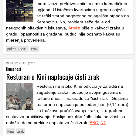
mora izlaze prekriveni sitnim crnim komadićima
ugljena. U istočnim kvartovima u gradu osjeća
se teški smrad nagorenog odlagališta otpada na
Karepovcu. No, problem seže dalje od
neugodnih olfaktivnih iskustava,
Arteist
piše o kakvoći zraka u
gradu i opasnosti za građane, budući nije poznato kakva su
mjerenja provedena.
požar u Splitu
zrak
14.12.2015. (22:15)
Humanost
Restoran u Kini naplaćuje čisti zrak
Restoran na istoku Kine odlučio je zaraditi na
zagađenju zraka i počeo je svojim gostima u
račune unositi i naknadu za “čist zrak”. Gostima
restorana naplaćen je po jedan juan (0,14 eura)
za troškove pročišćavanja zraka, tj. ugrađeni
sustav za pročišćivanje. Poslije nekoliko žalbi, lokalne vlasti su
naložile da se prekine naplata za čisti zrak.
BBC
,
N1
Kina
zrak