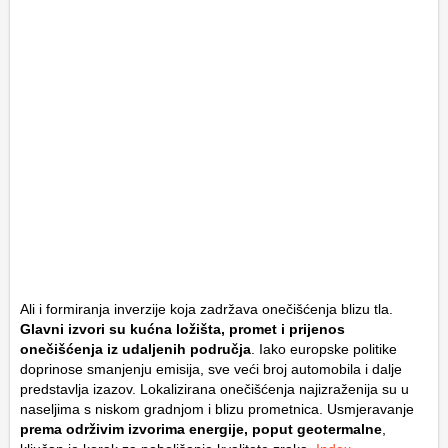
Ali i formiranja inverzije koja zadržava onečišćenja blizu tla.
Glavni izvori su kućna ložišta, promet i prijenos
onečišćenja iz udaljenih područja
. Iako europske politike
doprinose smanjenju emisija, sve veći broj automobila i dalje
predstavlja izazov. Lokalizirana onečišćenja najizraženija su u
naseljima s niskom gradnjom i blizu prometnica. Usmjeravanje
prema održivim izvorima energije, poput geotermalne
,