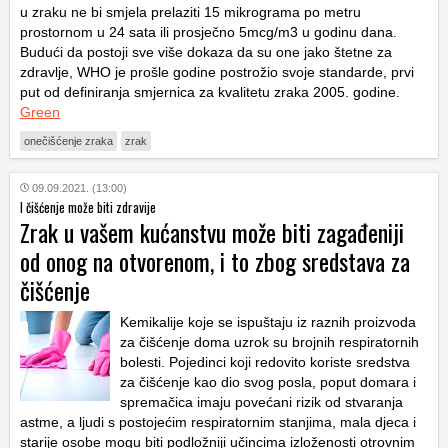
u zraku ne bi smjela prelaziti 15 mikrograma po metru
prostornom u 24 sata ili prosječno 5mcg/m3 u godinu dana.
Budući da postoji sve više dokaza da su one jako štetne za
zdravlje, WHO je prošle godine postrožio svoje standarde, prvi
put od definiranja smjernica za kvalitetu zraka 2005. godine.
Green
onečišćenje zraka
zrak
09.09.2021. (13:00)
I čišćenje može biti zdravije
Zrak u vašem kućanstvu može biti zagađeniji
od onog na otvorenom, i to zbog sredstava za
čišćenje
Kemikalije koje se ispuštaju iz raznih proizvoda
za čišćenje doma uzrok su brojnih respiratornih
bolesti.
Pojedinci koji redovito koriste sredstva
za čišćenje kao dio svog posla, poput domara i
spremačica imaju povećani rizik od stvaranja
astme, a ljudi s postojećim respiratornim stanjima, mala djeca i
starije osobe mogu biti podložniji učincima izloženosti otrovnim