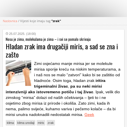
Naslovnica
/
Vijesti koje imaju tag
"zrak"
KATEGORIJE
25.07.2025. (18:00)
Nosu je zima, molekulama je zima – i svi se pomalo skrivaju
HRVATSKI
Hladan zrak ima drugačiji miris, a sad se zna i
WEB
zašto
Zimi osjećamo manje mirisa jer se molekule
mirisa sporije kreću na niskim temperaturama, a
i naš nos se malo “zatvori” kako bi se zaštitio od
hladnoće. Osim toga, hladan zrak
iritira
trigeminalni živac
,
pa su neki mirisi
intenzivniji ako istovremeno potiču i taj živac
. Ipak, velik dio
zimskog “mirisa” dolazi od naših očekivanja – ljeti to i ne
osjetimo zbog mirisa iz prirode i okoliša. Zato zimi, kada ih
nema, palimo svijeće, kuhamo variva i pečemo kolače – da bi
mirisi unutra nadoknadili nedostatak mirisa.
Geek
klima
klima uređaji
miris
zrak