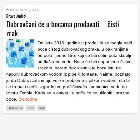
09.03.2015. (13:17)
Bravo Andro!
Dubrovčani će u bocama prodavati – čisti
zrak
Od ljeta 2016. godine u prodaji bi se mogla naći
boce čistog dubrovačkog zraka, u pakiranjima
od pola i jedne litre, koji će biti četiri puta skuplji
od flaširane vode. Boce će biti napunjene čistim
zrakom, barem dok vlasnik te boce istu ne
napuni dubrovačkom vodom iz pipe ili fontane. Naime, poznato
je da Dubrovčani imaju velike probleme s pitkom vodom, što bi
se trebalo riješiti izgradnjom pročišćivača i punionice vode na
izvoru Omble. Kada se o ostvari, u priču će se uklopiti i prazne
boce.
Slobodna
Dubrovnik
voda
zrak