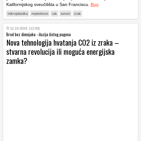
Kalifornijskog sveučilišta u San Franciscu.
Bug
mikroplastika
neplodnost
rak
tumori
zrak
12.10.2024. (12:00)
Brod bez dimnjaka - iluzija čistog pogona
Nova tehnologija hvatanja CO2 iz zraka –
stvarna revolucija ili moguća energijska
zamka?