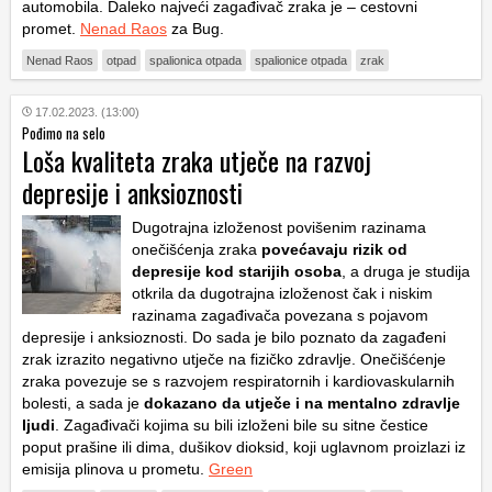
automobila. Daleko najveći zagađivač zraka je – cestovni
promet.
Nenad Raos
za Bug.
Nenad Raos
otpad
spalionica otpada
spalionice otpada
zrak
17.02.2023. (13:00)
Pođimo na selo
Loša kvaliteta zraka utječe na razvoj
depresije i anksioznosti
Dugotrajna izloženost povišenim razinama
onečišćenja zraka
povećavaju rizik od
depresije kod starijih osoba
, a druga je studija
otkrila da dugotrajna izloženost čak i niskim
razinama zagađivača povezana s pojavom
depresije i anksioznosti. Do sada je bilo poznato da zagađeni
zrak izrazito negativno utječe na fizičko zdravlje. Onečišćenje
zraka povezuje se s razvojem respiratornih i kardiovaskularnih
bolesti, a sada je
dokazano da utječe i na mentalno zdravlje
ljudi
. Zagađivači kojima su bili izloženi bile su sitne čestice
poput prašine ili dima, dušikov dioksid, koji uglavnom proizlazi iz
emisija plinova u prometu.
Green