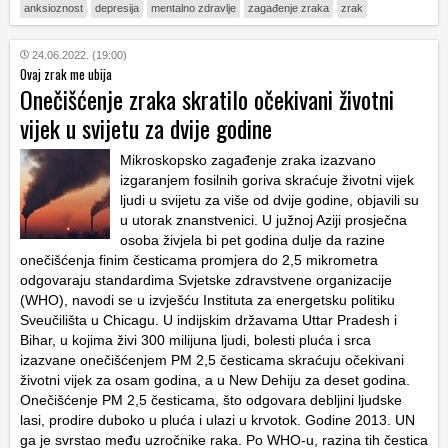
anksioznost
depresija
mentalno zdravlje
zagađenje zraka
zrak
24.06.2022. (19:00)
Ovaj zrak me ubija
Onečišćenje zraka skratilo očekivani životni
vijek u svijetu za dvije godine
Mikroskopsko zagađenje zraka izazvano
izgaranjem fosilnih goriva skraćuje životni vijek
ljudi u svijetu za više od dvije godine, objavili su
u utorak znanstvenici. U južnoj Aziji prosječna
osoba živjela bi pet godina dulje da razine
onečišćenja finim česticama promjera do 2,5 mikrometra
odgovaraju standardima Svjetske zdravstvene organizacije
(WHO), navodi se u izvješću Instituta za energetsku politiku
Sveučilišta u Chicagu. U indijskim državama Uttar Pradesh i
Bihar, u kojima živi 300 milijuna ljudi, bolesti pluća i srca
izazvane onečišćenjem PM 2,5 česticama skraćuju očekivani
životni vijek za osam godina, a u New Dehiju za deset godina.
Onečišćenje PM 2,5 česticama, što odgovara debljini ljudske
lasi, prodire duboko u pluća i ulazi u krvotok. Godine 2013. UN
ga je svrstao među uzročnike raka. Po WHO-u, razina tih čestica