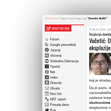
Naslovnica
/
Vijesti koje imaju tag
"Zvonko Bušić"
HRVATSKI WEB
26.01.2024. (22
Eksplozija domolj
Vučetić: D
Forum
Google prevoditelj
eksplozije
Jutarnji
Večernji
Slobodna Dalmacija
Tportal
Net
Index
koji je strad
Dnevnik
Da je pazio, d
24sata
nacionalisti
Novi list
nadasve kre
HRT vijesti
okolnostima 
Ponuda dana
eksplozivna na
Bug