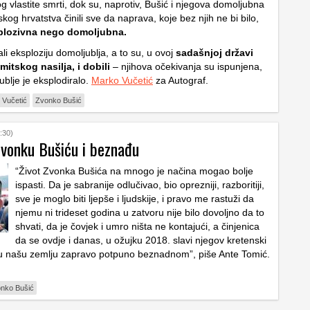
log vlastite smrti, dok su, naprotiv, Bušić i njegova domoljubna
kog hrvatstva činili sve da naprava, koje bez njih ne bi bilo,
plozivna nego domoljubna.
li eksploziju domoljublja, a to su, u ovoj
sadašnjoj državi
itskog nasilja, i dobili
– njihova očekivanja su ispunjena,
blje je eksplodiralo.
Marko Vučetić
za Autograf.
 Vučetić
Zvonko Bušić
:30)
Zvonku Bušiću i beznađu
“Život Zvonka Bušića na mnogo je načina mogao bolje
ispasti. Da je sabranije odlučivao, bio oprezniji, razboritiji,
sve je moglo biti ljepše i ljudskije, i pravo me rastuži da
njemu ni trideset godina u zatvoru nije bilo dovoljno da to
shvati, da je čovjek i umro ništa ne kontajući, a činjenica
da se ovdje i danas, u ožujku 2018. slavi njegov kretenski
ovu našu zemlju zapravo potpuno beznadnom”, piše Ante Tomić.
nko Bušić