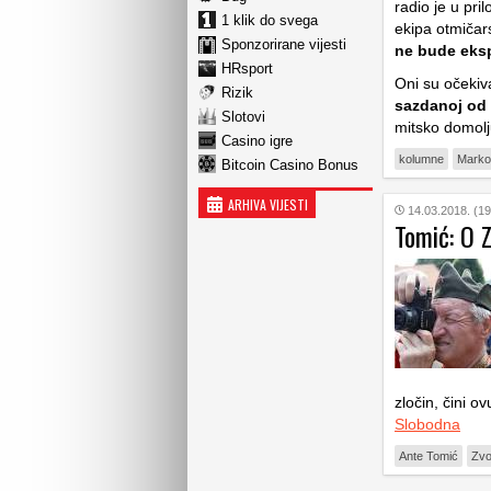
radio je u pri
1 klik do svega
ekipa otmičars
Sponzorirane vijesti
ne bude eks
HRsport
Oni su očekiva
Rizik
sazdanoj od m
Slotovi
mitsko domolju
Casino igre
kolumne
Marko
Bitcoin Casino Bonus
ARHIVA VIJESTI
14.03.2018. (19
Tomić: O 
zločin, čini 
Slobodna
Ante Tomić
Zvo