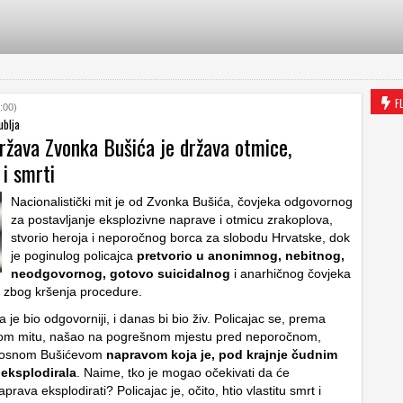
F
:00)
ublja
ržava Zvonka Bušića je država otmice,
 i smrti
Nacionalistički mit je od Zvonka Bušića, čovjeka odgovornog
za postavljanje eksplozivne naprave i otmicu zrakoplova,
stvorio heroja i neporočnog borca za slobodu Hrvatske, dok
je poginulog policajca
pretvorio u anonimnog, nebitnog,
neodgovornog, gotovo suicidalnog
i anarhičnog čovjeka
ao zbog kršenja procedure.
a je bio odgovorniji, i danas bi bio živ. Policajac se, prema
čkom mitu, našao na pogrešnom mjestu pred neporočnom,
posnom Bušićevom
napravom koja je, pod krajnje čudnim
eksplodirala
. Naime, tko je mogao očekivati da će
prava eksplodirati? Policajac je, očito, htio vlastitu smrt i