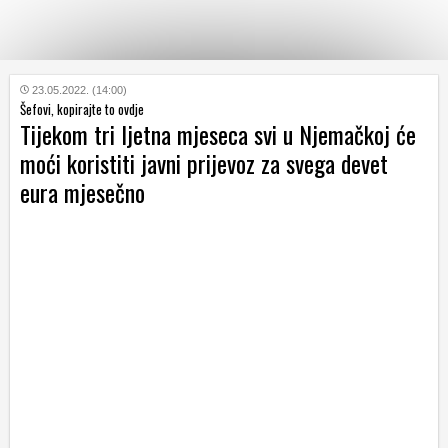
KATEGORIJE
23.05.2022. (14:00)
Šefovi, kopirajte to ovdje
Tijekom tri ljetna mjeseca svi u Njemačkoj će
HRVATSKI
moći koristiti javni prijevoz za svega devet
WEB
eura mjesečno