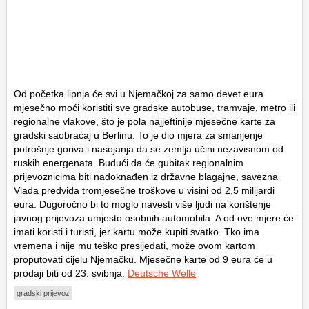
Od početka lipnja će svi u Njemačkoj za samo devet eura
mjesečno moći koristiti sve gradske autobuse, tramvaje, metro ili
regionalne vlakove, što je pola najjeftinije mjesečne karte za
gradski saobraćaj u Berlinu. To je dio mjera za smanjenje
potrošnje goriva i nasojanja da se zemlja učini nezavisnom od
ruskih energenata. Budući da će gubitak regionalnim
prijevoznicima biti nadoknađen iz državne blagajne, savezna
Vlada predviđa tromjesečne troškove u visini od 2,5 milijardi
eura. Dugoročno bi to moglo navesti više ljudi na korištenje
javnog prijevoza umjesto osobnih automobila. A od ove mjere će
imati koristi i turisti, jer kartu može kupiti svatko. Tko ima
vremena i nije mu teško presijedati, može ovom kartom
proputovati cijelu Njemačku. Mjesečne karte od 9 eura će u
prodaji biti od 23. svibnja.
Deutsche Welle
gradski prijevoz