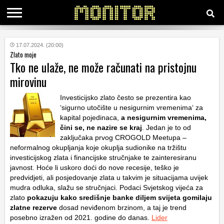
KATEGORIJE
17.07.2024. (20:00)
Zlato moje
Tko ne ulaže, ne može računati na pristojnu
HRVATSKI
mirovinu
WEB
Investicijsko zlato često se prezentira kao
‘sigurno utočište u nesigurnim vremenima‘ za
kapital pojedinaca,
a nesigurnim vremenima,
čini se, ne nazire se kraj
. Jedan je to od
zaključaka prvog CROGOLD Meetupa –
neformalnog okupljanja koje okuplja sudionike na tržištu
investicijskog zlata i financijske stručnjake te zainteresiranu
javnost. Hoće li uskoro doći do nove recesije, teško je
predvidjeti, ali posjedovanje zlata u takvim je situacijama uvijek
mudra odluka, slažu se stručnjaci. Podaci Svjetskog vijeća za
zlato
pokazuju kako središnje banke diljem svijeta gomilaju
zlatne rezerve
dosad neviđenom brzinom, a taj je trend
posebno izražen od 2021. godine do danas.
Lider