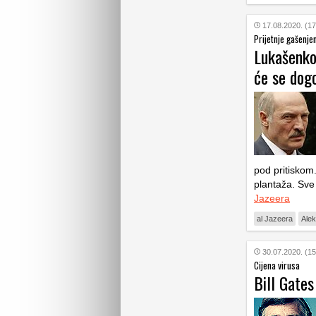
17.08.2020. (17
Prijetnje gašenj
Lukašenko 
će se dog
pod pritiskom.
plantaža. Sve 
Jazeera
al Jazeera
Ale
30.07.2020. (15
Cijena virusa
Bill Gates