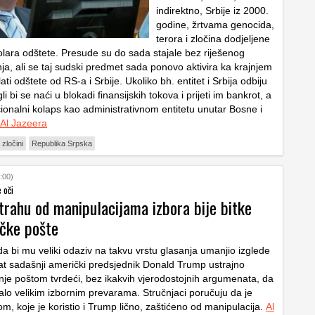
indirektno, Srbije iz 2000.
godine, žrtvama genocida,
terora i zločina dodjeljene
dolara odštete. Presude su do sada stajale bez riješenog
ja, ali se taj sudski predmet sada ponovo aktivira ka krajnjem
ati odštete od RS-a i Srbije. Ukoliko bh. entitet i Srbija odbiju
i bi se naći u blokadi finansijskih tokova i prijeti im bankrot, a
cionalni kolaps kao administrativnom entitetu unutar Bosne i
Al Jazeera
 zločini
Republika Srpska
:00)
 oči
trahu od manipulacijama izbora bije bitke
čke pošte
da bi mu veliki odaziv na takvu vrstu glasanja umanjio izglede
t sadašnji američki predsjednik Donald Trump ustrajno
je poštom tvrdeći, bez ikakvih vjerodostojnih argumenata, da
ralo velikim izbornim prevarama. Stručnjaci poručuju da je
m, koje je koristio i Trump lično, zaštićeno od manipulacija.
Al