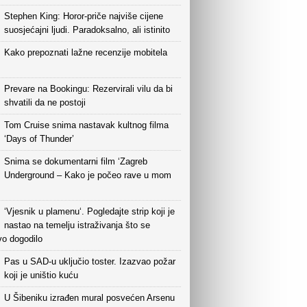
Stephen King: Horor-priče najviše cijene
suosjećajni ljudi. Paradoksalno, ali istinito
Kako prepoznati lažne recenzije mobitela
Prevare na Bookingu: Rezervirali vilu da bi
shvatili da ne postoji
Tom Cruise snima nastavak kultnog filma
‘Days of Thunder’
Snima se dokumentarni film ‘Zagreb
Underground – Kako je počeo rave u mom
‘Vjesnik u plamenu‘. Pogledajte strip koji je
nastao na temelju istraživanja što se
vo dogodilo
Pas u SAD-u uključio toster. Izazvao požar
koji je uništio kuću
U Šibeniku izrađen mural posvećen Arsenu