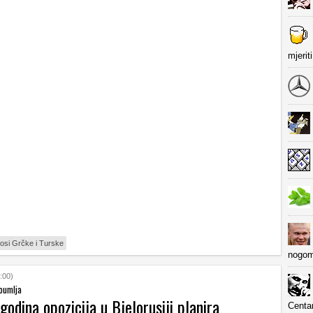
mjerit
osi Grčke i Turske
nogom
:00)
oumlja
odina opozicija u Bjelorusiji planira
Centa