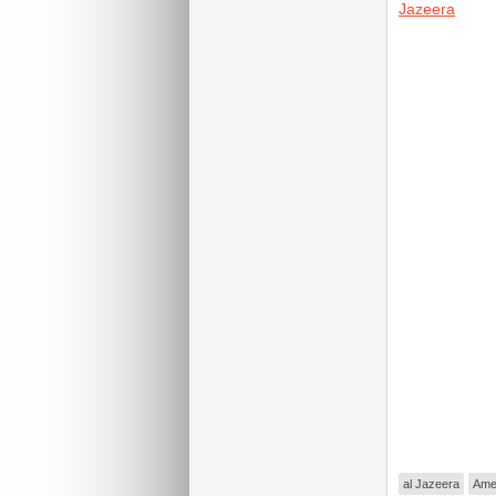
Jazeera
al Jazeera
Ame