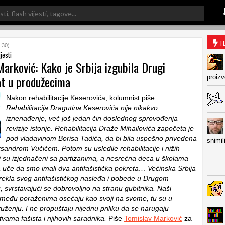
F
:30)
jesti
arković: Kako je Srbija izgubila Drugi
at u produžecima
proiz
Nakon rehabilitacije Keserovića, kolumnist piše:
Rehabilitacija Dragutina Keserovića nije nikakvo
iznenađenje, već još jedan čin doslednog sprovođenja
revizije istorije. Rehabilitacija Draže Mihailovića započeta je
pod vladavinom Borisa Tadića, da bi bila uspešno privedena
snimil
sandrom Vučićem. Potom su usledile rehabilitacije i nižih
ici su izjednačeni sa partizanima, a nesrećna deca u školama
uče da smo imali dva antifašistička pokreta… Većinska Srbija
ekla svog antifašističkog nasleđa i pobede u Drugom
, svrstavajući se dobrovoljno na stranu gubitnika. Naši
 među poraženima osećaju kao svoji na svome, tu su u
uženju. I ne propuštaju nijednu priliku da se narugaju
tvama fašista i njihovih saradnika.
Piše
Tomislav Marković
za