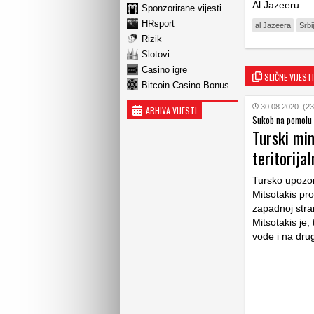
Al Jazeeru
Sponzorirane vijesti
HRsport
al Jazeera
Srbi
Rizik
Slotovi
Casino igre
SLIČNE VIJESTI
Bitcoin Casino Bonus
30.08.2020. (23
ARHIVA VIJESTI
Sukob na pomolu
Turski min
teritorija
Tursko upozore
Mitsotakis pro
zapadnoj strani
Mitsotakis je,
vode i na dru