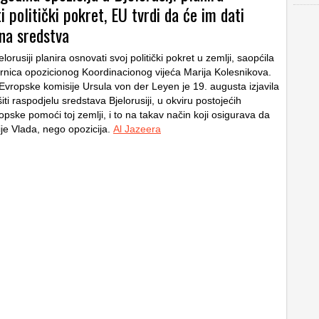
ti politički pokret, EU tvrdi da će im dati
na sredstva
lorusiji planira osnovati svoj politički pokret u zemlji, saopćila
rnica opozicionog Koordinacionog vijeća Marija Kolesnikova.
Evropske komisije Ursula von der Leyen je 19. augusta izjavila
iti raspodjelu sredstava Bjelorusiji, u okviru postojećih
pske pomoći toj zemlji, i to na takav način koji osigurava da
je Vlada, nego opozicija.
Al Jazeera