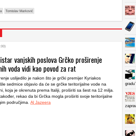
ja
Tomislav Marković
:00)
istar vanjskih poslova Grčko proširenje
lnih voda vidi kao povod za rat
nje uslijedilo je nakon što je grčki premijer Kyriakos
gradu’
šle sedmice objavio da će se grčke teritorijalne vode na
, koja je okrenuta prema Italiji, proširiti sa šest na 12 milja.
 također, rekao da bi Grčka mogla proširiti svoje teritorijalne
gim područjima.
Al Jazeera
zapra