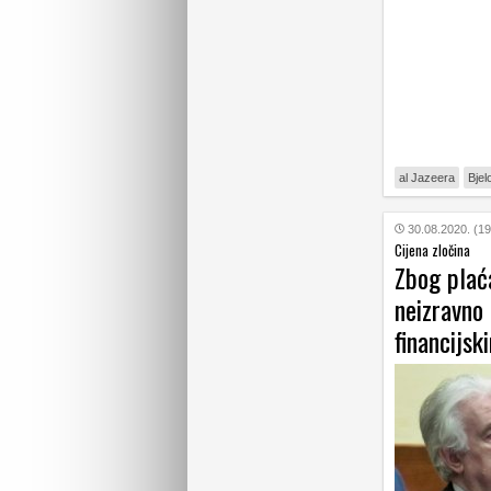
al Jazeera
Bjel
30.08.2020. (19
Cijena zločina
Zbog plać
neizravno 
financijs