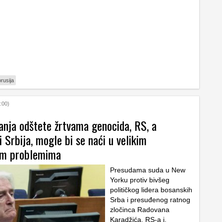
orusija
:00)
anja odštete žrtvama genocida, RS, a
i Srbija, mogle bi se naći u velikim
kim problemima
Presudama suda u New
Yorku protiv bivšeg
političkog lidera bosanskih
Srba i presuđenog ratnog
zločinca Radovana
Karadžića, RS-a i,