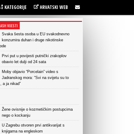
KATEGORIJE
HRVATSKI WEB
LASH VIJESTI
Svaka šesta osoba u EU svakodnevno
konzumira duhan i druge nikotinske
vode
Prvi put u povijesti putnički zrakoplov
obavio let dulji od 24 sata
Moby objavio “Porcelain” video s
Jadranskog mora: “Svi na svijetu su to
i, a ja nikad”
Žene ovisnije o kozmetičkim postupcima
nego o kockanju
U Zagrebu otvoren prvi antikvarijat s
knjigama na engleskom