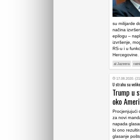
su milijarde 
načina izvršen
epilogu – napl
izvršenje, mogl
RS-u i u funk
Hercegovine.
al Jazeera
ratni
17.08.2020. (21
U strahu su velike
Trump u s
oko Ameri
Procjenjujući 
za novi manda
napada glasan
bi ono rezulti
glasanje pošto