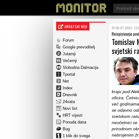
Search
for:
HRVATSKI WEB
06.07.2021. (13
Reispisivanje povi
Tomislav M
Forum
Google prevoditelj
svjetski r
Jutarnji
Večernji
Slobodna Dalmacija
Tportal
Net
Index
kraju pod Alek
Dnevnik
oficira. Četn
24sata
već godinama 
Novi list
se odavno odr
HRT vijesti
svetskom ratu
Ponuda dana
neočetnici se
prirodnom okr
Bug
nebrojenim žr
1 klik do svega