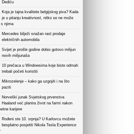
Dediću
Koja je tajna kvalitete belgijskog piva? Kada
je u pitanju kreativnost, nitko se ne može
i s njima
Mercedes bilježi snažan rast prodaje
električnih automobila
Svijet je prošle godine dobio gotovo milijun
novih milijunaša
10 prečaca u Windowsima koje biste odmah
trebali početi koristiti
Mikrozelenje – kako ga uzgojiti i na što
paziti
Norveški junak Svjetskog prvenstva
Haaland već planira život na farmi nakon
etne karijere
Rođeni ste 10. srpnja? U Karlovcu možete
besplatno posjetiti Nikola Tesla Experience
r