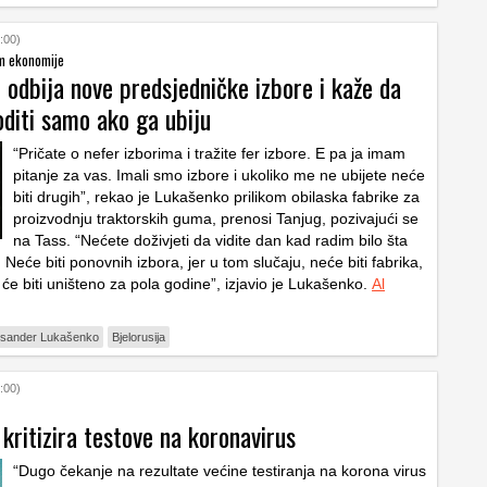
:00)
em ekonomije
odbija nove predsjedničke izbore i kaže da
oditi samo ako ga ubiju
“Pričate o nefer izborima i tražite fer izbore. E pa ja imam
pitanje za vas. Imali smo izbore i ukoliko me ne ubijete neće
biti drugih”, rekao je Lukašenko prilikom obilaska fabrike za
proizvodnju traktorskih guma, prenosi Tanjug, pozivajući se
na Tass. “Nećete doživjeti da vidite dan kad radim bilo šta
 Neće biti ponovnih izbora, jer u tom slučaju, neće biti fabrika,
će biti uništeno za pola godine”, izjavio je Lukašenko.
Al
ksander Lukašenko
Bjelorusija
:00)
 kritizira testove na koronavirus
“Dugo čekanje na rezultate većine testiranja na korona virus