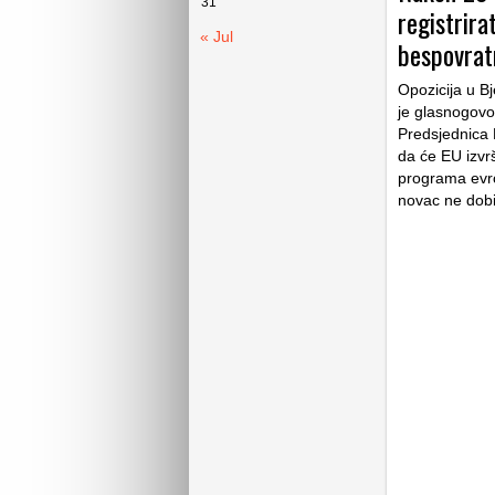
31
registrira
« Jul
bespovrat
Opozicija u Bje
je glasnogovo
Predsjednica 
da će EU izvrš
programa evro
novac ne dobi