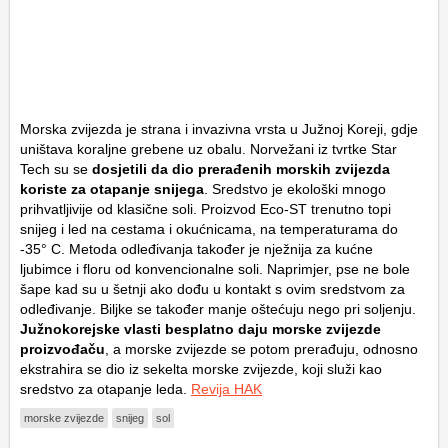
Morska zvijezda je strana i invazivna vrsta u Južnoj Koreji, gdje
uništava koraljne grebene uz obalu. Norvežani iz tvrtke Star
Tech su se
dosjetili da dio prerađenih morskih zvijezda
koriste za otapanje snijega
. Sredstvo je ekološki mnogo
prihvatljivije od klasične soli. Proizvod Eco-ST trenutno topi
snijeg i led na cestama i okućnicama, na temperaturama do
-35° C. Metoda odleđivanja također je nježnija za kućne
ljubimce i floru od konvencionalne soli. Naprimjer, pse ne bole
šape kad su u šetnji ako dođu u kontakt s ovim sredstvom za
odleđivanje. Biljke se također manje oštećuju nego pri soljenju.
Južnokorejske vlasti besplatno daju morske zvijezde
proizvođaču
, a morske zvijezde se potom prerađuju, odnosno
ekstrahira se dio iz sekelta morske zvijezde, koji služi kao
sredstvo za otapanje leda.
Revija HAK
morske zvijezde
snijeg
sol