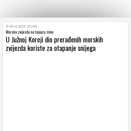
KATEGORIJE
09.12.2024. (22:00)
Morska zvijezda na tanjuru zime
U Južnoj Koreji dio prerađenih morskih
HRVATSKI
zvijezda koriste za otapanje snijega
WEB